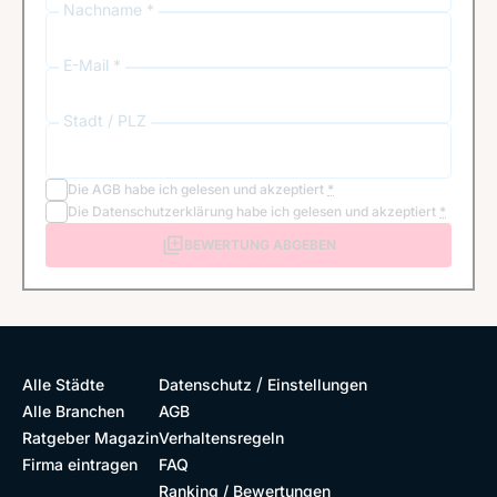
Nachname *
E-Mail *
Stadt / PLZ
Die
AGB
habe ich gelesen und akzeptiert
*
Die
Datenschutzerklärung
habe ich gelesen und akzeptiert
*
BEWERTUNG ABGEBEN
/
Alle Städte
Datenschutz
Einstellungen
Alle Branchen
AGB
Ratgeber Magazin
Verhaltensregeln
Firma eintragen
FAQ
Ranking / Bewertungen