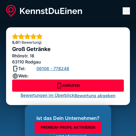
Men
Groß Getränke
ANRUFEN
Sterne
5,0
(1 Bewertung)
Bewertung abgeben
Groß Getränke
Rhönstr. 18
63110
Rodgau
Tel:
06106 - 778248
Web:
ANRUFEN
Bewertungen im Überblick
Bewertung abgeben
Ist das Dein Unternehmen?
PREMIUM-PROFIL AKTIVIEREN