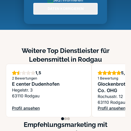
Jetzt informieren!
DATEN KORRIGIEREN
Weitere Top Dienstleister für
Lebensmittel in Rodgau
Sterne
S
1,5
5,0
2 Bewertungen
1 Bewertung
E center Dudenhofen
Glockenbrot B
Hegelstr. 3
Co. OHG
63110 Rodgau
Rochusstr. 12
63110 Rodgau
Profil ansehen
Profil ansehen
: E center Dudenhofen
: Glockenbrot B
Empfehlungsmarketing mit