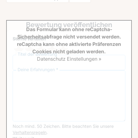
Bewertung veröffentlichen
Das Formular kann ohne reCaptcha-
Sicherheitsabfrage nicht versendet werden.
Sterne verteilen *
reCaptcha kann ohne aktivierte Präferenzen
Cookies nicht geladen werden.
Titel der Bewertung
Datenschutz Einstellungen »
Deine Erfahrungen *
Noch mind. 50 Zeichen.
Bitte beachten Sie unsere
Verhaltensregeln
.