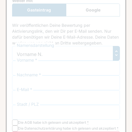
Google Recaptcha
Weiter mit
Gasteintrag
Google
Anmeldung
Wir veröffentlichen Deine Bewertung per
Aktivierungslink, den wir Dir per E-Mail senden. Nur
dafür benötigen wir Deine E-Mail-Adresse. Deine Daten
werden von uns nicht an Dritte weitergegeben.
Namensdarstellung
Vorname *
Nachname *
E-Mail *
Stadt / PLZ
Die
AGB
habe ich gelesen und akzeptiert
*
Die
Datenschutzerklärung
habe ich gelesen und akzeptiert
*