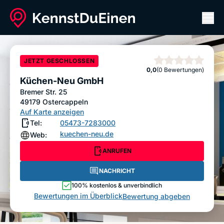
Men
Küchen-Neu GmbH
ANRUFEN
NACHRICHT
JETZT GESCHLOSSEN
Sterne
0,0
(0 Bewertungen)
Bewertung abgeben
Küchen-Neu GmbH
Bremer Str. 25
49179
Ostercappeln
Auf Karte anzeigen
Tel:
05473-7283000
kuechen-neu.de
Web:
ANRUFEN
NACHRICHT
100% kostenlos & unverbindlich
Bewertungen im Überblick
Bewertung abgeben