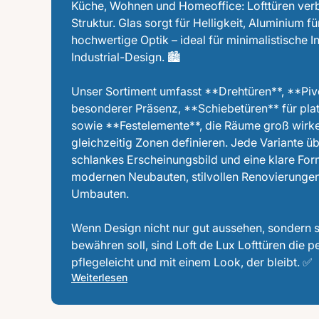
Küche, Wohnen und Homeoffice: Lofttüren verb
Struktur. Glas sorgt für Helligkeit, Aluminium fü
hochwertige Optik – ideal für minimalistische I
Industrial-Design. 🏙️
Unser Sortiment umfasst **Drehtüren**, **Piv
besonderer Präsenz, **Schiebetüren** für pl
sowie **Festelemente**, die Räume groß wirk
gleichzeitig Zonen definieren. Jede Variante ü
schlankes Erscheinungsbild und eine klare Fo
modernen Neubauten, stilvollen Renovierunge
Umbauten.
Wenn Design nicht nur gut aussehen, sondern s
bewähren soll, sind Loft de Lux Lofttüren die p
pflegeleicht und mit einem Look, der bleibt. ✅
Weiterlesen