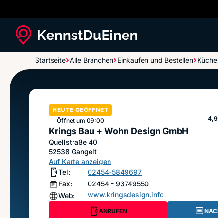
Startseite
Alle Branchen
Einkaufen und Bestellen
Küche
Krings Bau + Wohn Design GmbH
HEUTE GEÖFFNET
St
4,9
Öffnet um 09:00
Krings Bau + Wohn Design GmbH
Quellstraße 40
52538
Gangelt
Auf Karte anzeigen
Tel:
02454-5849697
Fax:
02454 - 93749550
www.kringsdesign.info
Web:
ANRUFEN
NAC