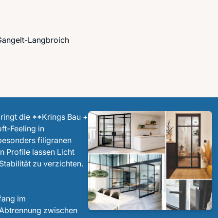
Gangelt-Langbroich
bringt die **Krings Bau +
t-Feeling in
esonders filigranen
 Profile lassen Licht
Stabilität zu verzichten.
kfang im
e Abtrennung zwischen