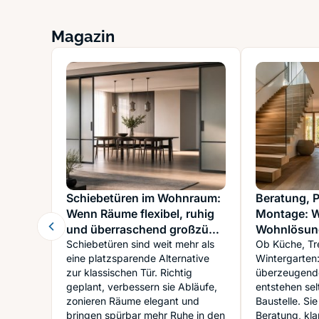
Magazin
Schiebetüren im Wohnraum:
Beratung, 
Wenn Räume flexibel, ruhig
Montage: 
und überraschend großzügig
Wohnlösung
werden
Schiebetüren sind weit mehr als
dem Einbau
Ob Küche, Tr
eine platzsparende Alternative
Wintergarten:
zur klassischen Tür. Richtig
überzeugend
geplant, verbessern sie Abläufe,
entstehen sel
zonieren Räume elegant und
Baustelle. Si
bringen spürbar mehr Ruhe in den
Beratung, kla