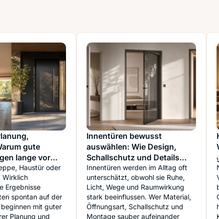
Planung,
Innentüren bewusst
Warum gute
auswählen: Wie Design,
en lange vor
Schallschutz und Details
 beginnen
eppe, Haustür oder
Räume spürbar aufwerten
Innentüren werden im Alltag oft
 Wirklich
unterschätzt, obwohl sie Ruhe,
e Ergebnisse
Licht, Wege und Raumwirkung
ten spontan auf der
stark beeinflussen. Wer Material,
e beginnen mit guter
Öffnungsart, Schallschutz und
rer Planung und
Montage sauber aufeinander