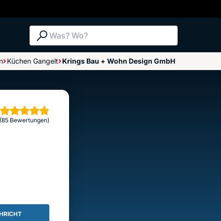
Suche: Was? Wo?
n
Küchen Gangelt
Krings Bau + Wohn Design GmbH
Bewertungen im Überblick
Bewertung abgeben
erne
(85 Bewertungen)
HRICHT