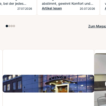
, bei der jedes
abstimmt, gewinnt Komfort und
ein stimmiges Gesamtbild.
Artikel lesen
27.07.2026
20.07.2026
Zum Magaz