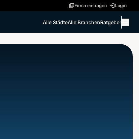
Firma eintragen
Login
Alle Städte
Alle Branchen
Ratgeber
Menü 
ANRUFEN
NACHRICHT