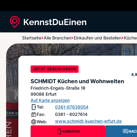
Startseite
Alle Branchen
Einkaufen und Bestellen
Küche
SCHMIDT Küchen und Wohnwelten
JETZT GESCHLOSSEN
St
4,
SCHMIDT Küchen und Wohnwelten
Friedrich-Engels-Straße 18
99086
Erfurt
Auf Karte anzeigen
Tel:
0361-67639054
Fax:
0361 - 6027614
www.schmidt-kuechen-erfurt.de
Web:
ANRUFEN
NAC