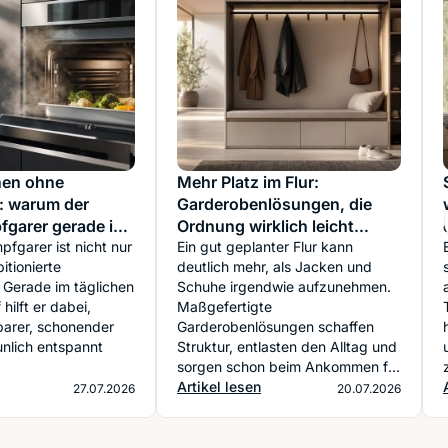
hen ohne
Mehr Platz im Flur:
: warum der
Garderobenlösungen, die
garer gerade im
Ordnung wirklich leicht
ark ist
fgarer ist nicht nur
machen
Ein gut geplanter Flur kann
itionierte
deutlich mehr, als Jacken und
Gerade im täglichen
Schuhe irgendwie aufzunehmen.
hilft er dabei,
Maßgefertigte
barer, schonender
Garderobenlösungen schaffen
unlich entspannt
Struktur, entlasten den Alltag und
.
sorgen schon beim Ankommen für
ein ruhiges Wohngefühl.
Artikel lesen
27.07.2026
20.07.2026