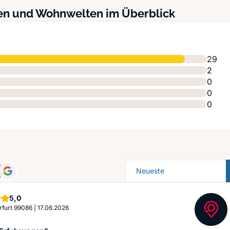
en und Wohnwelten im Überblick
29
2
0
0
0
Sortierung
Sterne
5,0
Erfurt 99086
|
17.06.2026