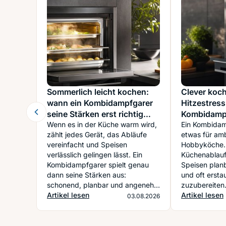
Sommerlich leicht kochen:
Clever koc
wann ein Kombidampfgarer
Hitzestress
seine Stärken erst richtig
Kombidampf
zeigt
Wenn es in der Küche warm wird,
Alltag so st
Ein Kombidamp
zählt jedes Gerät, das Abläufe
etwas für amb
vereinfacht und Speisen
Hobbyköche. 
verlässlich gelingen lässt. Ein
Küchenablauf 
Kombidampfgarer spielt genau
Speisen plan
dann seine Stärken aus:
und oft ersta
schonend, planbar und angenehm
zuzubereiten
vielseitig.
Artikel lesen
Artikel lesen
03.08.2026