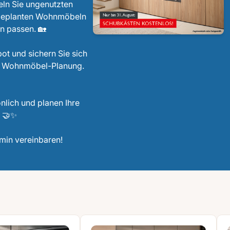
ln Sie ungenutzten
l geplanten Wohnmöbeln
n passen. 🏡
ot und sichern Sie sich
DT Wohnmöbel-Planung.
nlich und planen Ihre
 🤝✨
rmin vereinbaren!