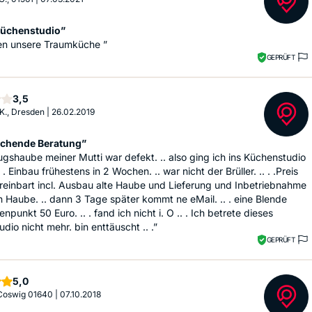
Küchenstudio”
en unsere Traumküche ”
GEPRÜFT
Sterne
3,5
 K., Dresden
|
26.02.2019
chende Beratung”
gshaube meiner Mutti war defekt. .. also ging ich ins Küchenstudio
. . Einbau frühestens in 2 Wochen. .. war nicht der Brüller. .. . .Preis
einbart incl. Ausbau alte Haube und Lieferung und Inbetriebnahme
 Haube. .. dann 3 Tage später kommt ne eMail. .. . eine Blende
enpunkt 50 Euro. .. . fand ich nicht i. O .. . Ich betrete dieses
dio nicht mehr. bin enttäuscht .. .”
GEPRÜFT
Sterne
5,0
 Coswig 01640
|
07.10.2018