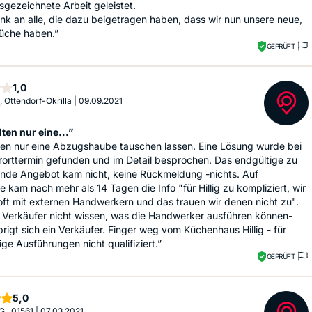
gezeichnete Arbeit geleistet.
nk an alle, die dazu beigetragen haben, dass wir nun unsere neue,
üche haben.”
GEPRÜFT
Stern
1,0
, Ottendorf-Okrilla
|
09.09.2021
ten nur eine...”
ten nur eine Abzugshaube tauschen lassen. Eine Lösung wurde bei
orttermin gefunden und im Detail besprochen. Das endgültige zu
ende Angebot kam nicht, keine Rückmeldung -nichts. Auf
 kam nach mehr als 14 Tagen die Info "für Hillig zu kompliziert, wir
oft mit externen Handwerkern und das trauen wir denen nicht zu".
 Verkäufer nicht wissen, was die Handwerker ausführen können-
rigt sich ein Verkäufer. Finger weg vom Küchenhaus Hillig - für
ge Ausführungen nicht qualifiziert.”
GEPRÜFT
Sterne
5,0
G., 01561
|
07.03.2021