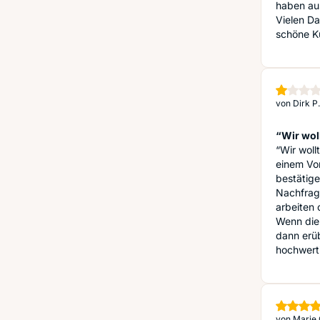
haben aus
Vielen Da
schöne K
von
Dirk P.
“Wir woll
“Wir woll
einem Vor
bestätig
Nachfrage
arbeiten 
Wenn die
dann erüb
hochwerti
von
Marie 