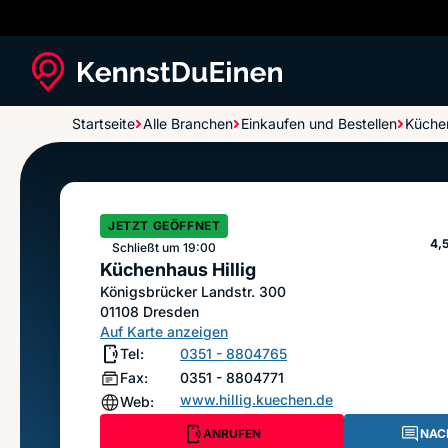
Startseite
Alle Branchen
Einkaufen und Bestellen
Küche
Küchenhaus Hillig
JETZT GEÖFFNET
St
4,
Schließt um 19:00
Küchenhaus Hillig
Königsbrücker Landstr. 300
01108
Dresden
Auf Karte anzeigen
Tel:
0351 - 8804765
Fax:
0351 - 8804771
www.hillig.kuechen.de
Web:
ANRUFEN
NAC