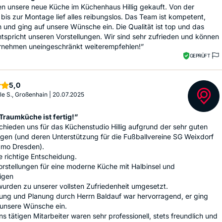
n unsere neue Küche im Küchenhaus Hillig gekauft. Von der
bis zur Montage lief alles reibungslos. Das Team ist kompetent,
h und ging auf unsere Wünsche ein. Die Qualität ist top und das
tspricht unseren Vorstellungen. Wir sind sehr zufrieden und können
rnehmen uneingeschränkt weiterempfehlen!”
GEPRÜFT
Sterne
5,0
le S., Großenhain
|
20.07.2025
Traumküche ist fertig!”
chieden uns für das Küchenstudio Hillig aufgrund der sehr guten
gen (und deren Unterstützung für die Fußballvereine SG Weixdorf
mo Dresden).
e richtige Entscheidung.
rstellungen für eine moderne Küche mit Halbinsel und
igen
urden zu unserer vollsten Zufriedenheit umgesetzt.
ung und Planung durch Herrn Baldauf war hervorragend, er ging
 unsere Wünsche ein.
uns tätigen Mitarbeiter waren sehr professionell, stets freundlich und