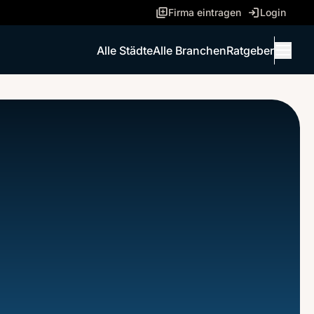
Firma eintragen
Login
Alle Städte
Alle Branchen
Ratgeber
Menü 
ANRUFEN
NACHRICHT