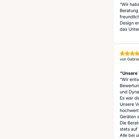
“Wir habe
Beratung 
freundlic
Design en
das Unte
von
Gabrie
“Unsere 
“Wir ents
Bewertun
und Dyna
Es war di
Unsere Vo
hochwert
Geräten w
Die Berat
stets auf
Alle bei 