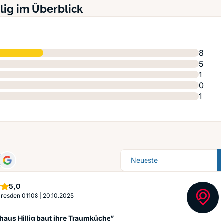
lig im Überblick
8
5
1
0
1
Sortierung
Sterne
5,0
 Dresden 01108
|
20.10.2025
aus Hillig baut ihre Traumküche”