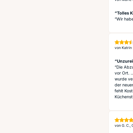
“Tolles 
“Wir hab
von
Katrin
“Unzurei
“Die Abzu
vor Ort. .
wurde ver
der neuen
fehlt Kost
Küchenstu
von
G. C.,