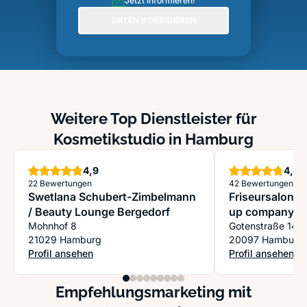
Jetzt informieren!
DATEN KORRIGIEREN
Weitere Top Dienstleister für
Kosmetikstudio in Hamburg
Sterne
S
4,9
4,8
22 Bewertungen
42 Bewertungen
Swetlana Schubert-Zimbelmann
Friseursalon h
/ Beauty Lounge Bergedorf
up company 
Mohnhof 8
Gotenstraße 14
21029 Hamburg
20097 Hamburg
Profil ansehen
Profil ansehen
: Swetlana Schubert-Zimbelmann / Beauty Lounge Bergedorf
: Friseursalon 
Empfehlungsmarketing mit