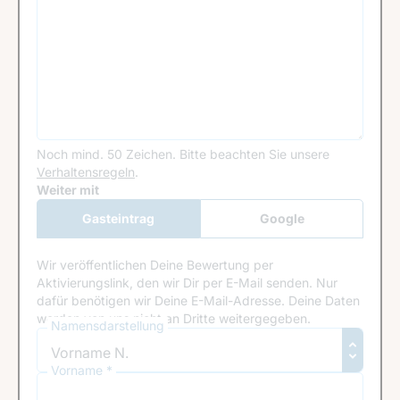
Noch mind. 50 Zeichen.
Bitte beachten Sie unsere
Verhaltensregeln
.
Google Recaptcha
Weiter mit
Gasteintrag
Google
Anmeldung
Wir veröffentlichen Deine Bewertung per
Aktivierungslink, den wir Dir per E-Mail senden. Nur
dafür benötigen wir Deine E-Mail-Adresse. Deine Daten
werden von uns nicht an Dritte weitergegeben.
Namensdarstellung
Vorname *