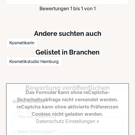
Bewertungen 1 bis 1 von 1
Andere suchten auch
Kosmetikerin
Gelistet in Branchen
Kosmetikstudio Hamburg
Bewertung veröffentlichen
Das Formular kann ohne reCaptcha-
Sicherheitsabfrage nicht versendet werden.
Sterne verteilen *
reCaptcha kann ohne aktivierte Präferenzen
Cookies nicht geladen werden.
Titel der Bewertung
Datenschutz Einstellungen »
Deine Erfahrungen *