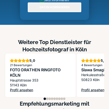
Jetzt informieren!
DATEN KORRIGIEREN
Weitere Top Dienstleister für
Hochzeitsfotograf in Köln
Sterne
S
5,0
5,0
21 Bewertungen
4 Bewertungen
FOTO DRATHEN RINGFOTO
Slawa Smagin 
KÖLN
Herkulesstraße 
50823 Köln
Hauptstrasse 353
51143 Köln
Profil ansehen
Profil ansehen
: FOTO DRATHEN RINGFOTO KÖLN
: Slawa Smagin F
Empfehlungsmarketing mit