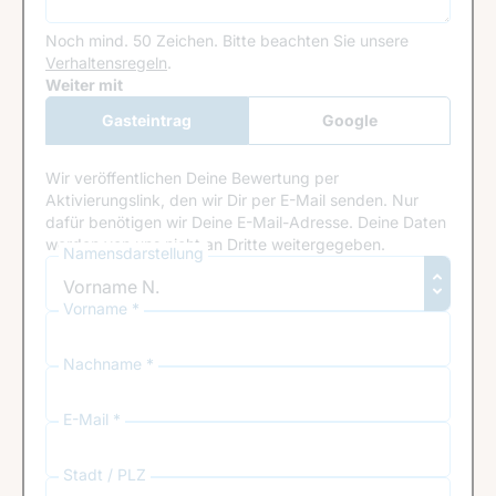
Noch mind. 50 Zeichen.
Bitte beachten Sie unsere
Verhaltensregeln
.
Google Recaptcha
Weiter mit
Gasteintrag
Google
Anmeldung
Wir veröffentlichen Deine Bewertung per
Aktivierungslink, den wir Dir per E-Mail senden. Nur
dafür benötigen wir Deine E-Mail-Adresse. Deine Daten
werden von uns nicht an Dritte weitergegeben.
Namensdarstellung
Vorname *
Nachname *
E-Mail *
Stadt / PLZ