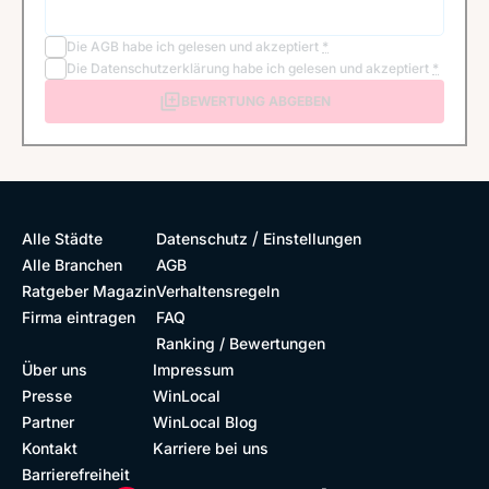
Die
AGB
habe ich gelesen und akzeptiert
*
Die
Datenschutzerklärung
habe ich gelesen und akzeptiert
*
BEWERTUNG ABGEBEN
/
Alle Städte
Datenschutz
Einstellungen
Alle Branchen
AGB
Ratgeber Magazin
Verhaltensregeln
Firma eintragen
FAQ
Ranking / Bewertungen
Über uns
Impressum
Presse
WinLocal
Partner
WinLocal Blog
Kontakt
Karriere bei uns
Barrierefreiheit