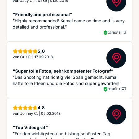
von
Jacy C., 40589
|
01.10.2018
“Friendly and professional”
“Highly recommended! Kemal came on time and is very
detailed and professional.”
GEPRÜFT
Sterne
5,0
von
Cris F.
|
17.09.2018
“Super tolle Fotos, sehr kompetenter Fotograf”
“Das Shooting hat richtig viel Spaß gemacht. Kemal
hatte tolle Ideen und die Fotos sind super geworden!”
GEPRÜFT
Sterne
4,8
von
Johnny C.
|
05.02.2018
“Top Videograf”
“Für den wichtigsten und bislang schönsten Tag