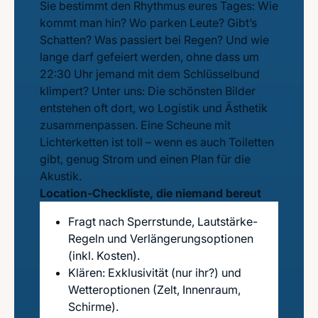
Sie bestimmt den Rhythmus eures Tages: Wie
kommt man hin? Wo parken Leute? Gibt’s
Schatten? Was passiert bei Regen? Und wie
lange darf gefeiert werden, ohne dass um
22:30 Uhr jemand mit dem Schlüsselbund
klimpert? Unter uns: Die schönsten Bilder
entstehen oft dort, wo Logistik und Ästhetik
zusammenpassen. Eine Scheune mit
Lichterketten ist toll – wenn es auch Toiletten
gibt, genug Strom und einen Plan für die
Akustik.
Location-Checkliste, die niemand bereut
Fragt nach Sperrstunde, Lautstärke-
Regeln und Verlängerungsoptionen
(inkl. Kosten).
Klären: Exklusivität (nur ihr?) und
Wetteroptionen (Zelt, Innenraum,
Schirme).