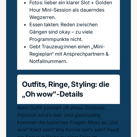
Fotos: lieber ein klarer Slot + Golden
Hour Mini-Session als dauerndes
Wegzerren.
Essen takten: Reden zwischen
Gängen sind okay – zu viele
Programmpunkte nicht.
Gebt Trauzeug:innen einen „Mini-
Regieplan“ mit Ansprechpartnern &
Notfallnummern.
Outfits, Ringe, Styling: die
„Oh wow“-Details
Beim Outfit passiert oft etwas Schönes:
Plötzlich wird’s real. Und gleichzeitig
kommen die typischen Fragen: Muss es „das
eine“ Kleid sein? Wie formal soll’s sein? Passt