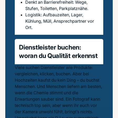
Denkt an Barrierefreiheit: Wege,
Stufen, Toiletten, Parkplatznähe.
Logistik: Aufbauzeiten, Lager,
Kühlung, Müll, Ansprechpartner vor
Ort.
Dienstleister buchen:
woran du Qualität erkennst
Viele suchen Dienstleister wie Produkte:
vergleichen, klicken, buchen. Aber bei
Hochzeiten kaufst du kein Ding – du buchst
Menschen. Und Menschen liefern am besten,
wenn die Chemie stimmt und die
Erwartungen sauber sind. Ein Fotograf kann
technisch top sein, aber wenn ihr euch vor
der Kamera unwohl fühlt, bringt’s nichts.