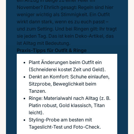
ein Anzug in Beige zu einer Feier im
November? Ehrlich gesagt: Regeln sind hier
weniger wichtig als Stimmigkeit. Ein Outfit
wirkt dann stark, wenn es zu euch passt –
und zum Setting. Und bei Ringen gilt: Ihr tragt
sie jeden Tag. Das ist kein Deko-Artikel, das
ist Alltag mit Bedeutung.
Praxis-Tipps für Outfit & Ringe
Plant Änderungen beim Outfit ein
(Schneiderei kostet Zeit und Geld).
Denkt an Komfort: Schuhe einlaufen,
Sitzprobe, Beweglichkeit beim
Tanzen.
Ringe: Materialwahl nach Alltag (z. B.
Platin robust, Gold klassisch, Titan
leicht).
Styling-Probe am besten mit
Tageslicht-Test und Foto-Check.