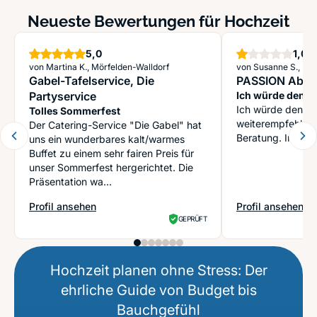
Neueste Bewertungen für Hochzeit
Sterne
St
5,0
1,0
von Martina K., Mörfelden-Walldorf
von Susanne S., Lü
Gabel-Tafelservice, Die
PASSION Aben
Partyservice
Ich würde den La
Ich würde den La
Tolles Sommerfest
weiterempfehlen.
Der Catering-Service "Die Gabel" hat
Beratung. Im No
uns ein wunderbares kalt/warmes
Buffet zu einem sehr fairen Preis für
unser Sommerfest hergerichtet. Die
Präsentation wa...
Profil ansehen
Profil ansehen
: Gabel-Tafelservice, Die Partyservice
: PASSION Aben
GEPRÜFT
Hochzeit planen ohne Stress: Der
ehrliche Guide von Budget bis
Bauchgefühl