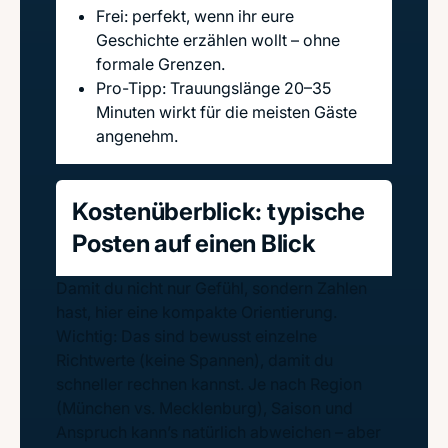
Frei: perfekt, wenn ihr eure
Geschichte erzählen wollt – ohne
formale Grenzen.
Pro-Tipp: Trauungslänge 20–35
Minuten wirkt für die meisten Gäste
angenehm.
Kostenüberblick: typische
Posten auf einen Blick
Damit du nicht nur Gefühl, sondern Zahlen
hast, hier eine kompakte Orientierung.
Wichtig: Das sind bewusst einzelne
Richtwerte (keine Spannen), damit du
schneller rechnen kannst. Je nach Region
(München vs. Mecklenburg), Saison und
Anspruch kann’s natürlich abweichen – aber