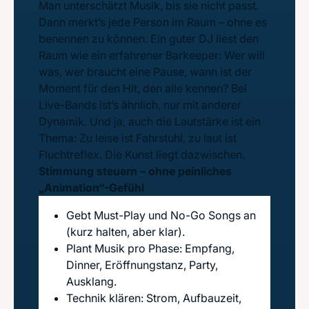
Man unterschätzt Musik, bis sie nicht passt.
Dann merkt’s jede Person im Raum – ohne es
benennen zu können. Ein guter DJ liest den
Raum wie ein erfahrener Barkeeper: Wer will
was, wer braucht eine Pause, wann ist der
Moment für den Hit, den alle kennen? Bei
Live-Bands ist’s ähnlich, nur mit anderer
Dynamik. Und ja, auch die Lautstärke ist ein
Thema: Zu leise ist Fahrstuhl, zu laut ist
Fluchtreflex. Die Kunst liegt dazwischen.
Stimmung steuern – ohne peinliches
„Animation“-Gefühl
Gebt Must-Play und No-Go Songs an
(kurz halten, aber klar).
Plant Musik pro Phase: Empfang,
Dinner, Eröffnungstanz, Party,
Ausklang.
Technik klären: Strom, Aufbauzeit,