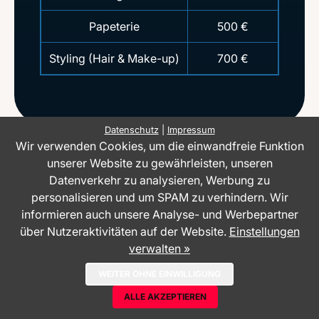
Papeterie
500 €
Styling (Hair & Make-up)
700 €
Häufige Fragen & Antworten rund um
Datenschutz
|
Impressum
Wir verwenden Cookies, um die einwandfreie Funktion
Hochzeit:
unserer Website zu gewährleisten, unseren
Was bedeutet „Hochzeit“ im organisatorischen
Datenverkehr zu analysieren, Werbung zu
Kontext und welche Kernentscheidungen sollten
personalisieren und um SPAM zu verhindern. Wir
frühzeitig getroffen werden?
informieren auch unsere Analyse- und Werbepartner
Wie lange im Voraus sollte eine Hochzeit geplant
über Nutzeraktivitäten auf der Website.
Einstellungen
werden?
verwalten »
Welche Kosten entstehen bei einer Hochzeit und
wie lässt sich ein Budget professionell
WEITER OHNE EINWILLIGUNG
strukturieren?
Welche Unterlagen werden für eine
ALLE AKZEPTIEREN
standesamtliche Trauung benötigt?