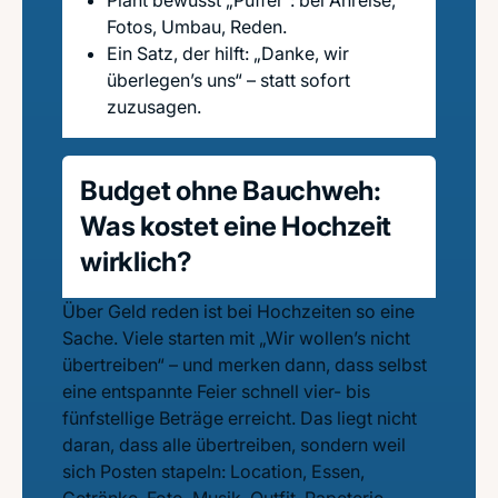
Plant bewusst „Puffer“: bei Anreise,
Fotos, Umbau, Reden.
Ein Satz, der hilft: „Danke, wir
überlegen’s uns“ – statt sofort
zuzusagen.
Budget ohne Bauchweh:
Was kostet eine Hochzeit
wirklich?
Über Geld reden ist bei Hochzeiten so eine
Sache. Viele starten mit „Wir wollen’s nicht
übertreiben“ – und merken dann, dass selbst
eine entspannte Feier schnell vier- bis
fünfstellige Beträge erreicht. Das liegt nicht
daran, dass alle übertreiben, sondern weil
sich Posten stapeln: Location, Essen,