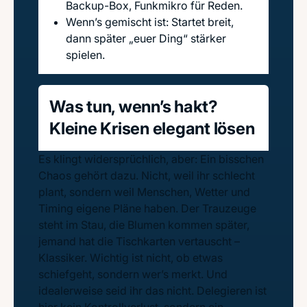
Backup-Box, Funkmikro für Reden.
Wenn’s gemischt ist: Startet breit,
dann später „euer Ding“ stärker
spielen.
Was tun, wenn’s hakt?
Kleine Krisen elegant lösen
Es klingt widersprüchlich, aber: Ein bisschen
Chaos gehört dazu. Nicht, weil ihr schlecht
plant, sondern weil Menschen, Wetter und
Timing eigene Pläne haben. Der Trauzeuge
steht im Stau, die Blumen kommen später,
jemand hat die Tischkarten vertauscht –
Klassiker. Wichtig ist nicht, ob etwas
schiefgeht, sondern wer’s merkt. Und
idealerweise seid ihr das nicht. Delegieren ist