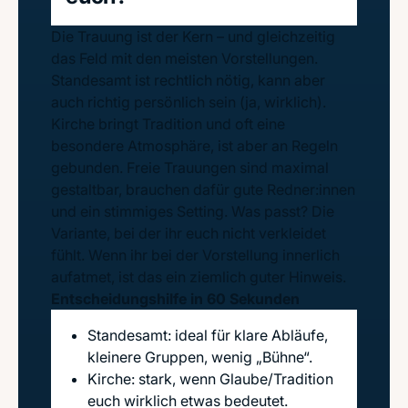
Die Trauung ist der Kern – und gleichzeitig
das Feld mit den meisten Vorstellungen.
Standesamt ist rechtlich nötig, kann aber
auch richtig persönlich sein (ja, wirklich).
Kirche bringt Tradition und oft eine
besondere Atmosphäre, ist aber an Regeln
gebunden. Freie Trauungen sind maximal
gestaltbar, brauchen dafür gute Redner:innen
und ein stimmiges Setting. Was passt? Die
Variante, bei der ihr euch nicht verkleidet
fühlt. Wenn ihr bei der Vorstellung innerlich
aufatmet, ist das ein ziemlich guter Hinweis.
Entscheidungshilfe in 60 Sekunden
Standesamt: ideal für klare Abläufe,
kleinere Gruppen, wenig „Bühne“.
Kirche: stark, wenn Glaube/Tradition
euch wirklich etwas bedeutet.