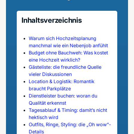
Inhaltsverzeichnis
Warum sich Hochzeitsplanung
manchmal wie ein Nebenjob anfühlt
Budget ohne Bauchweh: Was kostet
eine Hochzeit wirklich?
Gästeliste: die freundliche Quelle
vieler Diskussionen
Location & Logistik: Romantik
braucht Parkplätze
Dienstleister buchen: woran du
Qualität erkennst
Tagesablauf & Timing: damit’s nicht
hektisch wird
Outfits, Ringe, Styling: die „Oh wow“-
Details