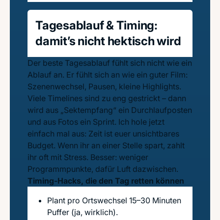
Tagesablauf & Timing:
damit’s nicht hektisch wird
Der beste Tagesablauf fühlt sich nicht wie ein
Ablauf an. Er fühlt sich an wie ein guter Film:
Szenenwechsel, Pausen, kleine Highlights.
Viele Timelines sind zu eng gestrickt – dann
wird aus „Sektempfang“ ein Durchlaufposten
und aus Fotos ein Sprint. Ich hole jetzt
einfach mal aus: Zeit ist euer unsichtbares
Budget. Wenn ihr an einer Stelle spart, zahlt
ihr oft mit Stress. Besser: weniger
Programmpunkte, dafür Luft dazwischen.
Timing-Hacks, die den Tag retten können
Plant pro Ortswechsel 15–30 Minuten
Puffer (ja, wirklich).