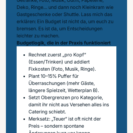
Getränke, Foto, Musik, Outfit, Papeterie,
Deko, Ringe… und dann noch Kleinkram wie
Gastgeschenke oder Shuttle. Lass mich das
erklären: Ein Budget ist nicht da, um euch zu
bremsen. Es ist da, um Entscheidungen
leichter zu machen.
Budgetlogik, die in der Praxis funktioniert
Rechnet zuerst „pro Kopf“
(Essen/Trinken) und addiert
Fixkosten (Foto, Musik, Ringe).
Plant 10–15% Puffer für
Überraschungen (mehr Gäste,
längere Spielzeit, Wetterplan B).
Setzt Obergrenzen pro Kategorie,
damit ihr nicht aus Versehen alles ins
Catering schiebt.
Merksatz: „Teuer“ ist oft nicht der
Preis – sondern spontane