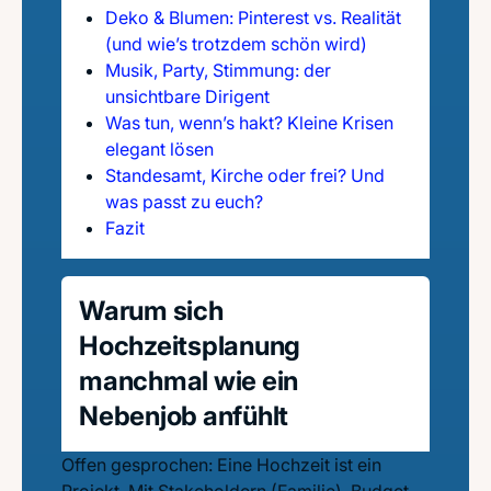
Deko & Blumen: Pinterest vs. Realität
(und wie’s trotzdem schön wird)
Musik, Party, Stimmung: der
unsichtbare Dirigent
Was tun, wenn’s hakt? Kleine Krisen
elegant lösen
Standesamt, Kirche oder frei? Und
was passt zu euch?
Fazit
Warum sich
Hochzeitsplanung
manchmal wie ein
Nebenjob anfühlt
Offen gesprochen: Eine Hochzeit ist ein