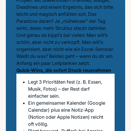
Projekt. Mit Stakeholdern (Familie), Budget,
Deadlines und einem Ergebnis, das sich bitte
leicht und magisch anfühlen soll. Das
Paradoxe daran? Je „müheloser“ der Tag
wirkt, desto mehr Struktur steckt dahinter.
Und genau da kippt’s bei vielen: Man will’s
schön, aber nicht zu verkopft. Man will’s
organisiert, aber nicht wie ein Excel-Seminar.
Weißt du was? Beides geht – wenn du dir am
Anfang ein paar Leitplanken setzt.
Quick-Wins, die sofort Druck rausnehmen
Legt 3 Prioritäten fest (z. B. Essen,
Musik, Fotos) – der Rest darf
einfacher sein.
Ein gemeinsamer Kalender (Google
Calendar) plus eine Notiz-App
(Notion oder Apple Notizen) reicht
oft völlig.