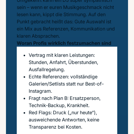
Umgekehrt kann ein DJ super sympathisch
sein – wenn er euren Musikgeschmack nicht
lesen kann, kippt die Stimmung. Auf den
Punkt gebracht heißt das: Gute Auswahl ist
ein Mix aus Referenzen, Kommunikation und
klaren Absprachen.
Woran Profis wirklich festzumachen sind
Vertrag mit klaren Leistungen:
Stunden, Anfahrt, Überstunden,
Ausfallregelung.
Echte Referenzen: vollständige
Galerien/Setlists statt nur Best-of-
Instagram.
Fragt nach Plan B: Ersatzperson,
Technik-Backup, Krankheit.
Red Flags: Druck („nur heute“),
ausweichende Antworten, keine
Transparenz bei Kosten.