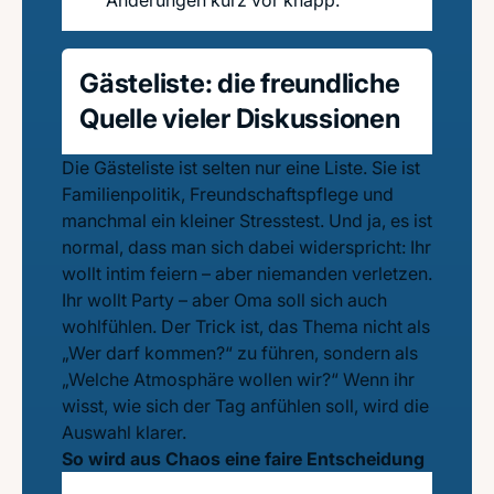
Änderungen kurz vor knapp.
Gästeliste: die freundliche
Quelle vieler Diskussionen
Die Gästeliste ist selten nur eine Liste. Sie ist
Familienpolitik, Freundschaftspflege und
manchmal ein kleiner Stresstest. Und ja, es ist
normal, dass man sich dabei widerspricht: Ihr
wollt intim feiern – aber niemanden verletzen.
Ihr wollt Party – aber Oma soll sich auch
wohlfühlen. Der Trick ist, das Thema nicht als
„Wer darf kommen?“ zu führen, sondern als
„Welche Atmosphäre wollen wir?“ Wenn ihr
wisst, wie sich der Tag anfühlen soll, wird die
Auswahl klarer.
So wird aus Chaos eine faire Entscheidung