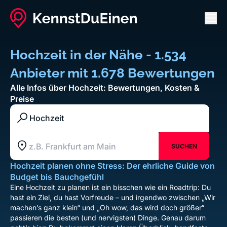
Men
Hochzeit in der Nähe - 1.534
Anbieter mit 1.678 Bewertungen
Alle Infos über Hochzeit: Bewertungen, Kosten &
Preise
Branche / Kategorie / Unternehmen
SUCHEN
Standort z.B. Frankfurt am Main
Hochzeit planen ohne Stress: Der ehrliche Guide von
Budget bis Bauchgefühl
Eine Hochzeit zu planen ist ein bisschen wie ein Roadtrip: Du
hast ein Ziel, du hast Vorfreude – und irgendwo zwischen „Wir
machen’s ganz klein“ und „Oh wow, das wird doch größer“
passieren die besten (und nervigsten) Dinge. Genau darum