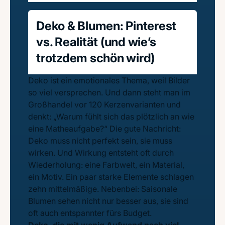
Deko & Blumen: Pinterest
vs. Realität (und wie’s
trotzdem schön wird)
Deko ist ein emotionales Thema, weil Bilder
so viel versprechen. Und dann steht man im
Großhandel vor 120 Kerzenvarianten und
denkt: „Warum fühlt sich das plötzlich an wie
eine Matheaufgabe?“ Die gute Nachricht:
Deko muss nicht perfekt sein, sie muss
wirken. Und Wirkung entsteht oft durch
Wiederholung: eine Farbwelt, ein Material,
ein Motiv. Ein paar starke Elemente schlagen
zehn mittelmäßige. Nebenbei: Saisonale
Blumen sehen nicht nur besser aus, sie sind
oft auch entspannter fürs Budget.