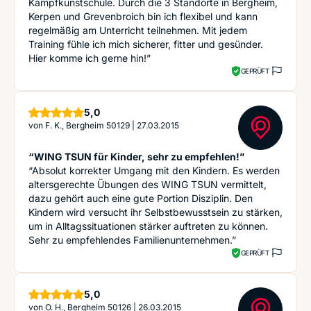
Kampfkunstschule. Durch die 3 Standorte in Bergheim,
Kerpen und Grevenbroich bin ich flexibel und kann
regelmäßig am Unterricht teilnehmen. Mit jedem
Training fühle ich mich sicherer, fitter und gesünder.
Hier komme ich gerne hin!”
GEPRÜFT
Sterne
5,0
von
F. K., Bergheim 50129
|
27.03.2015
“WING TSUN für Kinder, sehr zu empfehlen!”
“Absolut korrekter Umgang mit den Kindern. Es werden
altersgerechte Übungen des WING TSUN vermittelt,
dazu gehört auch eine gute Portion Disziplin. Den
Kindern wird versucht ihr Selbstbewusstsein zu stärken,
um in Alltagssituationen stärker auftreten zu können.
Sehr zu empfehlendes Familienunternehmen.”
GEPRÜFT
Sterne
5,0
von
O. H., Bergheim 50126
|
26.03.2015