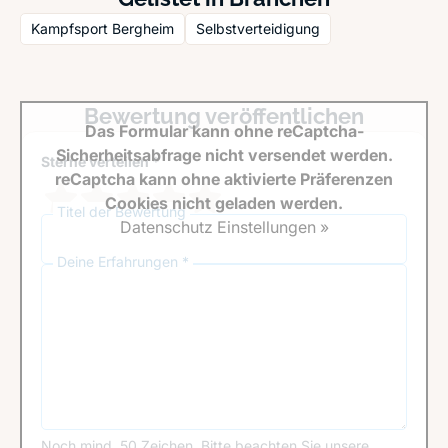
Kampfsport Bergheim
Selbstverteidigung
Bewertung veröffentlichen
Das Formular kann ohne reCaptcha-
Sicherheitsabfrage nicht versendet werden.
Sterne verteilen *
reCaptcha kann ohne aktivierte Präferenzen
Cookies nicht geladen werden.
Titel der Bewertung
Datenschutz Einstellungen »
Deine Erfahrungen *
Noch mind. 50 Zeichen.
Bitte beachten Sie unsere