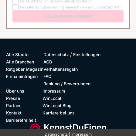
Die
AGB
habe ich gelesen und akzeptiert
*
Die
Datenschutzerklärung
habe ich gelesen und akzeptiert
*
BEWERTUNG ABGEBEN
/
Alle Städte
Datenschutz
Einstellungen
Alle Branchen
AGB
Ratgeber Magazin
Verhaltensregeln
Firma eintragen
FAQ
Ranking / Bewertungen
Über uns
Impressum
Presse
WinLocal
Partner
WinLocal Blog
Kontakt
Karriere bei uns
Barrierefreiheit
Datenschutz
|
Impressum