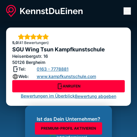
Men
SGU Wing Tsun Kampfkunstschule
ANRUFEN
Sterne
5,0
(41 Bewertungen)
Bewertung abgeben
SGU Wing Tsun Kampfkunstschule
Heisenbergstr. 16
50126
Bergheim
Tel:
0163 - 7778881
Web:
www.kampfkunstschule.com
ANRUFEN
Bewertungen im Überblick
Bewertung abgeben
Ist das Dein Unternehmen?
PREMIUM-PROFIL AKTIVIEREN