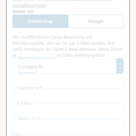
Verhaltensregeln
.
Google Recaptcha
Weiter mit
Gasteintrag
Google
Anmeldung
Wir veröffentlichen Deine Bewertung per
Aktivierungslink, den wir Dir per E-Mail senden. Nur
dafür benötigen wir Deine E-Mail-Adresse. Deine Daten
werden von uns nicht an Dritte weitergegeben.
Namensdarstellung
Vorname *
Nachname *
E-Mail *
Stadt / PLZ