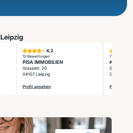
 Leipzig
Sterne
4,2
10 Bewertungen
7 Bewertung
PISA IMMOBILIEN
Kulturden
Grassistr. 20
Springer Str
04107 Leipzig
04105 Leipz
Profil ansehen
Profil anse
: PISA IMMOBILIEN
: Kulturden