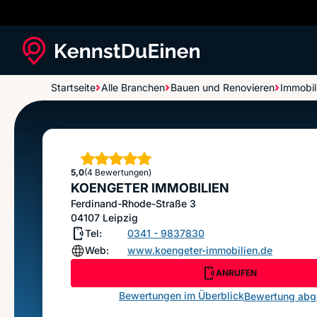
Startseite
Alle Branchen
Bauen und Renovieren
Immobil
KOENGETER IMMOBILIEN
Sterne
5,0
(4 Bewertungen)
KOENGETER IMMOBILIEN
Ferdinand-Rhode-Straße 3
04107
Leipzig
Tel:
0341 - 9837830
Web:
www.koengeter-immobilien.de
ANRUFEN
Bewertungen im Überblick
Bewertung ab