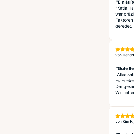
“Ein äuß
“Katja H
war präzi
Faktoren 
geredet.
von
Hendri
“Gute Be
“Alles se
Fr. Frieb
Der gesam
Wir habe
von
Kim K.