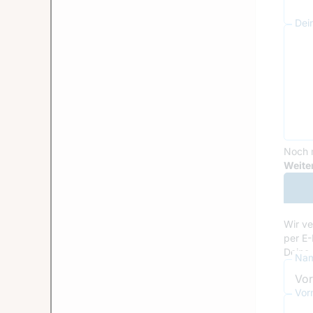
Dei
Noch 
Goog
Weiter
Wir ve
per E-
Deine 
Nam
Vor