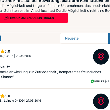
 Deine Firma auf der Bewertungsplattform KennstDuEinen 
die Möglichkeit und trage einfach ein Unternehmen, dass noch nicht 
n Schritten ein. Im Anschluss hast Du die Möglichkeit direkt eine Be
FIRMA KOSTENLOS EINTRAGEN
Sortierung
Sterne
5,0
K., 04105
|
29.05.2016
rkauf”
onelle abwicklung zur Zufriedenheit , kompetentes freundliches
n Simone”
GEPRÜFT
Sterne
5,0
S., Leipzig 04109
|
27.05.2016