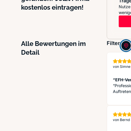
Trage
kostenlos eintragen!
Nutze 
wenige
Alle Bewertungen im
Filter:
Detail
von
Simne 
“EFH-Ve
“Professi
Auftrete
von
Bernd 