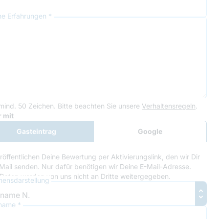
ne Erfahrungen *
mind. 50 Zeichen.
Bitte beachten Sie unsere
Verhaltensregeln
.
le Recaptcha
 mit
Gasteintrag
Google
Anmeldung
röffentlichen Deine Bewertung per Aktivierungslink, den wir Dir
Mail senden. Nur dafür benötigen wir Deine E-Mail-Adresse.
Daten werden von uns nicht an Dritte weitergegeben.
ensdarstellung
name *