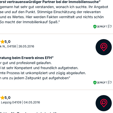
erst vertrauenswürdiger Partner bei der Immobiliensuche”
agemann hat sehr gut verstanden, wonach ich suchte. Ihr Angebot
se und auf den Punkt. Stimmige Einschätzung der relevanten
und es Wertes. Hier werden Fakten vermittelt und nichts schön
 So macht der Immobilienkauf Spaß.”
GEPRÜFT
Sterne
5,0
k N., 04158
|
26.05.2016
ratung beim Erwerb eines EFH”
hr gut und profesionell gelaufen.
el ist sehr Kompetent und freundlich aufgetreten.
te Prozess ist unkompliziert und zügig abgelaufen.
n uns zu jedem Zeitpunkt gut aufgehoben”
GEPRÜFT
Sterne
5,0
, Leipzig 04109
|
04.05.2016