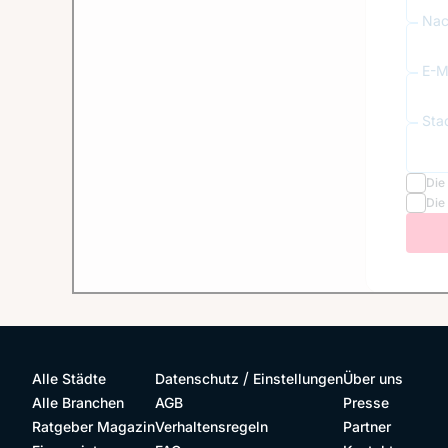
Nac
E-Ma
Sta
Die
Die
/
Alle Städte
Datenschutz
Einstellungen
Über uns
Alle Branchen
AGB
Presse
Ratgeber Magazin
Verhaltensregeln
Partner