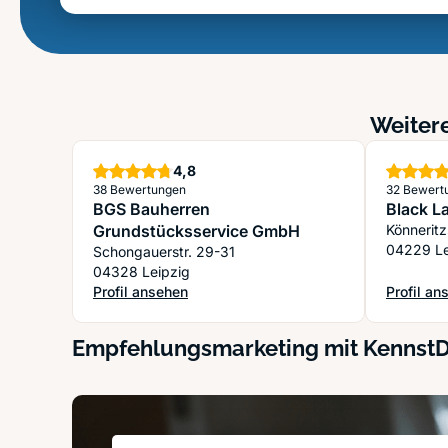
Weitere
Sterne
4,8
38 Bewertungen
32 Bewert
BGS Bauherren
Black L
Grundstücksservice GmbH
Könnerit
04229 Le
Schongauerstr. 29-31
04328 Leipzig
Profil ansehen
Profil an
: BGS Bauherren Grundstücksservice GmbH
: Black L
Empfehlungsmarketing mit Kennst