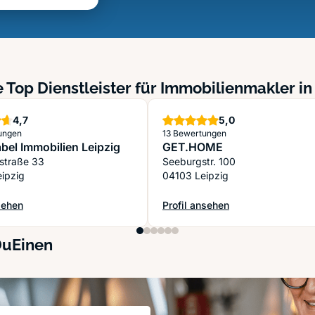
 Top Dienstleister für Immobilienmakler in
Sterne
Sterne
4,7
5,0
ungen
13 Bewertungen
abel Immobilien Leipzig
GET.HOME
zstraße 33
Seeburgstr. 100
ipzig
04103 Leipzig
sehen
Profil ansehen
abel Immobilien Leipzig
: GET.HOME
DuEinen