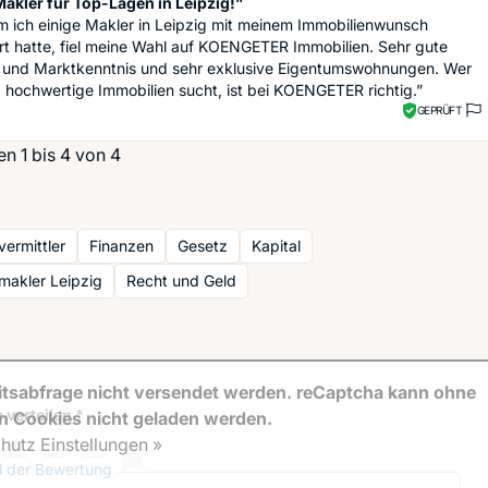
Makler für Top-Lagen in Leipzig!”
 ich einige Makler in Leipzig mit meinem Immobilienwunsch
rt hatte, fiel meine Wahl auf KOENGETER Immobilien. Sehr gute
 und Marktkenntnis und sehr exklusive Eigentumswohnungen. Wer
g hochwertige Immobilien sucht, ist bei KOENGETER richtig.”
GEPRÜFT
n 1 bis 4 von 4
vermittler
Finanzen
Gesetz
Kapital
makler Leipzig
Recht und Geld
tsabfrage nicht versendet werden. reCaptcha kann ohne
 verteilen *
en Cookies nicht geladen werden.
hutz Einstellungen »
el der Bewertung