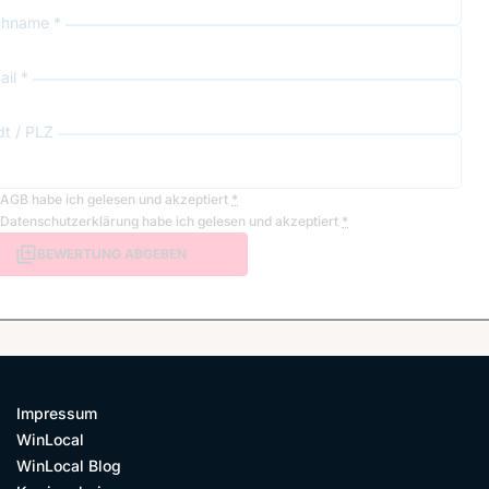
hname *
il *
dt / PLZ
AGB
habe ich gelesen und akzeptiert
*
Datenschutzerklärung
habe ich gelesen und akzeptiert
*
BEWERTUNG ABGEBEN
Impressum
WinLocal
WinLocal Blog