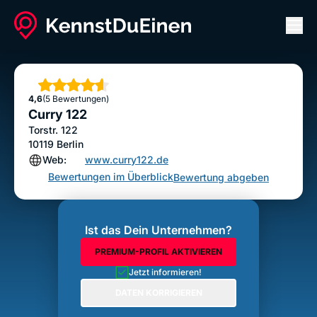
Men
Curry 122
Bewertung abgeben
Sterne
4,6
(5 Bewertungen)
Curry 122
Torstr. 122
10119
Berlin
Web:
www.curry122.de
Bewertungen im Überblick
Bewertung abgeben
Ist das Dein Unternehmen?
PREMIUM-PROFIL AKTIVIEREN
Jetzt informieren!
DATEN KORRIGIEREN