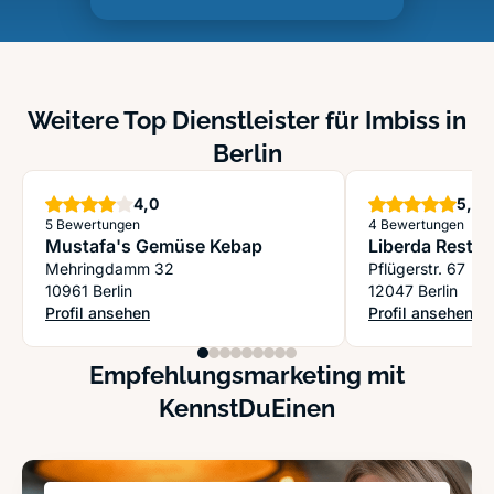
Weitere Top Dienstleister für Imbiss in
Berlin
Sterne
S
4,0
5,0
5 Bewertungen
4 Bewertungen
Mustafa's Gemüse Kebap
Liberda Restau
Mehringdamm 32
Pflügerstr. 67
10961 Berlin
12047 Berlin
Profil ansehen
Profil ansehen
: Mustafa's Gemüse Kebap
: Liberda Restaur
Empfehlungsmarketing mit
KennstDuEinen