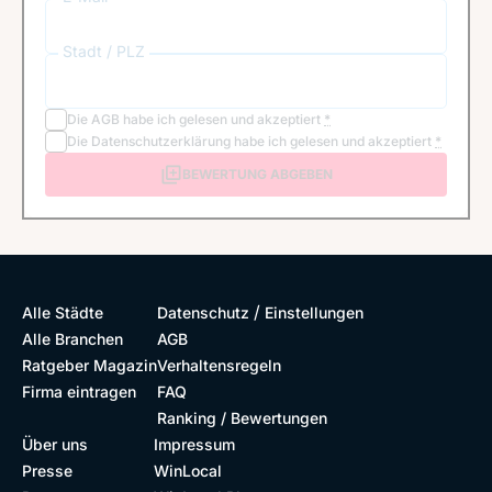
Stadt / PLZ
Die
AGB
habe ich gelesen und akzeptiert
*
Die
Datenschutzerklärung
habe ich gelesen und akzeptiert
*
BEWERTUNG ABGEBEN
/
Alle Städte
Datenschutz
Einstellungen
Alle Branchen
AGB
Ratgeber Magazin
Verhaltensregeln
Firma eintragen
FAQ
Ranking / Bewertungen
Über uns
Impressum
Presse
WinLocal