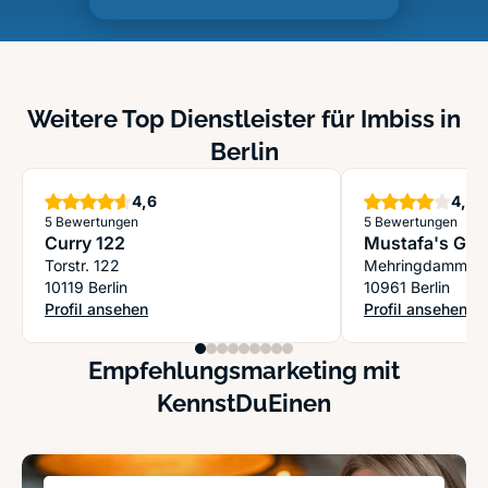
Weitere Top Dienstleister für Imbiss in
Berlin
Sterne
S
4,6
4,0
5 Bewertungen
5 Bewertungen
Curry 122
Mustafa's Ge
Torstr. 122
Mehringdamm 3
10119 Berlin
10961 Berlin
Profil ansehen
Profil ansehen
: Curry 122
: Mustafa's Gem
Empfehlungsmarketing mit
KennstDuEinen