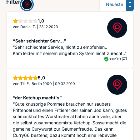
Sortierung
Filter:
Stern
1,0
von
Daniel Z.
|
23.12.2023
“Sehr schlechter Serv...”
“Sehr schlechter Service, nicht zu empfehlen..
Kam leider mit seinem eingeben System nicht zurecht..”
GEPRÜFT
Sterne
5,0
von
Till E., Berlin 1000
|
09.02.2010
“der Ketchup macht's”
“Gute knusprige Pommes brauchen nur saubers
Frittenoel und einen Fritierer der seinen Job kann, gutes
schmackhaftes Wurstmaterial haben auch viele, aber
die selbst zusammengemixte Ketchup-Sosse macht die
gemeine Curywurst zur Gaumenfreude. Das kann
Curry66 bestens; dazu kommt noch eine liebevolle