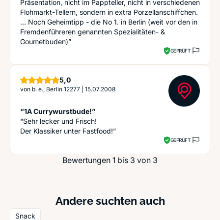
Präsentation, nicht im Pappteller, nicht in verschiedenen
Flohmarkt-Tellern, sondern in extra Porzellanschiffchen.
... Noch Geheimtipp - die No 1. in Berlin (weit vor den in
Fremdenführeren genannten Spezialitäten- &
Goumetbuden)”
GEPRÜFT
Sterne
5,0
von
b. e., Berlin 12277
|
15.07.2008
“1A Currywurstbude!”
“Sehr lecker und Frisch!
Der Klassiker unter Fastfood!”
GEPRÜFT
Bewertungen 1 bis 3 von 3
Andere suchten auch
Snack