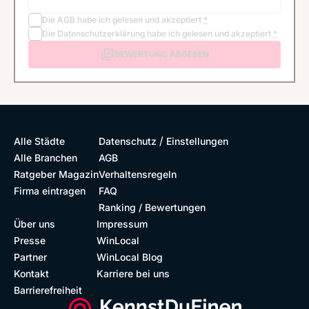
Die
AGB
habe ich gelesen und akzeptiert
*
Die
Datenschutzerklärung
habe ich gelesen und akzeptiert
*
BEWERTUNG ABGEBEN
/
Alle Städte
Datenschutz
Einstellungen
Alle Branchen
AGB
Ratgeber Magazin
Verhaltensregeln
Firma eintragen
FAQ
Ranking / Bewertungen
Über uns
Impressum
Presse
WinLocal
Partner
WinLocal Blog
Kontakt
Karriere bei uns
Barrierefreiheit