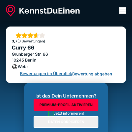
Men
Curry 66
Bewertung abgeben
Sterne
3,7
(3 Bewertungen)
Curry 66
Grünberger Str. 66
10245
Berlin
Web:
Bewertungen im Überblick
Bewertung abgeben
Ist das Dein Unternehmen?
PREMIUM-PROFIL AKTIVIEREN
Jetzt informieren!
DATEN KORRIGIEREN