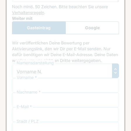
Noch mind. 50 Zeichen.
Bitte beachten Sie unsere
Verhaltensregeln
.
Google Recaptcha
Weiter mit
Gasteintrag
Google
Anmeldung
Wir veröffentlichen Deine Bewertung per
Aktivierungslink, den wir Dir per E-Mail senden. Nur
dafür benötigen wir Deine E-Mail-Adresse. Deine Daten
werden von uns nicht an Dritte weitergegeben.
Namensdarstellung
Vorname *
Nachname *
E-Mail *
Stadt / PLZ