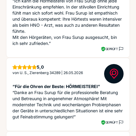
“Ich kann die Hörmeisterei von Frau Surup ohne jede
Einschränkung empfehlen. In der stilvollen Einrichtung
fühlt man sich sofort wohl. Frau Surup ist empathisch
und überaus kompetent: Ihre Hörtests waren intensiver
als beim HNO - Arzt, was auch zu anderen Resultaten
führte.
Mit den Hörgeräten, von Frau Surup ausgesucht, bin
ich sehr zufrieden.”
GEPRÜFT
Sterne
5,0
von
U. S., Zierenberg 34289
|
26.05.2026
“Für die Ohren der Beste: HÖRMEISTEREI”
“Danke an Frau Surup für die professionelle Beratung
und Betreuung in angenehmer Atmosphäre! Mit
modernster Technik und wochenlangen Probierphasen
der Geräte in unterschiedlichen Situationen ist eine sehr
gut Feinabstimmung gelungen!”
GEPRÜFT