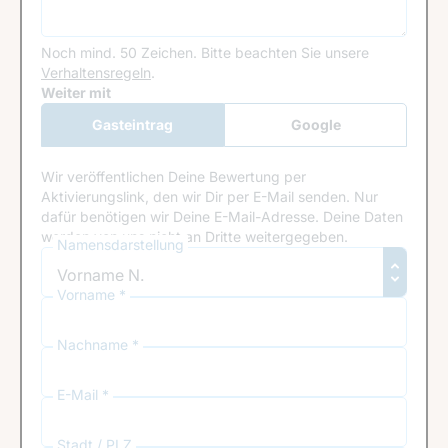
Noch mind. 50 Zeichen.
Bitte beachten Sie unsere
Verhaltensregeln
.
Google Recaptcha
Weiter mit
Gasteintrag
Google
Anmeldung
Wir veröffentlichen Deine Bewertung per
Aktivierungslink, den wir Dir per E-Mail senden. Nur
dafür benötigen wir Deine E-Mail-Adresse. Deine Daten
werden von uns nicht an Dritte weitergegeben.
Namensdarstellung
Vorname *
Nachname *
E-Mail *
Stadt / PLZ