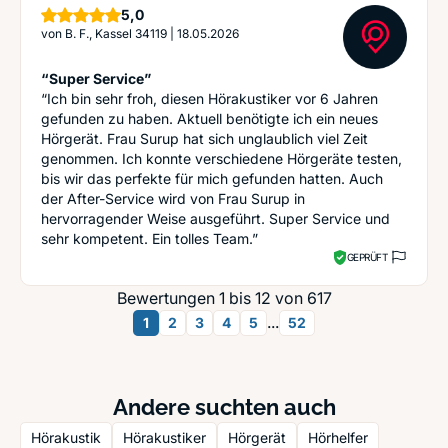
Sterne
5,0
von
B. F., Kassel 34119
|
18.05.2026
“Super Service”
“Ich bin sehr froh, diesen Hörakustiker vor 6 Jahren
gefunden zu haben. Aktuell benötigte ich ein neues
Hörgerät. Frau Surup hat sich unglaublich viel Zeit
genommen. Ich konnte verschiedene Hörgeräte testen,
bis wir das perfekte für mich gefunden hatten. Auch
der After-Service wird von Frau Surup in
hervorragender Weise ausgeführt. Super Service und
sehr kompetent. Ein tolles Team.”
GEPRÜFT
Bewertungen 1 bis 12 von 617
...
1
2
3
4
5
52
Andere suchten auch
Hörakustik
Hörakustiker
Hörgerät
Hörhelfer