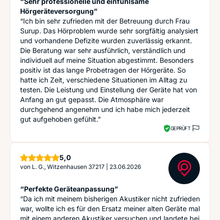
“Sehr professionelle und einfühlsame
Hörgeräteversorgung”
“Ich bin sehr zufrieden mit der Betreuung durch Frau
Surup. Das Hörproblem wurde sehr sorgfältig analysiert
und vorhandene Defizite wurden zuverlässig erkannt.
Die Beratung war sehr ausführlich, verständlich und
individuell auf meine Situation abgestimmt. Besonders
positiv ist das lange Probetragen der Hörgeräte. So
hatte ich Zeit, verschiedene Situationen im Alltag zu
testen. Die Leistung und Einstellung der Geräte hat von
Anfang an gut gepasst. Die Atmosphäre war
durchgehend angenehm und ich habe mich jederzeit
gut aufgehoben gefühlt.”
GEPRÜFT
Sterne
5,0
von
L. G., Witzenhausen 37217
|
23.06.2026
“Perfekte Geräteanpassung”
“Da ich mit meinem bisherigen Akustiker nicht zufrieden
war, wollte ich es für den Ersatz meiner alten Geräte mal
mit einem anderen Akustiker versuchen und landete bei