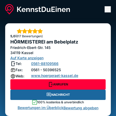
Men
HÖRMEISTEREI am Bebelplatz
ANRUFEN
NACHRICHT
Sterne
5,0
(617 Bewertungen)
Bewertung abgeben
HÖRMEISTEREI am Bebelplatz
Friedrich-Ebert-Str. 145
34119
Kassel
Auf Karte anzeigen
Tel:
0561-88109566
Fax:
0561 - 50396525
www.hoergeraet-kassel.de
Web:
ANRUFEN
NACHRICHT
100% kostenlos & unverbindlich
Bewertungen im Überblick
Bewertung abgeben