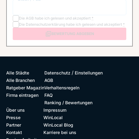
Die
AGB
habe ich gelesen und akzeptiert
*
Die
Datenschutzerklärung
habe ich gelesen und akzeptiert
*
BEWERTUNG ABGEBEN
/
Alle Städte
Datenschutz
Einstellungen
Alle Branchen
AGB
Ratgeber Magazin
Verhaltensregeln
Firma eintragen
FAQ
Ranking / Bewertungen
Über uns
Impressum
Presse
WinLocal
Partner
WinLocal Blog
Kontakt
Karriere bei uns