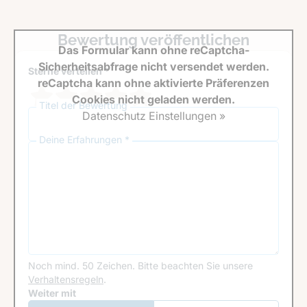
Bewertung veröffentlichen
Das Formular kann ohne reCaptcha-
Sicherheitsabfrage nicht versendet werden.
Sterne verteilen *
reCaptcha kann ohne aktivierte Präferenzen
Cookies nicht geladen werden.
Titel der Bewertung
Datenschutz Einstellungen »
Deine Erfahrungen *
Noch mind. 50 Zeichen.
Bitte beachten Sie unsere
Verhaltensregeln
.
Google Recaptcha
Weiter mit