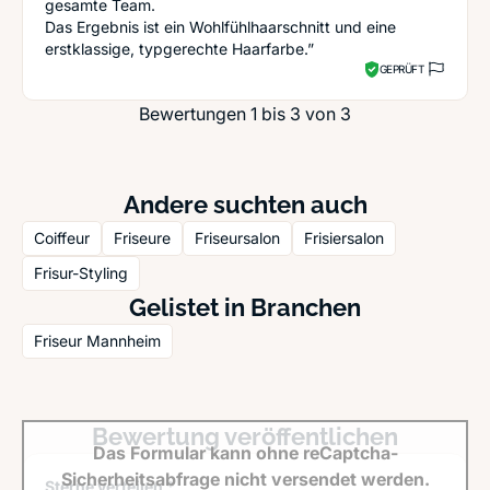
gesamte Team.
Das Ergebnis ist ein Wohlfühlhaarschnitt und eine
erstklassige, typgerechte Haarfarbe.”
GEPRÜFT
Bewertungen 1 bis 3 von 3
Andere suchten auch
Coiffeur
Friseure
Friseursalon
Frisiersalon
Frisur-Styling
Gelistet in Branchen
Friseur Mannheim
Bewertung veröffentlichen
Das Formular kann ohne reCaptcha-
Sicherheitsabfrage nicht versendet werden.
Sterne verteilen *