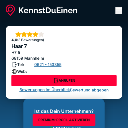
Men
Haar 7
ANRUFEN
Sterne
4,0
(3 Bewertungen)
Bewertung abgeben
Haar 7
H7 5
68159
Mannheim
Tel:
0621 - 153355
Web:
ANRUFEN
Bewertungen im Überblick
Bewertung abgeben
Ist das Dein Unternehmen?
PREMIUM-PROFIL AKTIVIEREN