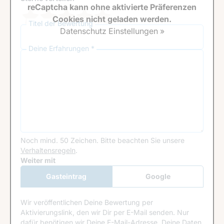
reCaptcha kann ohne aktivierte Präferenzen
Cookies nicht geladen werden.
Titel der Bewertung
Datenschutz Einstellungen »
Deine Erfahrungen *
Noch mind. 50 Zeichen.
Bitte beachten Sie unsere
Verhaltensregeln
.
Google Recaptcha
Weiter mit
Gasteintrag
Google
Anmeldung
Wir veröffentlichen Deine Bewertung per
Aktivierungslink, den wir Dir per E-Mail senden. Nur
dafür benötigen wir Deine E-Mail-Adresse. Deine Daten