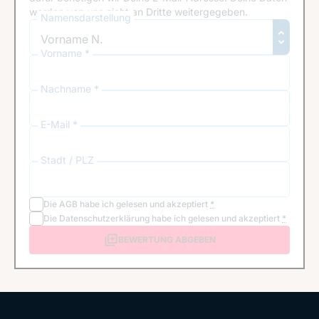
werden von uns nicht an Dritte weitergegeben.
Namensdarstellung
Vorname *
Nachname *
E-Mail *
Stadt / PLZ
Die
AGB
habe ich gelesen und akzeptiert
*
Die
Datenschutzerklärung
habe ich gelesen und akzeptiert
*
BEWERTUNG ABGEBEN