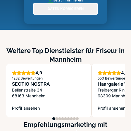
Jetzt informieren!
DATEN KORRIGIEREN
Weitere Top Dienstleister für Friseur in
Mannheim
Sterne
S
4,9
4,9
1282 Bewertungen
550 Bewertungen
SECTIO NOSTRA
Haargalerie Wi
Bellenstraße 34
Freiberger Ring 
68163 Mannheim
68309 Mannhei
Profil ansehen
Profil ansehen
: SECTIO NOSTRA
: Haargalerie Wi
Empfehlungsmarketing mit