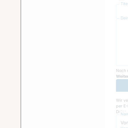
Tit
Dei
Noch 
Goog
Weiter
Wir ve
per E-
Deine 
Nam