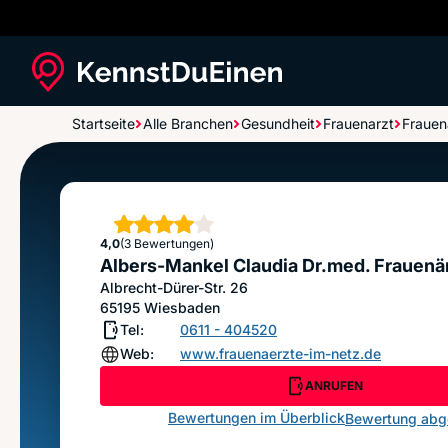
Startseite
Alle Branchen
Gesundheit
Frauenarzt
Frauen
Albers-Mankel Claudia Dr.med. Frauenärztin
Sterne
4,0
(3 Bewertungen)
Albers-Mankel Claudia Dr.med. Frauenä
Albrecht-Dürer-Str. 26
65195
Wiesbaden
Tel:
0611 - 404520
Web:
www.frauenaerzte-im-netz.de
ANRUFEN
Bewertungen im Überblick
Bewertung ab