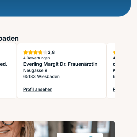
sbaden
Sterne
3,8
4 Bewertungen
4 Bewertung
med.
Everling Margit Dr. Frauenärztin
de Liz She
Neugasse 9
Kirchgasse
65183 Wiesbaden
65183 Wie
Profil ansehen
Profil anse
. u. Pollow Dr.med.
: Everling Margit Dr. Frauenärztin
: de Liz She