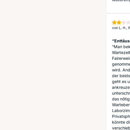
von
L. H.,
“Enttäu
“Man beko
Wartezei
Fairerwei
genommen
wird. And
der beids
geht es u
ankreuze
unterschr
das nötig
Wartebere
Laborzimm
Privatsph
könnte di
verschieb