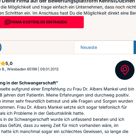
 Deine Firma auf der Bewertungsplattform KennstDuEinen 
die Möglichkeit und trage einfach ein Unternehmen, dass noch nicht 
n Schritten ein. Im Anschluss hast Du die Möglichkeit direkt eine Be
FIRMA KOSTENLOS EINTRAGEN
Sortierung
Sterne
5,0
e B., Wiesbaden 65199
|
09.01.2012
ng in der Schwangerschaft”
selte aufgrund einer Empfehlung zu Frau Dr. Albers Mankel und bin
 8 jahren dort Patientin. Meine Erfahrungen sind durchweg positiv.
 immer sehr freundlich betreut und alle Fragen und Sorgen wurden
ommen. Frau Dr. Albers Mankel setzte sich sogar telefonisch für
 als ich Probleme in der Geburtsklinik hatte.
s in de Schwangerschaft wurde ich unfassend beraten und ich
 das Gefühl, dass zu wenig Zeit für mich vorhanden wäre, im
 hatte ich manchmal sogar ein schlechtes Gewissen, so lange die