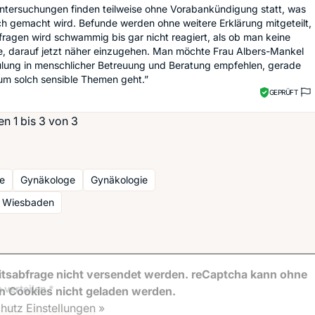
Untersuchungen finden teilweise ohne Vorabankündigung statt, was
ich gemacht wird. Befunde werden ohne weitere Erklärung mitgeteilt,
ragen wird schwammig bis gar nicht reagiert, als ob man keine
e, darauf jetzt näher einzugehen. Man möchte Frau Albers-Mankel
ulung in menschlicher Betreuung und Beratung empfehlen, gerade
um solch sensible Themen geht.”
GEPRÜFT
n 1 bis 3 von 3
e
Gynäkologe
Gynäkologie
t Wiesbaden
tsabfrage nicht versendet werden. reCaptcha kann ohne
 verteilen *
en Cookies nicht geladen werden.
hutz Einstellungen »