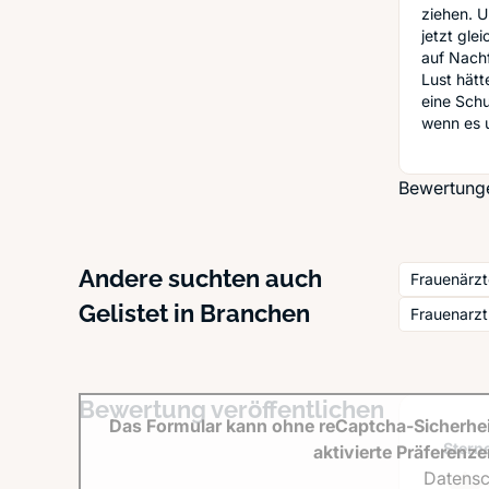
ziehen. 
jetzt gle
auf Nachf
Lust hätt
eine Sch
wenn es 
Bewertunge
Andere suchten auch
Frauenärzt
Gelistet in Branchen
Frauenarz
Bewertung veröffentlichen
Das Formular kann ohne reCaptcha-Sicherhei
Sterne
aktivierte Präferenz
Datensc