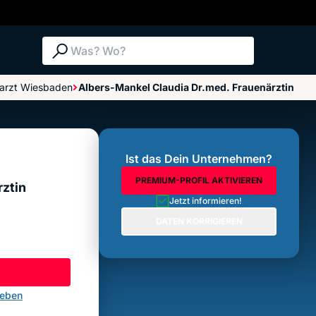
Suche: Was? Wo?
arzt Wiesbaden
Albers-Mankel Claudia Dr.med. Frauenärztin
Bewertungen im Überblick
Bewertung abgeben
Ist das Dein Unternehmen?
PREMIUM-PROFIL AKTIVIEREN
rztin
Jetzt informieren!
DATEN KORRIGIEREN
geben