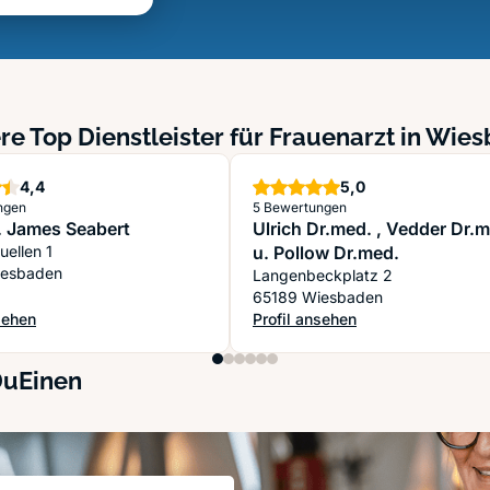
re Top Dienstleister für Frauenarzt in Wie
Sterne
Sterne
4,4
5,0
ngen
5 Bewertungen
. James Seabert
Ulrich Dr.med. , Vedder Dr.
uellen 1
u. Pollow Dr.med.
iesbaden
Langenbeckplatz 2
65189 Wiesbaden
sehen
Profil ansehen
. James Seabert
: Ulrich Dr.med. , Vedder Dr.med
DuEinen