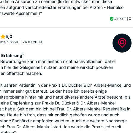
Ärztin in Anspruch zu nehmen (leider entwickelt man diese
n aufgrund verschiedenster Erfahrungen bei Ärzten - Hier also
enswerte Ausnahme! )”
GEPRÜFT
Sterne
5,0
Idstein 65510
|
24.07.2009
e Erfahrung”
Bewertungen kann man einfach nicht nachvollziehen, daher
h hier die Gelegenheit nutzen und meine wirklich positiven
en öffentlich machen.
eit Jahren Patientin in der Praxis Dr. Dücker & Dr. Albers-Mankel und
h immer sehr gut betreut. Leider habe ich bereits einige
tsprobleme hinter mir und hatte diverse andere Ärzte besucht, bis
 eine Empfehlung zur Praxis Dr. Dücker & Dr. Albers-Mankel
t habe. Seit dem bin ich bei Frau Dr. Albers-Mankel Regelmäßig in
g. Heute bin froh, dass mir endlich geholfen wurde und auch
hende Fachärzte empfohlen wurden. Auch die weitere Nachsorge
rch Frau Dr. Albers-Mankel statt. Ich würde die Praxis jederzeit
pfehlen”