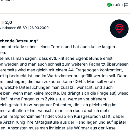
GEPRÜFT
Sterne
2,0
 Wiesbaden 65189
|
26.03.2009
schende Betreuung”
mmt relativ schnell einen Termin und hat auch keine langen
ten.
se muss man sagen, dass evtl. kritische Eigenbefunde ernst
 werden und man auch schnell zum weiteren Facharzt überwiesen
ererseits wird man gleich mit einem A4-Fragebogen konfrontiert,
eitig bedruckt ist und im Wartezimmer ausgefüllt werden soll. Dabei
m Leistungen, die man zukaufen kann (IGEL). Man soll vorab
n, welche Untersuchungen man zusätzl. wünscht, und auch
eiben, wenn man keine möchte. Da drängt sich die Frage auf, wieso
 ist? Intime Fragen zum Zyklus u. a. werden vor offenem
ich gestellt bzw. sogar vor Patienten, die sich gleichzeitig im
er aufhalten - hier wünscht man sich doch deutlich mehr
äre! Im Sprechzimmer findet vorab ein Kurzgespräch statt, dabei
e Ärztin ruhig ihre Mittagsstulle aus der Hand legen und auf später
en. Ansonsten muss man ihr leider alle Würmer aus der Nase