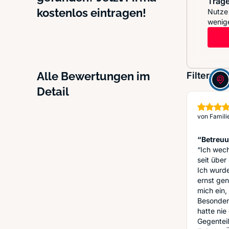
Trage
kostenlos eintragen!
Nutze 
wenige
Alle Bewertungen im
Filter:
Detail
von
Famili
“Betreuu
“Ich wech
seit über
Ich wurde
ernst gen
mich ein,
Besonder
hatte nie
Gegenteil