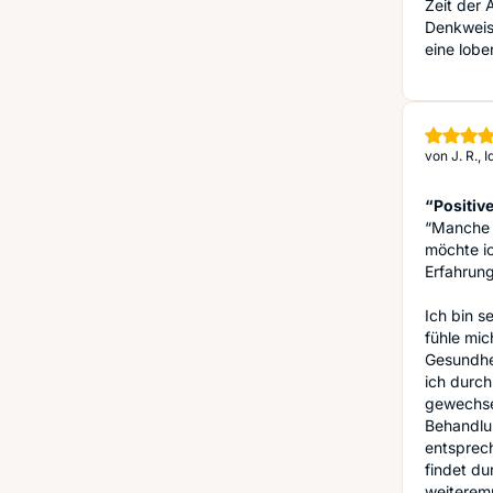
Zeit der 
Denkweise
eine lob
von
J. R., 
“Positiv
“Manche 
möchte ic
Erfahrung
Ich bin s
fühle mic
Gesundhei
ich durch
gewechsel
Behandlun
entsprec
findet du
weiterem