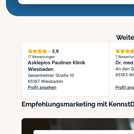
Weite
Sterne
3,9
17 Bewertungen
7 Bewertu
Asklepios Paulinen Klinik
Dr. med
Wiesbaden
An den Q
65183 W
Geisenheimer Straße 10
65197 Wiesbaden
Profil ansehen
Profil an
: Asklepios Paulinen Klinik Wiesbaden
: Dr. med
Empfehlungsmarketing mit Kennst