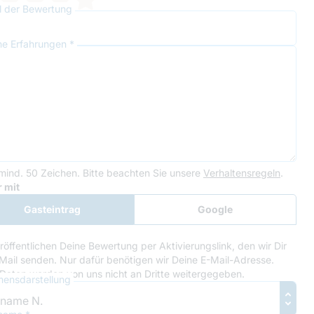
el der Bewertung
ne Erfahrungen *
mind. 50 Zeichen.
Bitte beachten Sie unsere
Verhaltensregeln
.
le Recaptcha
 mit
Gasteintrag
Google
Anmeldung
röffentlichen Deine Bewertung per Aktivierungslink, den wir Dir
Mail senden. Nur dafür benötigen wir Deine E-Mail-Adresse.
Daten werden von uns nicht an Dritte weitergegeben.
ensdarstellung