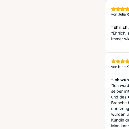
von
Julia 
“Ehrlich
“Ehrlich,
Immer wi
von
Nico K
“Ich wurd
“Ich wurd
selber mi
und das A
Branche b
überzeuge
wurden un
Kundin de
Man kann