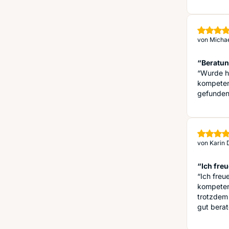
von
Michae
“Beratu
“Wurde he
kompetent
gefunden
von
Karin 
“Ich fre
“Ich freu
kompetent
trotzdem
gut berat