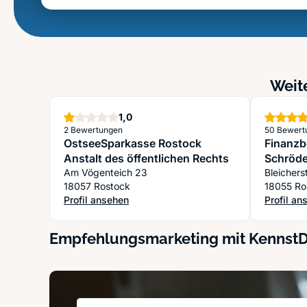
Weite
Stern
1,0
2 Bewertungen
50 Bewert
OstseeSparkasse Rostock
Finanz
Anstalt des öffentlichen Rechts
Schröde
Am Vögenteich 23
18057 Rostock
18055 Ro
Profil ansehen
Profil an
: OstseeSparkasse Rostock Anstalt des öffentlichen
: Finanz
Empfehlungsmarketing mit Kennst