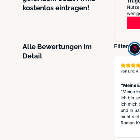
Trage
kostenlos eintragen!
Nutze 
wenige
Alle Bewertungen im
Filter:
Detail
von
Eric A
“Meine E
“Meine Er
ich bin s
ich mich 
und in Sa
nicht vie
Roman Kr