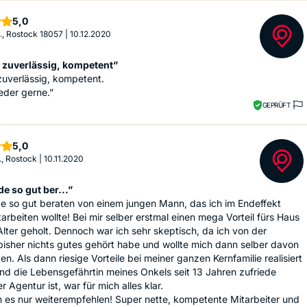
Sterne
5,0
R., Rostock 18057
|
10.12.2020
, zuverlässig, kompetent”
 zuverlässig, kompetent.
eder gerne.”
GEPRÜFT
Sterne
5,0
., Rostock
|
10.11.2020
e so gut ber...”
e so gut beraten von einem jungen Mann, das ich im Endeffekt
tarbeiten wollte! Bei mir selber erstmal einen mega Vorteil fürs Haus
lter geholt. Dennoch war ich sehr skeptisch, da ich von der
isher nichts gutes gehört habe und wollte mich dann selber davon
n. Als dann riesige Vorteile bei meiner ganzen Kernfamilie realisiert
d die Lebensgefährtin meines Onkels seit 13 Jahren zufriede
r Agentur ist, war für mich alles klar.
 es nur weiterempfehlen! Super nette, kompetente Mitarbeiter und