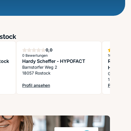
ostock
Sterne
0,0
0 Bewertungen
100 Bewertu
tock
Hardy Scheffer - HYPOFACT
Roland Pra
Barnstorfer Weg 2
Handelsve
18057 Rostock
Goetheplat
18055 Rost
Profil ansehen
Profil anse
k - Alexander Schierstedt
: Hardy Scheffer - HYPOFACT
: Roland Pr