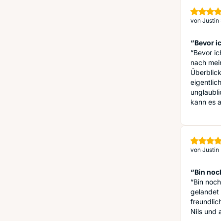
von
Justin
“Bevor ic
“Bevor i
nach mein
Überblick
eigentlic
unglaubli
kann es a
von
Justin
“Bin noch
“Bin noch
gelandet 
freundlic
Nils und 