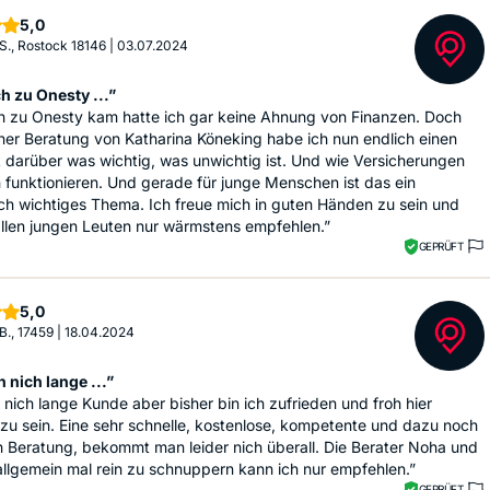
Sterne
5,0
 S., Rostock 18146
|
03.07.2024
h zu Onesty ...”
ch zu Onesty kam hatte ich gar keine Ahnung von Finanzen. Doch
er Beratung von Katharina Köneking habe ich nun endlich einen
 darüber was wichtig, was unwichtig ist. Und wie Versicherungen
h funktionieren. Und gerade für junge Menschen ist das ein
ch wichtiges Thema. Ich freue mich in guten Händen zu sein und
llen jungen Leuten nur wärmstens empfehlen.”
GEPRÜFT
Sterne
5,0
 B., 17459
|
18.04.2024
 nich lange ...”
 nich lange Kunde aber bisher bin ich zufrieden und froh hier
zu sein. Eine sehr schnelle, kostenlose, kompetente und dazu noch
h Beratung, bekommt man leider nich überall. Die Berater Noha und
allgemein mal rein zu schnuppern kann ich nur empfehlen.”
GEPRÜFT