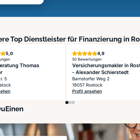
re Top Dienstleister für Finanzierung in R
Sterne
Sterne
5,0
4,9
ungen
50 Bewertungen
beratung Thomas
Versicherungsmakler in Ros
r
- Alexander Schierstedt
Bleicherstr. 5
Barnstorfer Weg 2
stock
18057 Rostock
sehen
Profil ansehen
 Rechts
beratung Thomas Schröder
: Versicherungsmakler in Rostoc
DuEinen