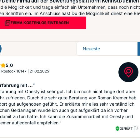
 Deine Firma auf der Bewertungsplattform KennstDuEinen 
die Möglichkeit und trage einfach ein Unternehmen, dass noch nicht 
n Schritten ein. Im Anschluss hast Du die Möglichkeit direkt eine Be
FIRMA KOSTENLOS EINTRAGEN
Sortierung
Sterne
5,0
., Rostock 18147
|
21.02.2025
rfahrung mit ...”
fahrung mit Onesty ist sehr gut. Ich bin noch nicht lange dort aber
ehr zufrieden. Durch die sehr gute Beratung von Roman Kremer hab
dort gut aufgehoben gefühlt. Er erklärte mir alles sehr verständlich
chen Geldanlagen wurde ich auch gut aufgeklärt da ich vorher
l damit zu tun hatte. Ich kann die Zusammenarbeit mit Onesty und
emer aufjedenfall empfehlen.”
GEPRÜFT