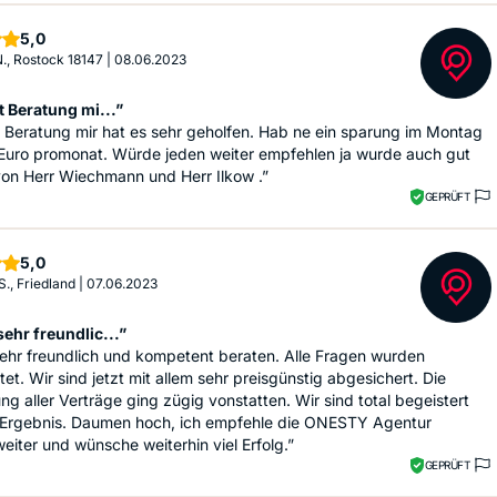
Sterne
5,0
N., Rostock 18147
|
08.06.2023
t Beratung mi...”
 Beratung mir hat es sehr geholfen. Hab ne ein sparung im Montag
 Euro promonat. Würde jeden weiter empfehlen ja wurde auch gut
von Herr Wiechmann und Herr Ilkow .”
GEPRÜFT
Sterne
5,0
S., Friedland
|
07.06.2023
ehr freundlic...”
ehr freundlich und kompetent beraten. Alle Fragen wurden
et. Wir sind jetzt mit allem sehr preisgünstig abgesichert. Die
ng aller Verträge ging zügig vonstatten. Wir sind total begeistert
Ergebnis. Daumen hoch, ich empfehle die ONESTY Agentur
 weiter und wünsche weiterhin viel Erfolg.”
GEPRÜFT