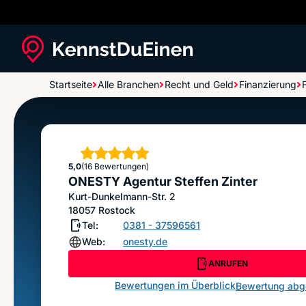
Startseite
Alle Branchen
Recht und Geld
Finanzierung
ONESTY Agentur Steffen Zinter
Sterne
5,0
(16 Bewertungen)
ONESTY Agentur Steffen Zinter
Kurt-Dunkelmann-Str. 2
18057
Rostock
Tel:
0381 - 37596561
Web:
onesty.de
ANRUFEN
Bewertungen im Überblick
Bewertung ab