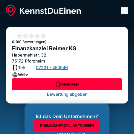
Men
Finanzkanzlei Reimer KG
ANRUFEN
Sterne
0,0
(0 Bewertungen)
Bewertung abgeben
Finanzkanzlei Reimer KG
Habermehlstr. 32
75172
Pforzheim
Tel:
07231 - 450546
Web:
ANRUFEN
Bewertung abgeben
Ist das Dein Unternehmen?
PREMIUM-PROFIL AKTIVIEREN