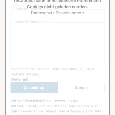
reCaptcha kann ohne aktivierte Präferenzen
Cookies nicht geladen werden.
Titel der Bewertung
Datenschutz Einstellungen »
Deine Erfahrungen *
Noch mind. 50 Zeichen.
Bitte beachten Sie unsere
Verhaltensregeln
.
Google Recaptcha
Weiter mit
Gasteintrag
Google
Anmeldung
Wir veröffentlichen Deine Bewertung per
Aktivierungslink, den wir Dir per E-Mail senden. Nur
dafür benötigen wir Deine E-Mail-Adresse. Deine Daten