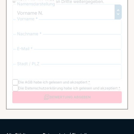
werden von uns nicht an Dritte weitergegeben.
Namensdarstellung
Vorname *
Nachname *
E-Mail *
Stadt / PLZ
Die
AGB
habe ich gelesen und akzeptiert
*
Die
Datenschutzerklärung
habe ich gelesen und akzeptiert
*
BEWERTUNG ABGEBEN