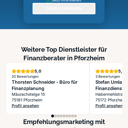
Jetzt informieren!
DATEN KORRIGIEREN
Weitere Top Dienstleister für
Finanzberater in Pforzheim
Sterne
S
5,0
5,0
20 Bewertungen
3 Bewertungen
Thorsten Schneider - Büro für
Stefan Umlauf
Finanzplanung
Finanzdienstl
Mäurachsteige 15
Habermehlstraße
75181 Pforzheim
75172 Pforzheim
Profil ansehen
Profil ansehen
: Thorsten Schneider - Büro für Finanzplanung
: Stefan Umlauf 
Empfehlungsmarketing mit