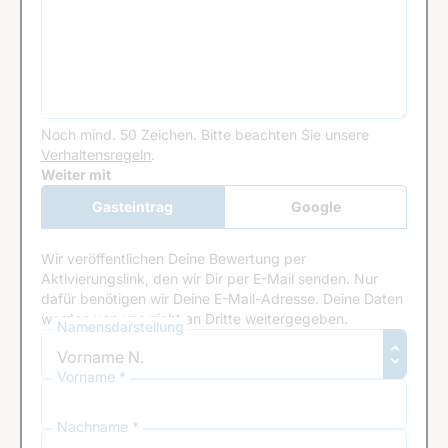
Noch mind. 50 Zeichen.
Bitte beachten Sie unsere
Verhaltensregeln
.
Google Recaptcha
Weiter mit
Gasteintrag
Google
Anmeldung
Wir veröffentlichen Deine Bewertung per
Aktivierungslink, den wir Dir per E-Mail senden. Nur
dafür benötigen wir Deine E-Mail-Adresse. Deine Daten
werden von uns nicht an Dritte weitergegeben.
Namensdarstellung
Vorname *
Nachname *