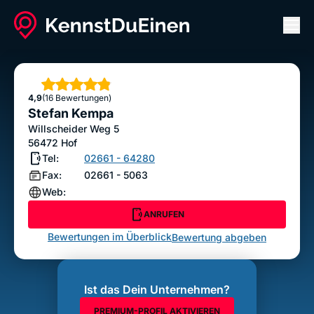
Men
Stefan Kempa
ANRUFEN
Sterne
4,9
(16 Bewertungen)
Bewertung abgeben
Stefan Kempa
Willscheider Weg 5
56472
Hof
Tel:
02661 - 64280
Fax:
02661 - 5063
Web:
ANRUFEN
Bewertungen im Überblick
Bewertung abgeben
Ist das Dein Unternehmen?
PREMIUM-PROFIL AKTIVIEREN