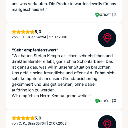
uns was verkaufen. Die Produkte wurden jeweils für uns
maßgeschneidert.”
GEPRÜFT
Sterne
5,0
von
J. T., Trier 54294
|
27.07.2008
“Sehr empfehlenswert”
“Wir haben Stefan Kempa als einen sehr ehrlichen und
direkten Berater erlebt, ganz ohne Schönfärberei. Das
ist genau das, was wir in unserer Situation brauchten.
Uns gefällt seine freundliche und offene Art. Er hat sich
sehr kompetent um unsere Grundabsicherung
gekümmert und uns gut beraten, ohne dabei
aufdringlich zu werden.
Wir empfehlen Herrn Kempa gerne weiter.”
GEPRÜFT
Sterne
5,0
von
C. K., Sinn 35764
|
21.07.2008