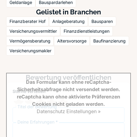
Geldanlage
Bauspardarlehen
Gelistet in Branchen
Finanzberater Hof
Anlageberatung
Bausparen
Versicherungsvermittler
Finanzdienstleistungen
Vermögensberatung
Altersvorsorge
Baufinanzierung
Versicherungsmakler
Bewertung veröffentlichen
Das Formular kann ohne reCaptcha-
Sicherheitsabfrage nicht versendet werden.
Sterne verteilen *
reCaptcha kann ohne aktivierte Präferenzen
Cookies nicht geladen werden.
Titel der Bewertung
Datenschutz Einstellungen »
Deine Erfahrungen *