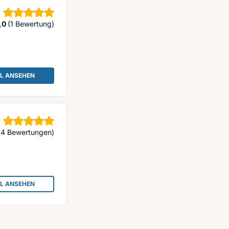
Sterne
,0
(1 Bewertung)
IL ANSEHEN
: PREMIO REIFEN+AUTOSERVICE - ALL-4-ACTION GMBH
Sterne
(4 Bewertungen)
IL ANSEHEN
: ALL-4-ACTION GMBH