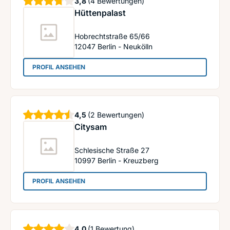
Sterne
3,8
(4 Bewertungen)
Hüttenpalast
Hobrechtstraße 65/66
12047
Berlin - Neukölln
: Hüttenpalast
PROFIL ANSEHEN
Sterne
4,5
(2 Bewertungen)
Citysam
Schlesische Straße 27
10997
Berlin - Kreuzberg
: Citysam
PROFIL ANSEHEN
Sterne
4,0
(1 Bewertung)