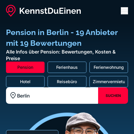
Men
Pension in Berlin - 19 Anbieter
mit 19 Bewertungen
Alle Infos über Pension: Bewertungen, Kosten &
Preise
Pension
Ferienhaus
Ferienwohnung
Hotel
Reisebüro
Zimmervermietung
SUCHEN
Standort z.B. Frankfurt am Main