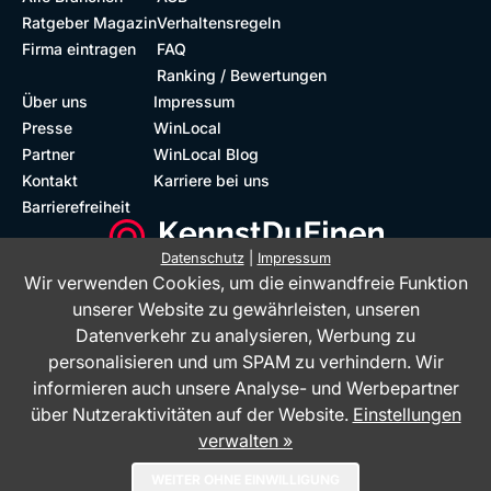
Ratgeber Magazin
Verhaltensregeln
Firma eintragen
FAQ
Ranking / Bewertungen
Über uns
Impressum
Presse
WinLocal
Partner
WinLocal Blog
Kontakt
Karriere bei uns
Barrierefreiheit
Datenschutz
|
Impressum
Wir verwenden Cookies, um die einwandfreie Funktion
Barrierefreie Website
Geprüfte Bewertungen
unserer Website zu gewährleisten, unseren
Datenverkehr zu analysieren, Werbung zu
personalisieren und um SPAM zu verhindern. Wir
informieren auch unsere Analyse- und Werbepartner
über Nutzeraktivitäten auf der Website.
Einstellungen
verwalten »
Das Bewertungsportal KennstDuEinen.de ist ein Service der WinLocal
WEITER OHNE EINWILLIGUNG