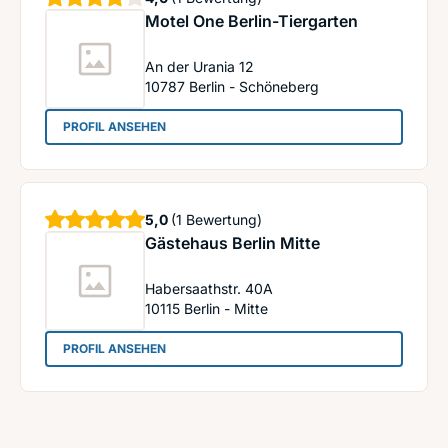
Motel One Berlin-Tiergarten
An der Urania 12
10787
Berlin - Schöneberg
: Motel One Berlin-Tiergarten
PROFIL ANSEHEN
Sterne
5,0
(1 Bewertung)
Gästehaus Berlin Mitte
Habersaathstr. 40A
10115
Berlin - Mitte
: Gästehaus Berlin Mitte
PROFIL ANSEHEN