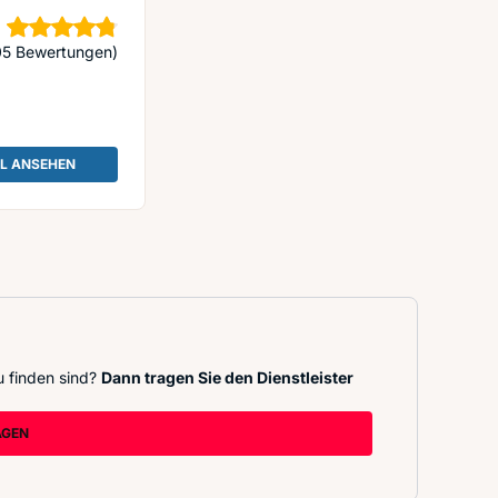
erne
05 Bewertungen)
IL ANSEHEN
: ISOTEC-FACHBETRIEB ABDICHTUNGSTECHNIK KLEIN GMBH - MEERBU
u finden sind?
Dann tragen Sie den Dienstleister
AGEN