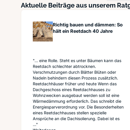
Aktuelle Beiträge aus unserem Rat
Richtig bauen und dämmen: So
hält ein Reetdach 40 Jahre
"... eine Rolle. Steht es unter Bäumen kann das
Reetdach schlechter abtrocknen.
Verschmutzungen durch Blätter Blüten oder
Nadeln behindern diesen Prozess zusätzlich.
Reetdachhäuser früher und heute Wenn das
Dachgeschoss eines Reetdachhauses zu
Wohnzwecken ausgebaut werden soll ist eine
Wärmedämmung erforderlich. Das schreibt die
Energiesparverordnung vor. Die Besonderheiten
eines Reetdachhauses stellen spezielle
Ansprüche an die Dachisolierung. Dabei ist es
..."
: Richtig bauen und dämmen: So hält 