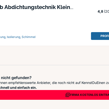
b Abdichtungstechnik Klein
St
4,8
(2
h
PROF
ung, Isolierung, Schimmel
 nicht gefunden?
nnen empfehlenswerte Anbieter, die noch nicht auf KennstDuEinen z
chnell und einfach ein.
FIRMA KOSTENLOS EINTR