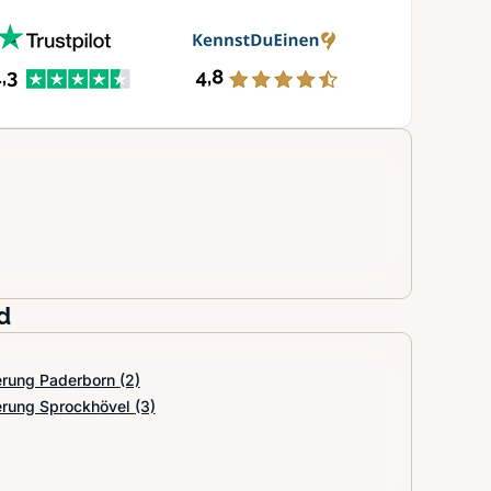
d
ierung Paderborn
(2)
ierung Sprockhövel
(3)