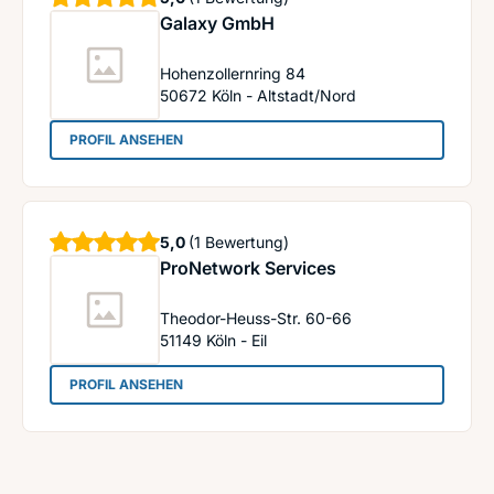
Galaxy GmbH
Hohenzollernring 84
50672
Köln - Altstadt/Nord
: Galaxy GmbH
PROFIL ANSEHEN
Sterne
5,0
(1 Bewertung)
ProNetwork Services
Theodor-Heuss-Str. 60-66
51149
Köln - Eil
: ProNetwork Services
PROFIL ANSEHEN