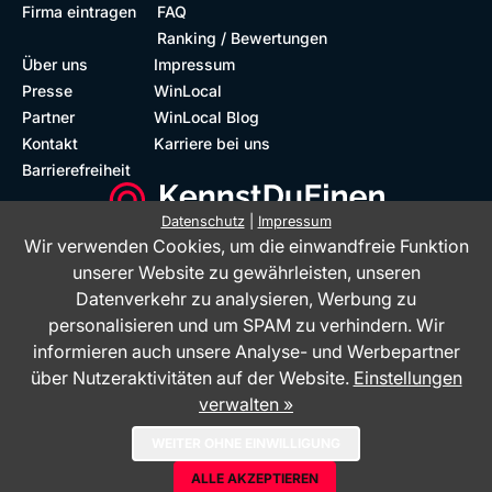
Firma eintragen
FAQ
Ranking / Bewertungen
Über uns
Impressum
Presse
WinLocal
Partner
WinLocal Blog
Kontakt
Karriere bei uns
Barrierefreiheit
Datenschutz
|
Impressum
Wir verwenden Cookies, um die einwandfreie Funktion
Barrierefreie Website
Geprüfte Bewertungen
unserer Website zu gewährleisten, unseren
Datenverkehr zu analysieren, Werbung zu
personalisieren und um SPAM zu verhindern. Wir
informieren auch unsere Analyse- und Werbepartner
über Nutzeraktivitäten auf der Website.
Einstellungen
verwalten »
Das Bewertungsportal KennstDuEinen.de ist ein Service der WinLocal
WEITER OHNE EINWILLIGUNG
GmbH - © 2026
ALLE AKZEPTIEREN