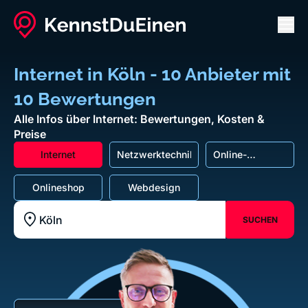
Men
Internet in Köln - 10 Anbieter mit
10 Bewertungen
Alle Infos über Internet: Bewertungen, Kosten &
Preise
Internet
Netzwerktechnik
Online-
Marketing
Onlineshop
Webdesign
SUCHEN
Standort z.B. Frankfurt am Main