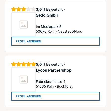
Sterne
3,0
(1 Bewertung)
Sedo GmbH
Im Mediapark 6
50670
Köln - Neustadt/Nord
: Sedo GmbH
PROFIL ANSEHEN
Sterne
5,0
(1 Bewertung)
Lycos Partnershop
Fabriciusstrasse 4
51065
Köln - Buchforst
: Lycos Partnershop
PROFIL ANSEHEN