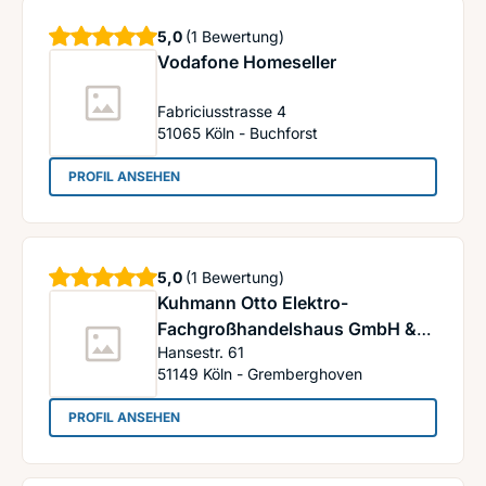
Sterne
5,0
(1 Bewertung)
Vodafone Homeseller
Fabriciusstrasse 4
51065
Köln - Buchforst
: Vodafone Homeseller
PROFIL ANSEHEN
Sterne
5,0
(1 Bewertung)
Kuhmann Otto Elektro-
Fachgroßhandelshaus GmbH &
Hansestr. 61
Co. KG
51149
Köln - Gremberghoven
: Kuhmann Otto Elektro-Fachgroßhandelshaus 
PROFIL ANSEHEN