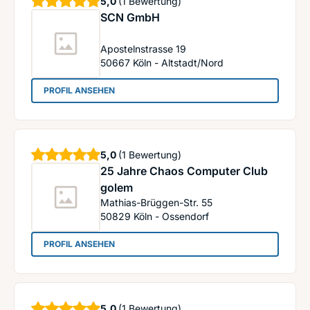
Sterne
5,0
(1 Bewertung)
SCN GmbH
Apostelnstrasse 19
50667
Köln - Altstadt/Nord
: SCN GmbH
PROFIL ANSEHEN
Sterne
5,0
(1 Bewertung)
25 Jahre Chaos Computer Club
golem
Mathias-Brüggen-Str. 55
50829
Köln - Ossendorf
: 25 Jahre Chaos Computer Club golem
PROFIL ANSEHEN
Sterne
5,0
(1 Bewertung)