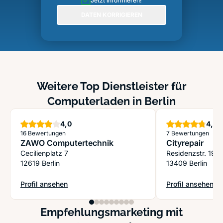
Jetzt informieren!
DATEN KORRIGIEREN
Weitere Top Dienstleister für
Computerladen in Berlin
Sterne
S
4,0
4,8
16 Bewertungen
7 Bewertungen
ZAWO Computertechnik
Cityrepair
Cecilienplatz 7
Residenzstr. 19
12619 Berlin
13409 Berlin
Profil ansehen
Profil ansehen
: ZAWO Computertechnik
: Cityrepair
Empfehlungsmarketing mit