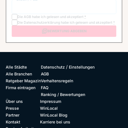
Die
AGB
habe ich gelesen und akzeptiert
*
Die
Datenschutzerklärung
habe ich gelesen und akzeptiert
*
BEWERTUNG ABGEBEN
/
Alle Städte
Datenschutz
Einstellungen
Alle Branchen
AGB
Ratgeber Magazin
Verhaltensregeln
Firma eintragen
FAQ
Ranking / Bewertungen
Über uns
Impressum
Presse
WinLocal
Partner
WinLocal Blog
Kontakt
Karriere bei uns