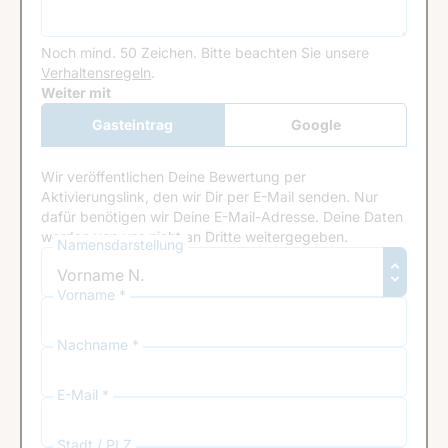
Noch mind. 50 Zeichen.
Bitte beachten Sie unsere
Verhaltensregeln
.
Google Recaptcha
Weiter mit
Gasteintrag
Google
Anmeldung
Wir veröffentlichen Deine Bewertung per
Aktivierungslink, den wir Dir per E-Mail senden. Nur
dafür benötigen wir Deine E-Mail-Adresse. Deine Daten
werden von uns nicht an Dritte weitergegeben.
Namensdarstellung
Vorname *
Nachname *
E-Mail *
Stadt / PLZ