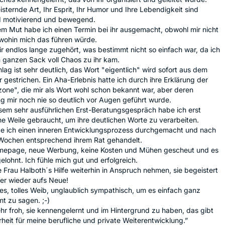
isternde Art, Ihr Esprit, Ihr Humor und Ihre Lebendigkeit sind
nd motivierend und bewegend.
em Mut habe ich einen Termin bei ihr ausgemacht, obwohl mir nicht
 wohin mich das führen würde.
ir endlos lange zugehört, was bestimmt nicht so einfach war, da ich
 ganzen Sack voll Chaos zu ihr kam.
hlag ist sehr deutlich, das Wort "eigentlich" wird sofort aus dem
 gestrichen. Ein Aha-Erlebnis hatte ich durch ihre Erklärung der
one", die mir als Wort wohl schon bekannt war, aber deren
 mir noch nie so deutlich vor Augen geführt wurde.
sem sehr ausführlichen Erst-Beratungsgespräch habe ich erst
ne Weile gebraucht, um ihre deutlichen Worte zu verarbeiten.
e ich einen inneren Entwicklungsprozess durchgemacht und nach
 Wochen entsprechend ihrem Rat gehandelt.
epage, neue Werbung, keine Kosten und Mühen gescheut und es
gelohnt. Ich fühle mich gut und erfolgreich.
 Frau Halboth´s Hilfe weiterhin in Anspruch nehmen, sie begeistert
er wieder aufs Neue!
es, tolles Weib, unglaublich sympathisch, um es einfach ganz
t zu sagen. ;-)
ehr froh, sie kennengelernt und im Hintergrund zu haben, das gibt
rheit für meine berufliche und private Weiterentwicklung.”