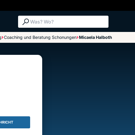
Suche: Was? Wo?
g
Coaching und Beratung Schonungen
Micaela Halboth
Bewertungen im Überblick
Bewertung abgeben
HRICHT