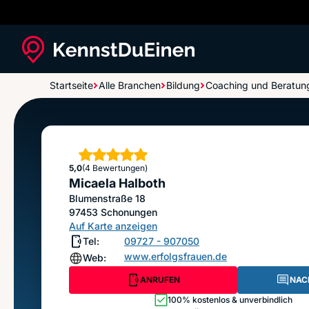
Startseite
Alle Branchen
Bildung
Coaching und Beratun
Micaela Halboth
Sterne
5,0
(4 Bewertungen)
Micaela Halboth
Blumenstraße 18
97453
Schonungen
Auf Karte anzeigen
Tel:
09727 - 907050
www.erfolgsfrauen.de
Web:
ANRUFEN
NAC
100% kostenlos & unverbindlich