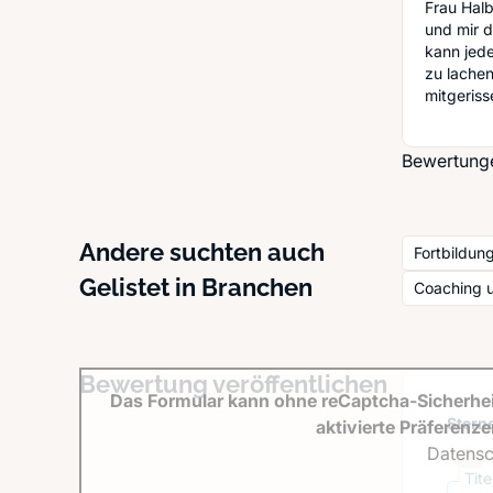
Frau Halb
und mir d
kann jed
zu lachen
mitgeriss
Bewertunge
Andere suchten auch
Fortbildun
Gelistet in Branchen
Coaching 
Bewertung veröffentlichen
Das Formular kann ohne reCaptcha-Sicherhei
Sterne
aktivierte Präferenz
Datensc
Tit