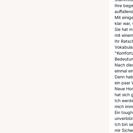
Ihre bege
auffalle
Mit einig
klar war,
Sie hat m
mit einem
Ihr Ratsc
Vokabular
"Komfortz
Bedeutung
Nach die
einmal ei
Dann hab
ein paar
Neue Hom
hat sich 
Ich werde
mich imm
Ein tough
unverblüm
Ich bin s
mir Siche