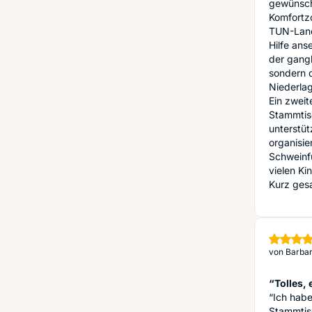
gewünscht
Komfortzo
TUN-Land
Hilfe ans
der gangb
sondern 
Niederla
Ein zweit
Stammtisc
unterstüt
organisie
Schweinfu
vielen Ki
Kurz gesa
von
Barbar
“Tolles,
“Ich hab
Stammtisc