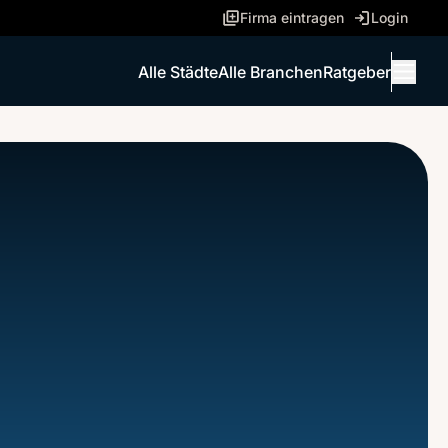
Firma eintragen
Login
Alle Städte
Alle Branchen
Ratgeber
Menü 
ANRUFEN
NACHRICHT