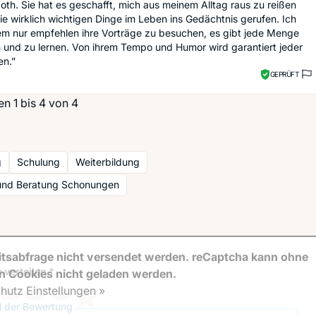
oth. Sie hat es geschafft, mich aus meinem Alltag raus zu reißen
ie wirklich wichtigen Dinge im Leben ins Gedächtnis gerufen. Ich
em nur empfehlen ihre Vorträge zu besuchen, es gibt jede Menge
 und zu lernen. Von ihrem Tempo und Humor wird garantiert jeder
en.”
GEPRÜFT
n 1 bis 4 von 4
g
Schulung
Weiterbildung
und Beratung Schonungen
tsabfrage nicht versendet werden. reCaptcha kann ohne
 verteilen *
en Cookies nicht geladen werden.
hutz Einstellungen »
el der Bewertung