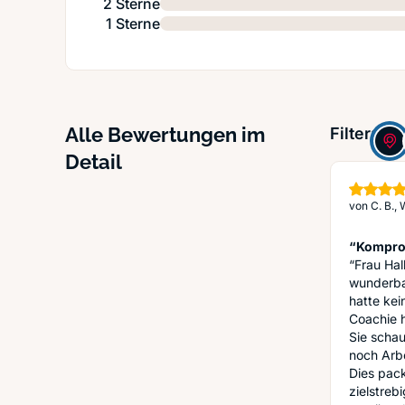
2 Sterne
1 Sterne
Alle Bewertungen im
Filter:
Detail
von
C. B.,
“Komprom
“Frau Hal
wunderbar
hatte kei
Coachie hi
Sie schau
noch Arbe
Dies pack
zielstrebi