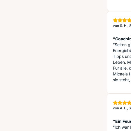
von
S. H.,
“Coachi
“Selten g
Energiebü
Tipps und
Leben. Mi
Für alle,
Micaela H
sie steht
von
A. L.,
“Ein Feu
“Ich war 