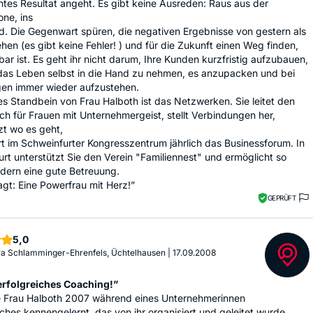
es Resultat angeht. Es gibt keine Ausreden: Raus aus der
ne, ins
. Die Gegenwart spüren, die negativen Ergebnisse von gestern als
ehen (es gibt keine Fehler! ) und für die Zukunft einen Weg finden,
ar ist. Es geht ihr nicht darum, Ihre Kunden kurzfristig aufzubauen,
das Leben selbst in die Hand zu nehmen, es anzupacken und bei
gen immer wieder aufzustehen.
es Standbein von Frau Halboth ist das Netzwerken. Sie leitet den
h für Frauen mit Unternehmergeist, stellt Verbindungen her,
zt wo es geht,
rt im Schweinfurter Kongresszentrum jährlich das Businessforum. In
rt unterstützt Sie den Verein "Familiennest" und ermöglicht so
ndern eine gute Betreuung.
gt: Eine Powerfrau mit Herz!”
GEPRÜFT
Sterne
5,0
a Schlamminger-Ehrenfels, Üchtelhausen
|
17.09.2008
 erfolgreiches Coaching!”
e Frau Halboth 2007 während eines Unternehmerinnen
hes kennengelernt, das von ihr organisiert und geleitet wurde.