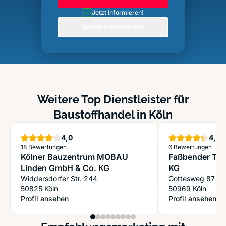
Jetzt informieren!
DATEN KORRIGIEREN
Weitere Top Dienstleister für
Baustoffhandel in Köln
Sterne
S
4,0
4,3
18 Bewertungen
6 Bewertungen
Kölner Bauzentrum MOBAU
Faßbender Te
Linden GmbH & Co. KG
KG
Widdersdorfer Str. 244
Gottesweg 87
50825 Köln
50969 Köln
Profil ansehen
Profil ansehen
: Kölner Bauzentrum MOBAU Linden GmbH & Co. KG
: Faßbender Ten