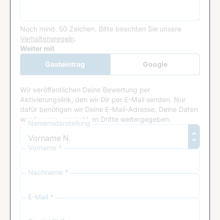
Noch mind. 50 Zeichen.
Bitte beachten Sie unsere
Verhaltensregeln
.
Google Recaptcha
Weiter mit
Gasteintrag
Google
Anmeldung
Wir veröffentlichen Deine Bewertung per
Aktivierungslink, den wir Dir per E-Mail senden. Nur
dafür benötigen wir Deine E-Mail-Adresse. Deine Daten
werden von uns nicht an Dritte weitergegeben.
Namensdarstellung
Vorname *
Nachname *
E-Mail *