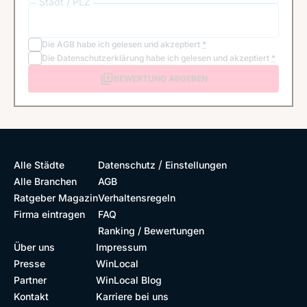
Stadt / PLZ
Die
AGB
habe ich gelesen und akzeptiert
*
Die
Datenschutzerklärung
habe ich gelesen und akzeptiert
*
BEWERTUNG ABGEBEN
/
Alle Städte
Datenschutz
Einstellungen
Alle Branchen
AGB
Ratgeber Magazin
Verhaltensregeln
Firma eintragen
FAQ
Ranking / Bewertungen
Über uns
Impressum
Presse
WinLocal
Partner
WinLocal Blog
Kontakt
Karriere bei uns