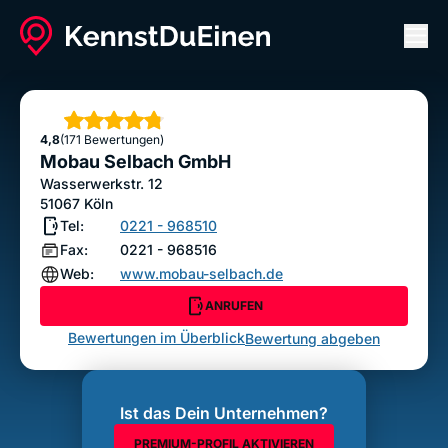
Men
Mobau Selbach GmbH
ANRUFEN
Sterne
4,8
(171 Bewertungen)
Bewertung abgeben
Mobau Selbach GmbH
Wasserwerkstr. 12
51067
Köln
Tel:
0221 - 968510
Fax:
0221 - 968516
Web:
www.mobau-selbach.de
ANRUFEN
Bewertungen im Überblick
Bewertung abgeben
Ist das Dein Unternehmen?
PREMIUM-PROFIL AKTIVIEREN