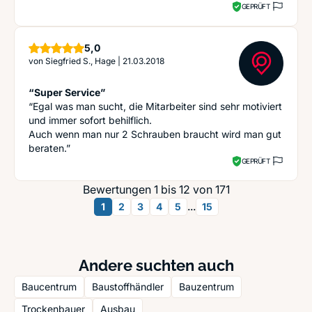
GEPRÜFT
Sterne
5,0
von
Siegfried S., Hage
|
21.03.2018
“Super Service”
“Egal was man sucht, die Mitarbeiter sind sehr motiviert
und immer sofort behilflich.
Auch wenn man nur 2 Schrauben braucht wird man gut
beraten.”
GEPRÜFT
Bewertungen 1 bis 12 von 171
...
1
2
3
4
5
15
Andere suchten auch
Baucentrum
Baustoffhändler
Bauzentrum
Trockenbauer
Ausbau