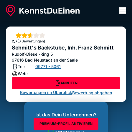
Men
Schmitt's Backstube, Inh. Franz Schmitt
ANRUFEN
Sterne
2,7
(6 Bewertungen)
Bewertung abgeben
Schmitt's Backstube, Inh. Franz Schmitt
Rudolf-Diesel-Ring 5
97616
Bad Neustadt an der Saale
Tel:
09771 - 5061
Web:
ANRUFEN
Bewertungen im Überblick
Bewertung abgeben
Ist das Dein Unternehmen?
PREMIUM-PROFIL AKTIVIEREN