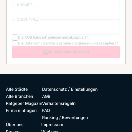
E-Mail *
Stadt / PLZ
Die
AGB
habe ich gelesen und akzeptiert
*
Die
Datenschutzerklärung
habe ich gelesen und akzeptiert
*
BEWERTUNG ABGEBEN
/
Alle Städte
Datenschutz
Einstellungen
Alle Branchen
AGB
Ratgeber Magazin
Verhaltensregeln
Firma eintragen
FAQ
Ranking / Bewertungen
Über uns
Impressum
Presse
WinLocal