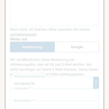
Noch mind. 50 Zeichen.
Bitte beachten Sie unsere
Verhaltensregeln
.
Google Recaptcha
Weiter mit
Gasteintrag
Google
Anmeldung
Wir veröffentlichen Deine Bewertung per
Aktivierungslink, den wir Dir per E-Mail senden. Nur
dafür benötigen wir Deine E-Mail-Adresse. Deine Daten
werden von uns nicht an Dritte weitergegeben.
Namensdarstellung
Vorname *
Nachname *