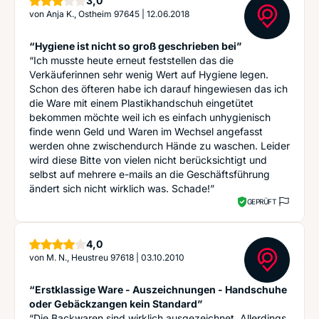
3,0
von
Anja K., Ostheim 97645
|
12.06.2018
“Hygiene ist nicht so groß geschrieben bei”
“Ich musste heute erneut feststellen das die
Verkäuferinnen sehr wenig Wert auf Hygiene legen.
Schon des öfteren habe ich darauf hingewiesen das ich
die Ware mit einem Plastikhandschuh eingetütet
bekommen möchte weil ich es einfach unhygienisch
finde wenn Geld und Waren im Wechsel angefasst
werden ohne zwischendurch Hände zu waschen. Leider
wird diese Bitte von vielen nicht berücksichtigt und
selbst auf mehrere e-mails an die Geschäftsführung
ändert sich nicht wirklich was. Schade!”
GEPRÜFT
Sterne
4,0
von
M. N., Heustreu 97618
|
03.10.2010
“Erstklassige Ware - Auszeichnungen - Handschuhe
oder Gebäckzangen kein Standard”
“Die Backwaren sind wirklich ausgezeichnet. Allerdings