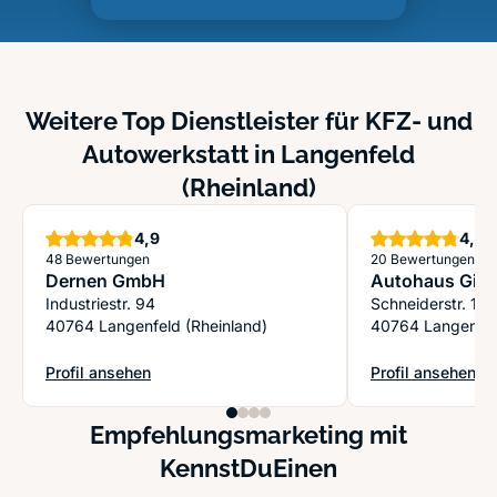
Weitere Top Dienstleister für KFZ- und
Autowerkstatt in Langenfeld
(Rheinland)
Sterne
S
4,9
4,8
48 Bewertungen
20 Bewertungen
Dernen GmbH
Autohaus Gie
Industriestr. 94
Schneiderstr. 16
40764 Langenfeld (Rheinland)
40764 Langenfel
Profil ansehen
Profil ansehen
: Dernen GmbH
: Autohaus Gier
Empfehlungsmarketing mit
KennstDuEinen