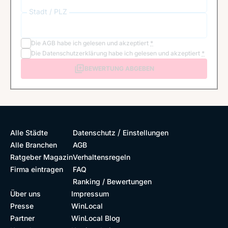
Stadt / PLZ
Die
AGB
habe ich gelesen und akzeptiert
*
Die
Datenschutzerklärung
habe ich gelesen und akzeptiert
*
BEWERTUNG ABGEBEN
/
Alle Städte
Datenschutz
Einstellungen
Alle Branchen
AGB
Ratgeber Magazin
Verhaltensregeln
Firma eintragen
FAQ
Ranking / Bewertungen
Über uns
Impressum
Presse
WinLocal
Partner
WinLocal Blog