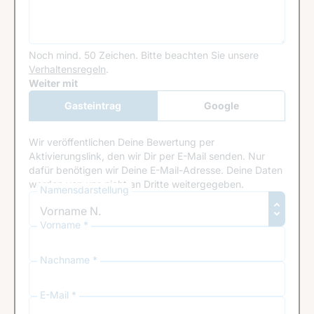
Noch mind. 50 Zeichen.
Bitte beachten Sie unsere
Verhaltensregeln
.
Google Recaptcha
Weiter mit
Gasteintrag
Google
Anmeldung
Wir veröffentlichen Deine Bewertung per
Aktivierungslink, den wir Dir per E-Mail senden. Nur
dafür benötigen wir Deine E-Mail-Adresse. Deine Daten
werden von uns nicht an Dritte weitergegeben.
Namensdarstellung
Vorname *
Nachname *
E-Mail *