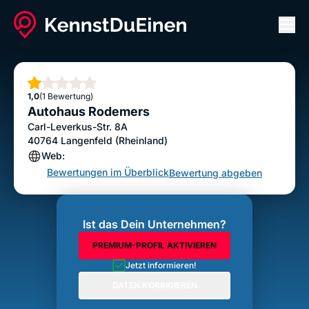
Men
Autohaus Rodemers
Bewertung abgeben
Stern
1,0
(1 Bewertung)
Autohaus Rodemers
Carl-Leverkus-Str. 8A
40764
Langenfeld (Rheinland)
Web:
Bewertungen im Überblick
Bewertung abgeben
Ist das Dein Unternehmen?
PREMIUM-PROFIL AKTIVIEREN
Jetzt informieren!
DATEN KORRIGIEREN