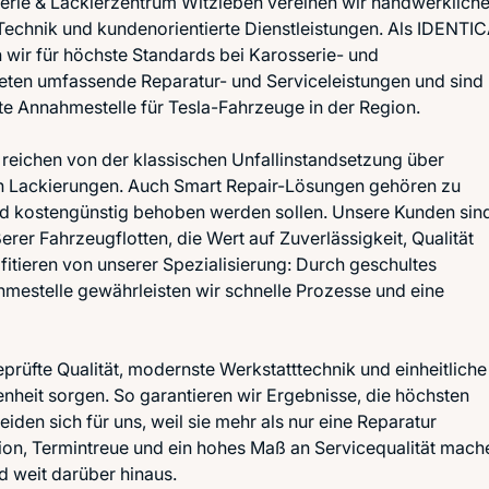
erie & Lackierzentrum Witzleben vereinen wir handwerklich
echnik und kundenorientierte Dienstleistungen. Als IDENTIC
 wir für höchste Standards bei Karosserie- und
ieten umfassende Reparatur- und Serviceleistungen und sind
erte Annahmestelle für Tesla-Fahrzeuge in der Region.
reichen von der klassischen Unfallinstandsetzung über
en Lackierungen. Auch Smart Repair-Lösungen gehören zu
d kostengünstig behoben werden sollen. Unsere Kunden sin
er Fahrzeugflotten, die Wert auf Zuverlässigkeit, Qualität
fitieren von unserer Spezialisierung: Durch geschultes
hmestelle gewährleisten wir schnelle Prozesse und eine
prüfte Qualität, modernste Werkstatttechnik und einheitliche
nheit sorgen. So garantieren wir Ergebnisse, die höchsten
den sich für uns, weil sie mehr als nur eine Reparatur
ion, Termintreue und ein hohes Maß an Servicequalität mach
d weit darüber hinaus.