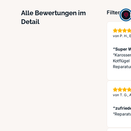
Alle Bewertungen im
Filter:
Detail
von
P. H.,
“Super W
“Karosser
Kotflügel
Reparatu
von
T. G.,
“zufried
“Reparat