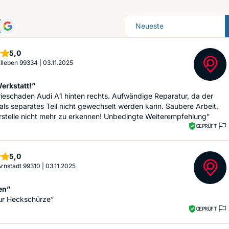
Sortierung
Sterne
5,0
 Elleben 99334
|
03.11.2025
erkstatt!”
ieschaden Audi A1 hinten rechts. Aufwändige Reparatur, da der
 als separates Teil nicht gewechselt werden kann. Saubere Arbeit,
rstelle nicht mehr zu erkennen! Unbedingte Weiterempfehlung”
GEPRÜFT
Sterne
5,0
 Arnstadt 99310
|
03.11.2025
en”
ur Heckschürze”
GEPRÜFT