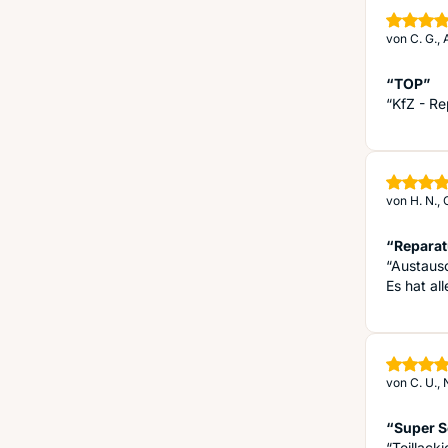
von
C. G.,
“TOP”
“KfZ - Re
von
H. N.,
“Reparat
“Austaus
Es hat al
von
C. U.
“Super S
“Teillack