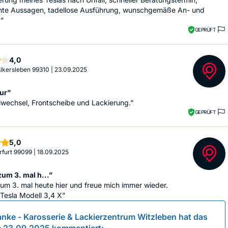
te Aussagen, tadellose Ausführung, wunschgemäße An- und
”
GEPRÜFT
Sterne
4,0
 Alkersleben 99310
|
23.09.2025
ur”
lwechsel, Frontscheibe und Lackierung.”
GEPRÜFT
Sterne
5,0
Erfurt 99099
|
18.09.2025
zum 3. mal h...”
zum 3. mal heute hier und freue mich immer wieder.
 Tesla Modell 3,4 X”
anke - Karosserie & Lackierzentrum Witzleben
hat das