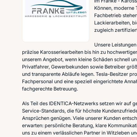
Im Franke - Kaross
Können, moderne T
Fachbetrieb stehen
Lackierarbeiten, b
zugleich zertifizi
Unsere Leistungen 
präzise Karosseriearbeiten bis hin zu hochwertig
unserem Angebot, wenn kleine Schäden schnell un
Privatfahrer, Gewerbekunden sowie Betreiber größer
und transparente Abläufe legen. Tesla-Besitzer pro
Fachpersonal und eine speziell eingerichtete Anna
fachgerechte Betreuung.
Als Teil des IDENTICA-Netzwerks setzen wir auf ge
Service-Standards, die für höchste Kundenzufriede
Ansprüchen genügen. Viele unserer Kunden entschei
erwarten: persönliche Beratung, klare Kommunikat
uns zu einem verlässlichen Partner in Witzleben un