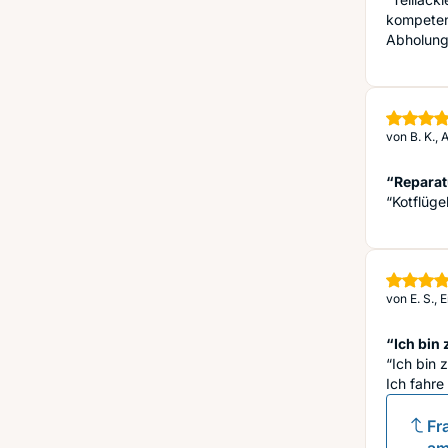
kompeten
Abholung
von
B. K.,
“Reparat
“Kotflüge
von
E. S., 
“Ich bin 
“Ich bin 
Ich fahre
Fr