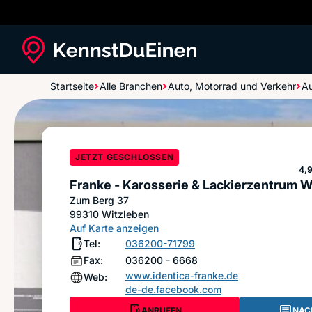
Startseite
Alle Branchen
Auto, Motorrad und Verkehr
Au
Franke - Karosserie & Lackierzentrum Witzleben
JETZT GESCHLOSSEN
St
4,
Franke - Karosserie & Lackierzentrum W
Zum Berg 37
99310
Witzleben
Auf Karte anzeigen
Tel:
036200-71799
Fax:
036200 - 6668
www.identica-franke.de
Web:
de-de.facebook.com
ANRUFEN
NAC