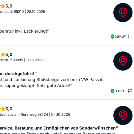
Sterne
5,0
 Arnstadt 99310
|
28.10.2025
paratur inkl. Lackierung!”
GEPRÜFT
Sterne
5,0
 Ohrdruf 99885
|
17.10.2025
ur durchgeführt!”
ch und Lackierung Stoßstange vorn beim VW Passat.
les super geklappt. Sehr gute Arbeit!”
GEPRÜFT
Sterne
5,0
, Neuhaus am Rennweg 98724
|
04.10.2025
ervice, Beratung und Ermöglichen von Sonderwünschen”
ierung meines Teslas nach Unfall, schneller Beratungstermin,