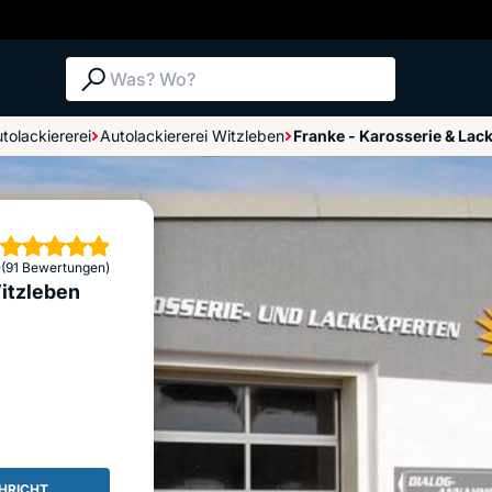
Suche: Was? Wo?
tolackiererei
Autolackiererei Witzleben
Franke - Karosserie & Lack
Bewertungen im Überblick
Bewertung abgeben
erne
9
(91 Bewertungen)
itzleben
HRICHT