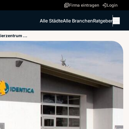
Firma eintragen
Login
Alle Städte
Alle Branchen
Ratgeber
Menü 
ierzentrum ...
ANRUFEN
NACHRICHT