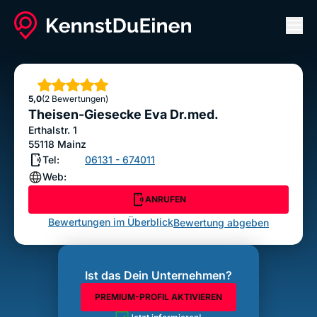
Men
Theisen-Giesecke Eva Dr.med.
ANRUFEN
Sterne
5,0
(2 Bewertungen)
Bewertung abgeben
Theisen-Giesecke Eva Dr.med.
Erthalstr. 1
55118
Mainz
Tel:
06131 - 674011
Web:
ANRUFEN
Bewertungen im Überblick
Bewertung abgeben
Ist das Dein Unternehmen?
PREMIUM-PROFIL AKTIVIEREN