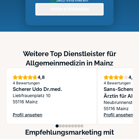
Jetzt informieren!
DATEN KORRIGIEREN
Weitere Top Dienstleister für
Allgemeinmedizin in Mainz
Sterne
S
4,8
4,0
4 Bewertungen
4 Bewertungen
Scherer Udo Dr.med.
Sans-Scherer 
Liebfrauenplatz 10
Ärztin für All
55116 Mainz
Neubrunnenstr. 
55116 Mainz
Profil ansehen
Profil ansehen
: Scherer Udo Dr.med.
: Sans-Scherer U
Empfehlungsmarketing mit