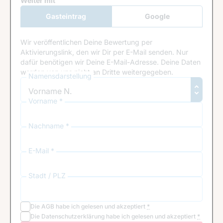
Google Recaptcha
Weiter mit
Gasteintrag
Google
Anmeldung
Wir veröffentlichen Deine Bewertung per
Aktivierungslink, den wir Dir per E-Mail senden. Nur
dafür benötigen wir Deine E-Mail-Adresse. Deine Daten
werden von uns nicht an Dritte weitergegeben.
Namensdarstellung
Vorname *
Nachname *
E-Mail *
Stadt / PLZ
Die
AGB
habe ich gelesen und akzeptiert
*
Die
Datenschutzerklärung
habe ich gelesen und akzeptiert
*