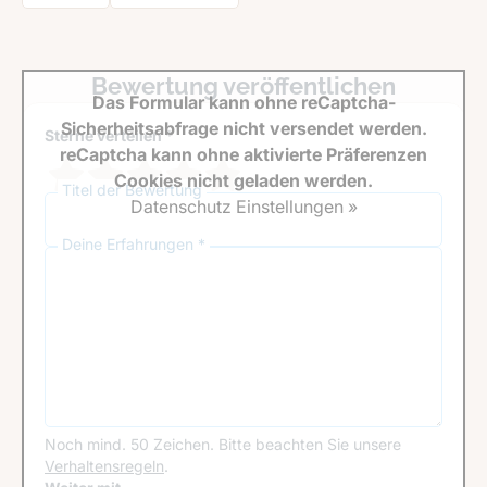
Bewertung veröffentlichen
Das Formular kann ohne reCaptcha-
Sicherheitsabfrage nicht versendet werden.
Sterne verteilen *
reCaptcha kann ohne aktivierte Präferenzen
Cookies nicht geladen werden.
Titel der Bewertung
Datenschutz Einstellungen »
Deine Erfahrungen *
Noch mind. 50 Zeichen.
Bitte beachten Sie unsere
Verhaltensregeln
.