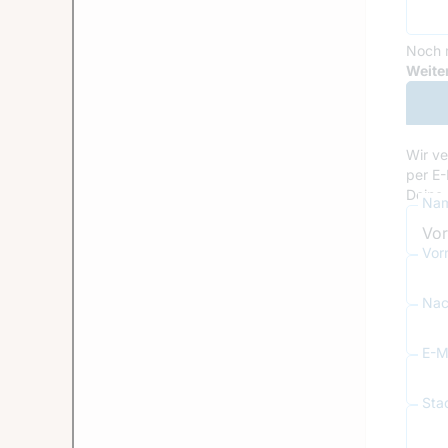
Noch 
Goog
Weiter
Wir ve
per E-
Deine 
Nam
Vor
Nac
E-Ma
Sta