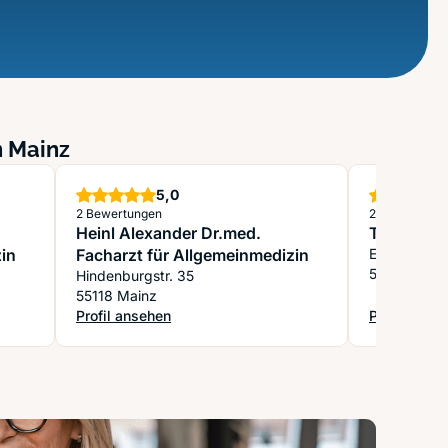
n Mainz
Sterne
5,0
2 Bewertungen
2 Bewertung
Heinl Alexander Dr.med.
Theisen-G
in
Facharzt für Allgemeinmedizin
Erthalstr. 1
55118 Main
Hindenburgstr. 35
55118 Mainz
Profil ansehen
Profil anse
rzt für Allgemeinmedizin
: Heinl Alexander Dr.med. Facharzt für Allgemeinmedizi
: Theisen-G