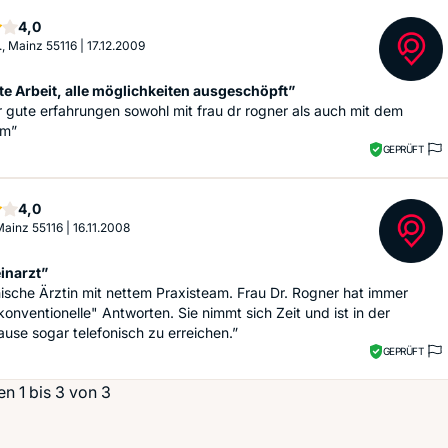
Sterne
4,0
., Mainz 55116
|
17.12.2009
te Arbeit, alle möglichkeiten ausgeschöpft”
 gute erfahrungen sowohl mit frau dr rogner als auch mit dem
em”
GEPRÜFT
Sterne
4,0
 Mainz 55116
|
16.11.2008
inarzt”
sche Ärztin mit nettem Praxisteam. Frau Dr. Rogner hat immer
onventionelle" Antworten. Sie nimmt sich Zeit und ist in der
use sogar telefonisch zu erreichen.”
GEPRÜFT
n 1 bis 3 von 3