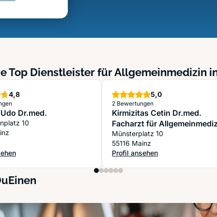
e Top Dienstleister für Allgemeinmedizin i
Sterne
Sterne
4,8
5,0
ngen
2 Bewertungen
 Udo Dr.med.
Kirmizitas Cetin Dr.med.
enplatz 10
Facharzt für Allgemeinmediz
inz
Münsterplatz 10
55116 Mainz
sehen
Profil ansehen
dizin
 Udo Dr.med.
: Kirmizitas Cetin Dr.med. Facha
DuEinen