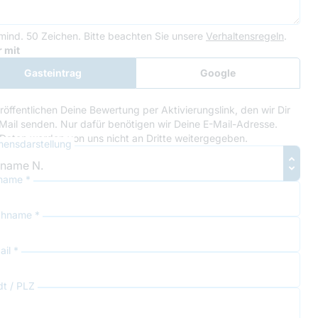
mind. 50 Zeichen.
Bitte beachten Sie unsere
Verhaltensregeln
.
le Recaptcha
 mit
Gasteintrag
Google
Anmeldung
röffentlichen Deine Bewertung per Aktivierungslink, den wir Dir
Mail senden. Nur dafür benötigen wir Deine E-Mail-Adresse.
Daten werden von uns nicht an Dritte weitergegeben.
ensdarstellung
name *
hname *
il *
dt / PLZ