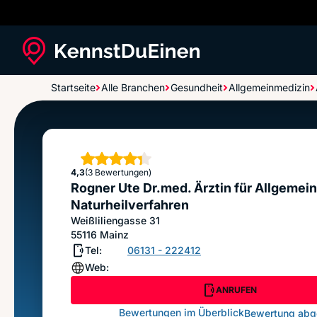
Startseite
Alle Branchen
Gesundheit
Allgemeinmedizin
Rogner Ute Dr.med. Ärztin für Allgemeinmedizin
Naturheilverfahren
Sterne
4,3
(3 Bewertungen)
Rogner Ute Dr.med. Ärztin für Allgemei
Naturheilverfahren
Weißliliengasse 31
55116
Mainz
Tel:
06131 - 222412
Web:
ANRUFEN
Bewertungen im Überblick
Bewertung ab