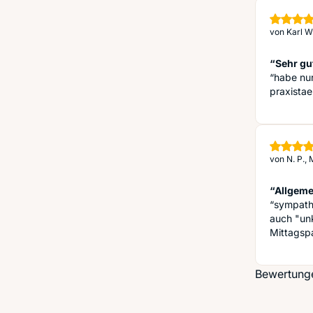
von
Karl W
“Sehr gu
“habe nur
praxista
von
N. P.,
“Allgeme
“sympathi
auch "unk
Mittagspa
Bewertunge