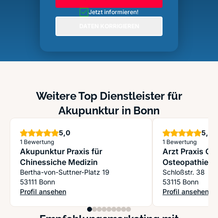
Jetzt informieren!
DATEN KORRIGIEREN
Weitere Top Dienstleister für
Akupunktur in Bonn
Sterne
S
5,0
5,0
1 Bewertung
1 Bewertung
Akupunktur Praxis für
Arzt Praxis Ced
Chinessiche Medizin
Osteopathie, C
Bertha-von-Suttner-Platz 19
Therapie, Hyp
Schloßstr. 38
53111 Bonn
53115 Bonn
Profil ansehen
Profil ansehen
: Akupunktur Praxis für Chinessiche Medizin
: Arzt Praxis Ce