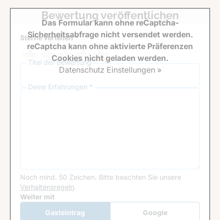
Bewertung veröffentlichen
Das Formular kann ohne reCaptcha-
Sicherheitsabfrage nicht versendet werden.
Sterne verteilen *
reCaptcha kann ohne aktivierte Präferenzen
Cookies nicht geladen werden.
Titel der Bewertung
Datenschutz Einstellungen »
Deine Erfahrungen *
Noch mind. 50 Zeichen.
Bitte beachten Sie unsere
Verhaltensregeln
.
Google Recaptcha
Weiter mit
Gasteintrag
Google