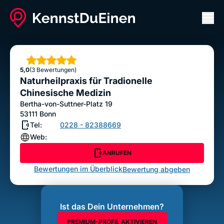
Men
Naturheilpraxis für Tradionelle Chinesische
Medizin
Sterne
5,0
(3 Bewertungen)
ANRUFEN
Naturheilpraxis für Tradionelle
Bewertung abgeben
Chinesische Medizin
Bertha-von-Suttner-Platz 19
53111
Bonn
Tel:
0228 - 82388669
Web:
ANRUFEN
Bewertungen im Überblick
Bewertung abgeben
Ist das Dein Unternehmen?
PREMIUM-PROFIL AKTIVIEREN