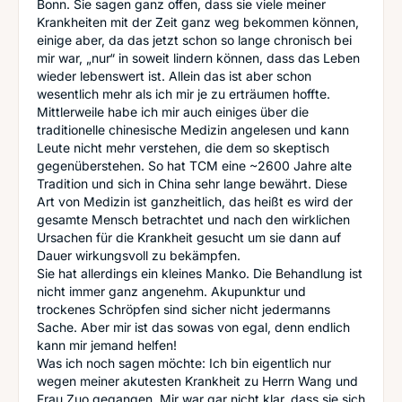
Bonn. Sie sagen ganz offen, dass sie viele meiner
Krankheiten mit der Zeit ganz weg bekommen können,
einige aber, da das jetzt schon so lange chronisch bei
mir war, „nur“ in soweit lindern können, dass das Leben
wieder lebenswert ist. Allein das ist aber schon
wesentlich mehr als ich mir je zu erträumen hoffte.
Mittlerweile habe ich mir auch einiges über die
traditionelle chinesische Medizin angelesen und kann
Leute nicht mehr verstehen, die dem so skeptisch
gegenüberstehen. So hat TCM eine ~2600 Jahre alte
Tradition und sich in China sehr lange bewährt. Diese
Art von Medizin ist ganzheitlich, das heißt es wird der
gesamte Mensch betrachtet und nach den wirklichen
Ursachen für die Krankheit gesucht um sie dann auf
Dauer wirkungsvoll zu bekämpfen.
Sie hat allerdings ein kleines Manko. Die Behandlung ist
nicht immer ganz angenehm. Akupunktur und
trockenes Schröpfen sind sicher nicht jedermanns
Sache. Aber mir ist das sowas von egal, denn endlich
kann mir jemand helfen!
Was ich noch sagen möchte: Ich bin eigentlich nur
wegen meiner akutesten Krankheit zu Herrn Wang und
Frau Zuo gegangen. Mir war gar nicht klar, dass sie sich