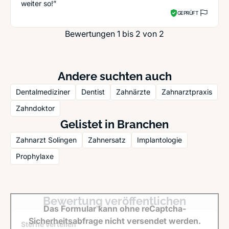
weiter so!”
GEPRÜFT
Bewertungen 1 bis 2 von 2
Andere suchten auch
Dentalmediziner
Dentist
Zahnärzte
Zahnarztpraxis
Zahndoktor
Gelistet in Branchen
Zahnarzt Solingen
Zahnersatz
Implantologie
Prophylaxe
Bewertung veröffentlichen
Das Formular kann ohne reCaptcha-
Sicherheitsabfrage nicht versendet werden.
Sterne verteilen *