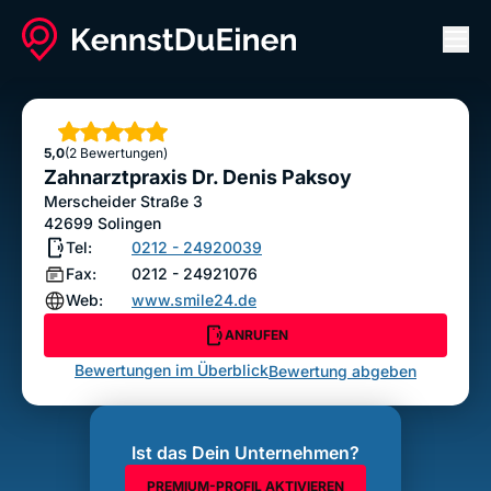
Men
Zahnarztpraxis Dr. Denis Paksoy
ANRUFEN
Sterne
5,0
(2 Bewertungen)
Bewertung abgeben
Zahnarztpraxis Dr. Denis Paksoy
Merscheider Straße 3
42699
Solingen
Tel:
0212 - 24920039
Fax:
0212 - 24921076
Web:
www.smile24.de
ANRUFEN
Bewertungen im Überblick
Bewertung abgeben
Ist das Dein Unternehmen?
PREMIUM-PROFIL AKTIVIEREN