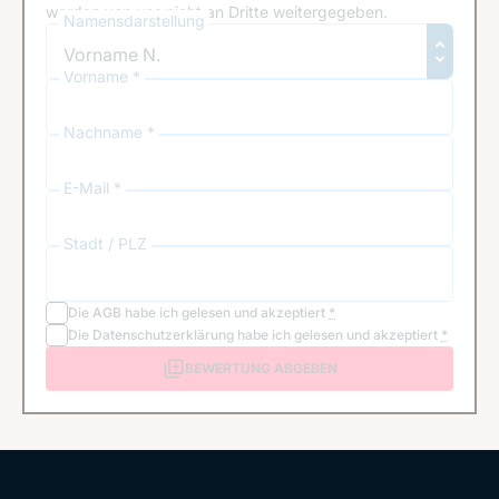
werden von uns nicht an Dritte weitergegeben.
Namensdarstellung
Vorname *
Nachname *
E-Mail *
Stadt / PLZ
Die
AGB
habe ich gelesen und akzeptiert
*
Die
Datenschutzerklärung
habe ich gelesen und akzeptiert
*
BEWERTUNG ABGEBEN