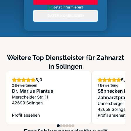
Jetzt informieren!
DATEN KORRIGIEREN
Weitere Top Dienstleister für Zahnarzt
in Solingen
Sterne
S
5,0
5,0
2 Bewertungen
1 Bewertung
Dr. Marius Plantus
Sönnecken Ha
Merscheider Str. 11
Zahnarztpraxi
42699 Solingen
Unnersberger Al
42659 Solingen
Profil ansehen
Profil ansehen
: Dr. Marius Plantus
: Sönnecken Han