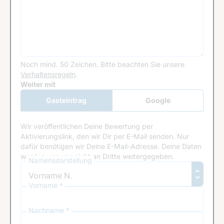
Noch mind. 50 Zeichen.
Bitte beachten Sie unsere
Verhaltensregeln
.
Google Recaptcha
Weiter mit
Gasteintrag
Google
Anmeldung
Wir veröffentlichen Deine Bewertung per
Aktivierungslink, den wir Dir per E-Mail senden. Nur
dafür benötigen wir Deine E-Mail-Adresse. Deine Daten
werden von uns nicht an Dritte weitergegeben.
Namensdarstellung
Vorname *
Nachname *