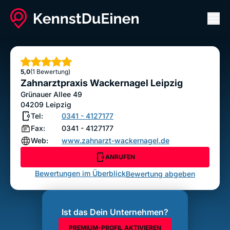
Men
Zahnarztpraxis Wackernagel Leipzig
ANRUFEN
Sterne
5,0
(1 Bewertung)
Bewertung abgeben
Zahnarztpraxis Wackernagel Leipzig
Grünauer Allee 49
04209
Leipzig
Tel:
0341 - 4127177
Fax:
0341 - 4127177
Web:
www.zahnarzt-wackernagel.de
ANRUFEN
Bewertungen im Überblick
Bewertung abgeben
Ist das Dein Unternehmen?
PREMIUM-PROFIL AKTIVIEREN