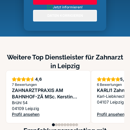
Jetzt informieren!
DATEN KORRIGIEREN
Weitere Top Dienstleister für Zahnarzt
in Leipzig
Sterne
S
4,6
5,0
7 Bewertungen
6 Bewertungen
ZAHNARZTPRAXIS AM
KARLI1 Zahn Z
BAHNHOF-ZÄ MSc. Kerstin
Karl-Liebknecht-
04107 Leipzig
Jäger
Brühl 54
04109 Leipzig
Profil ansehen
Profil ansehen
: ZAHNARZTPRAXIS AM BAHNHOF-ZÄ MSc. Kerstin Jäger
: KARLI1 Zahn Ze