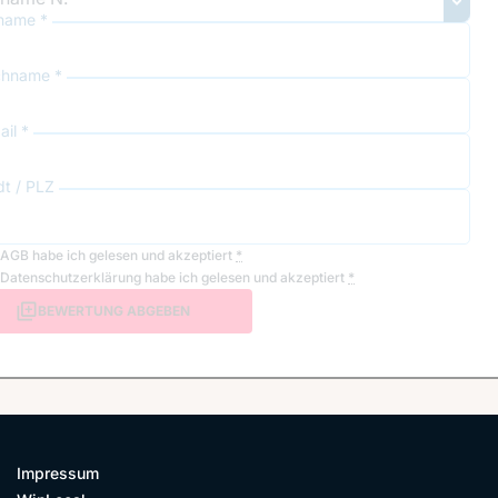
name *
hname *
il *
dt / PLZ
AGB
habe ich gelesen und akzeptiert
*
Datenschutzerklärung
habe ich gelesen und akzeptiert
*
BEWERTUNG ABGEBEN
Impressum