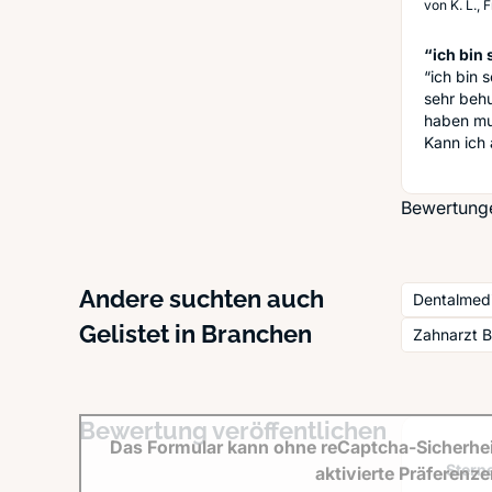
von
K. L.,
“ich bin 
“ich bin 
sehr beh
haben mus
Kann ich 
Bewertungen
Andere suchten auch
Dentalmedi
Gelistet in Branchen
Zahnarzt 
Bewertung veröffentlichen
Das Formular kann ohne reCaptcha-Sicherhei
Sterne
aktivierte Präferenz