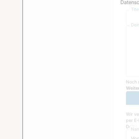
Datensc
Tit
Dei
Noch 
Goog
Weiter
Wir ve
per E-
Deine 
Nam