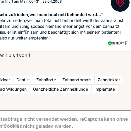
 Frankfurt am Main 60431
|
22.04.2008
sehr zufrieden,weil man total nett behandelt wird...”
sehr zufrieden,weil man total nett behandelt wird! der zahnarzt ist
utsam und ruhig,sodass niemand mehr angst vor dem zahnarzt
s. er ist einfühlsam und beschäftigt sich mit seinem patienten!
also nur weiter empfehlen.”
GEPRÜFT
 1 bis 1 von 1
ziner
Dentist
Zahnärzte
Zahnarztpraxis
Zahndoktor
Bad Wildungen
Ganzheitliche Zahnheilkunde
Implantate
tsabfrage nicht versendet werden. reCaptcha kann ohne
 verteilen *
en Cookies nicht geladen werden.