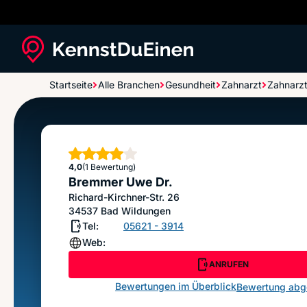
Startseite
Alle Branchen
Gesundheit
Zahnarzt
Zahnarz
Bremmer Uwe Dr.
Sterne
4,0
(1 Bewertung)
Bremmer Uwe Dr.
Richard-Kirchner-Str. 26
34537
Bad Wildungen
Tel:
05621 - 3914
Web:
ANRUFEN
Bewertungen im Überblick
Bewertung ab