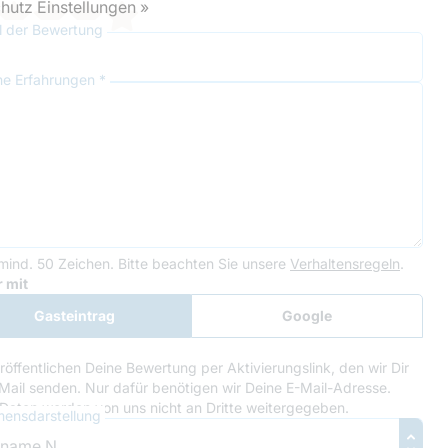
hutz Einstellungen »
el der Bewertung
ne Erfahrungen *
mind. 50 Zeichen.
Bitte beachten Sie unsere
Verhaltensregeln
.
le Recaptcha
 mit
Gasteintrag
Google
Anmeldung
röffentlichen Deine Bewertung per Aktivierungslink, den wir Dir
Mail senden. Nur dafür benötigen wir Deine E-Mail-Adresse.
Daten werden von uns nicht an Dritte weitergegeben.
ensdarstellung