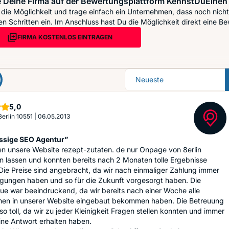
 Deine Firma auf der Bewertungsplattform KennstDuEinen 
die Möglichkeit und trage einfach ein Unternehmen, dass noch nicht 
n Schritten ein. Im Anschluss hast Du die Möglichkeit direkt eine Be
FIRMA KOSTENLOS EINTRAGEN
Sortierung
Sterne
5,0
Berlin 10551
|
06.05.2013
ssige SEO Agentur”
en unsere Website rezept-zutaten. de nur Onpage von 8erlin
n lassen und konnten bereits nach 2 Monaten tolle Ergebnisse
 Die Preise sind angebracht, da wir nach einmaliger Zahlung immer
igungen haben und so für die Zukunft vorgesorgt haben. Die
ue war beeindruckend, da wir bereits nach einer Woche alle
n in unserer Website eingebaut bekommen haben. Die Betreuung
o toll, da wir zu jeder Kleinigkeit Fragen stellen konnten und immer
ne Antwort erhalten haben.