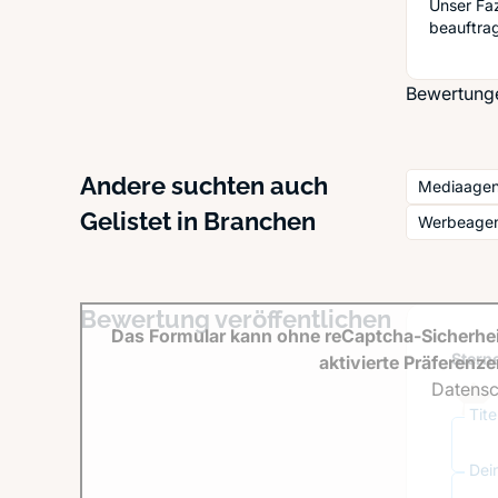
Unser Fa
beauftra
Bewertungen
Andere suchten auch
Mediaagen
Gelistet in Branchen
Werbeagent
Bewertung veröffentlichen
Das Formular kann ohne reCaptcha-Sicherhei
Sterne
aktivierte Präferenz
Datensc
Tit
Dei