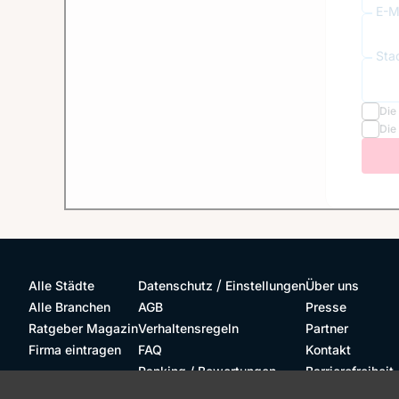
E-Ma
Sta
Die
Die
/
Alle Städte
Datenschutz
Einstellungen
Über uns
Alle Branchen
AGB
Presse
Ratgeber Magazin
Verhaltensregeln
Partner
Firma eintragen
FAQ
Kontakt
Ranking / Bewertungen
Barrierefreiheit