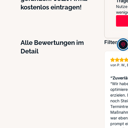
Trage
kostenlos eintragen!
Nutze 
wenige
Alle Bewertungen im
Filter:
Detail
von
P. W., 
“Zuverlä
“Wir hab
optimiere
erzielen.
noch Ste
Termintre
Maßnahme
war ebens
prompt ei