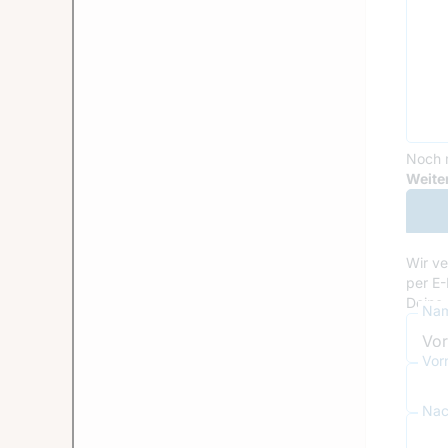
Noch 
Goog
Weiter
Wir ve
per E-
Deine 
Nam
Vor
Nac