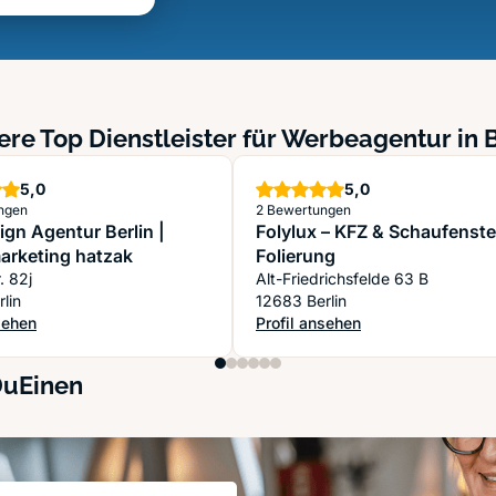
ere Top Dienstleister für Werbeagentur in B
Sterne
Sterne
5,0
5,0
ngen
2 Bewertungen
gn Agentur Berlin |
Folylux – KFZ & Schaufenste
arketing hatzak
Folierung
r. 82j
Alt-Friedrichsfelde 63 B
lin
12683 Berlin
sehen
Profil ansehen
gn Agentur Berlin | Onlinemarketing hatzak
: Folylux – KFZ & Schaufenster F
DuEinen