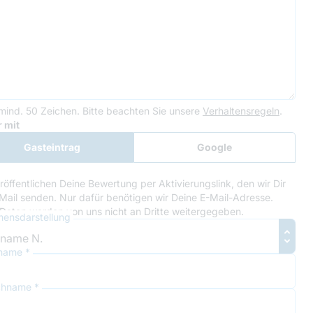
mind. 50 Zeichen.
Bitte beachten Sie unsere
Verhaltensregeln
.
le Recaptcha
 mit
Gasteintrag
Google
Anmeldung
röffentlichen Deine Bewertung per Aktivierungslink, den wir Dir
Mail senden. Nur dafür benötigen wir Deine E-Mail-Adresse.
Daten werden von uns nicht an Dritte weitergegeben.
ensdarstellung
name *
hname *