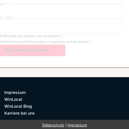
il *
dt / PLZ
AGB
habe ich gelesen und akzeptiert
*
Datenschutzerklärung
habe ich gelesen und akzeptiert
*
BEWERTUNG ABGEBEN
Impressum
WinLocal
WinLocal Blog
Karriere bei uns
Datenschutz
|
Impressum