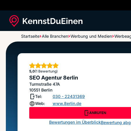
Startseite
Alle Branchen
Werbung und Medien
Werbeag
SEO Agentur 8erlin
Sterne
5,0
(1 Bewertung)
SEO Agentur 8erlin
Turmstraße 47A
10551
Berlin
Tel:
030 - 22431369
Web:
www.8erlin.de
ANRUFEN
Bewertungen im Überblick
Bewertung ab