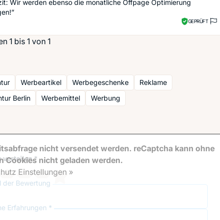
zit: Wir werden ebenso die monatliche Offpage Optimierung
gen!”
GEPRÜFT
 1 bis 1 von 1
tur
Werbeartikel
Werbegeschenke
Reklame
ur Berlin
Werbemittel
Werbung
tsabfrage nicht versendet werden. reCaptcha kann ohne
 verteilen *
en Cookies nicht geladen werden.
hutz Einstellungen »
el der Bewertung
ne Erfahrungen *