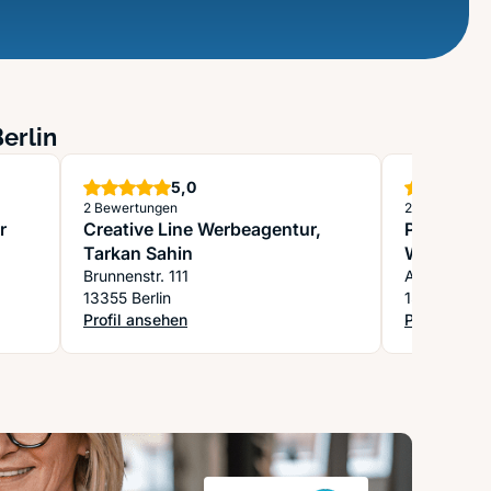
erlin
Sterne
5,0
2 Bewertungen
2 Bewertung
r
Creative Line Werbeagentur,
Profil41.d
Tarkan Sahin
Werbung 
Brunnenstr. 111
Am Steinbe
13355 Berlin
13437 Berli
Profil ansehen
Profil anse
olierung
: Creative Line Werbeagentur, Tarkan Sahin
: Profil41.