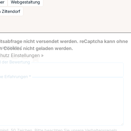
er
Webgestaltung
Ziltendorf
tsabfrage nicht versendet werden. reCaptcha kann ohne
 verteilen *
en Cookies nicht geladen werden.
hutz Einstellungen »
el der Bewertung
ne Erfahrungen *
mind. 50 Zeichen.
Bitte beachten Sie unsere
Verhaltensregeln
.