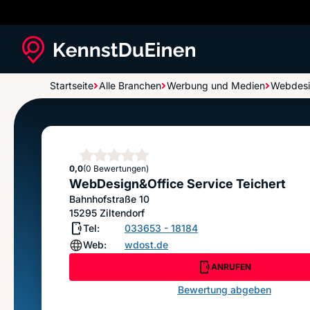
Startseite
Alle Branchen
Werbung und Medien
Webdes
WebDesign&Office Service Teichert
Sterne
0,0
(0 Bewertungen)
WebDesign&Office Service Teichert
Bahnhofstraße 10
15295
Ziltendorf
Tel:
033653 - 18184
Web:
wdost.de
ANRUFEN
Bewertung abgeben