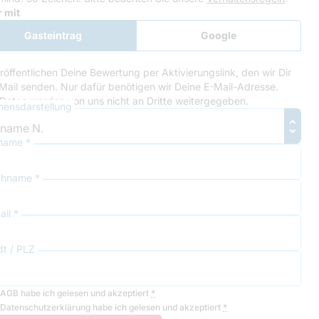
le Recaptcha
 mit
Gasteintrag
Google
Anmeldung
röffentlichen Deine Bewertung per Aktivierungslink, den wir Dir
Mail senden. Nur dafür benötigen wir Deine E-Mail-Adresse.
Daten werden von uns nicht an Dritte weitergegeben.
ensdarstellung
name *
hname *
il *
dt / PLZ
AGB
habe ich gelesen und akzeptiert
*
Datenschutzerklärung
habe ich gelesen und akzeptiert
*