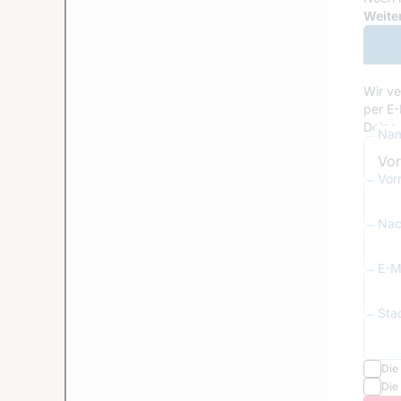
Goog
Weiter
Wir ve
per E-
Deine 
Nam
Vor
Nac
E-Ma
Sta
Die
Die