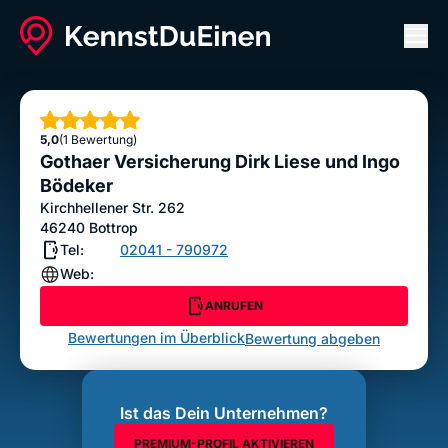
Men
Gothaer Versicherung Dirk Liese und Ingo
Bödeker
Sterne
5,0
(1 Bewertung)
ANRUFEN
Gothaer Versicherung Dirk Liese und Ingo
Bewertung abgeben
Bödeker
Kirchhellener Str. 262
46240
Bottrop
Tel:
02041 - 790972
Web:
ANRUFEN
Bewertungen im Überblick
Bewertung abgeben
Ist das Dein Unternehmen?
PREMIUM-PROFIL AKTIVIEREN