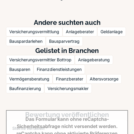
Andere suchten auch
Versicherungsvermittlung
Anlageberater
Geldanlage
Bauspardarlehen
Bausparvertrag
Gelistet in Branchen
Versicherungsvermittler Bottrop
Anlageberatung
Bausparen
Finanzdienstleistungen
Vermögensberatung
Finanzberater
Altersvorsorge
Baufinanzierung
Versicherungsmakler
Bewertung veröffentlichen
Das Formular kann ohne reCaptcha-
Sicherheitsabfrage nicht versendet werden.
Sterne verteilen *
reCaptcha kann ohne aktivierte Präferenzen