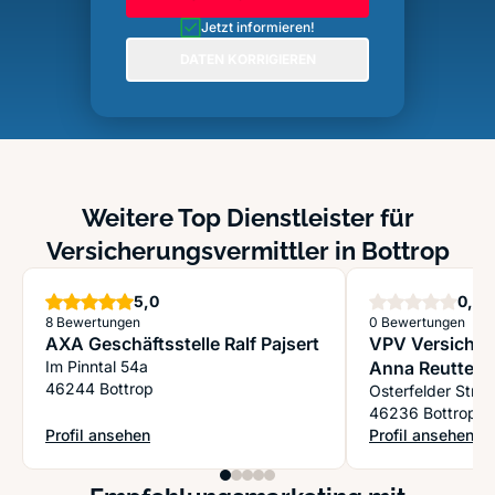
Jetzt informieren!
DATEN KORRIGIEREN
Weitere Top Dienstleister für
Versicherungsvermittler in Bottrop
Sterne
S
5,0
0,0
8 Bewertungen
0 Bewertungen
AXA Geschäftsstelle Ralf Pajsert
VPV Versicher
Im Pinntal 54a
Anna Reutter
46244 Bottrop
Osterfelder Stra
46236 Bottrop
Profil ansehen
Profil ansehen
: AXA Geschäftsstelle Ralf Pajsert
: VPV Versicheru