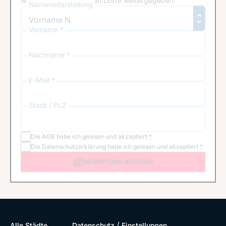
werden von uns nicht an Dritte weitergegeben.
Namensdarstellung
Vorname *
Nachname *
E-Mail *
Stadt / PLZ
Die
AGB
habe ich gelesen und akzeptiert
*
Die
Datenschutzerklärung
habe ich gelesen und akzeptiert
*
BEWERTUNG ABGEBEN
/
Alle Städte
Datenschutz
Einstellungen