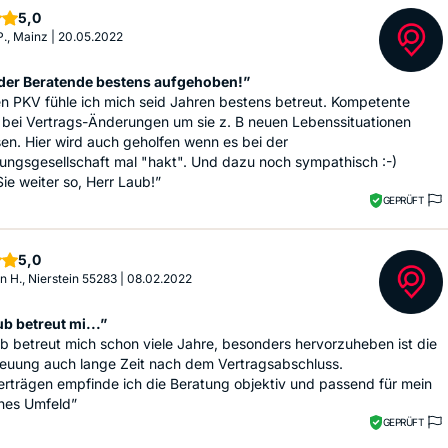
Sterne
5,0
P., Mainz
|
20.05.2022
t der Beratende bestens aufgehoben!”
n PKV fühle ich mich seid Jahren bestens betreut. Kompetente
 bei Vertrags-Änderungen um sie z. B neuen Lebenssituationen
n. Hier wird auch geholfen wenn es bei der
ungsgesellschaft mal "hakt". Und dazu noch sympathisch :-)
e weiter so, Herr Laub!”
GEPRÜFT
Sterne
5,0
n H., Nierstein 55283
|
08.02.2022
b betreut mi...”
b betreut mich schon viele Jahre, besonders hervorzuheben ist die
reuung auch lange Zeit nach dem Vertragsabschluss.
rträgen empfinde ich die Beratung objektiv und passend für mein
ches Umfeld”
GEPRÜFT