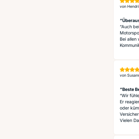
von
Hendri
“Überaus
“Auch bei
Motorspo
Bei allen
Kommunik
von
Susan
“Beste Be
“Wir fühl
Er reagie
oder kümm
Versicher
Vielen Da