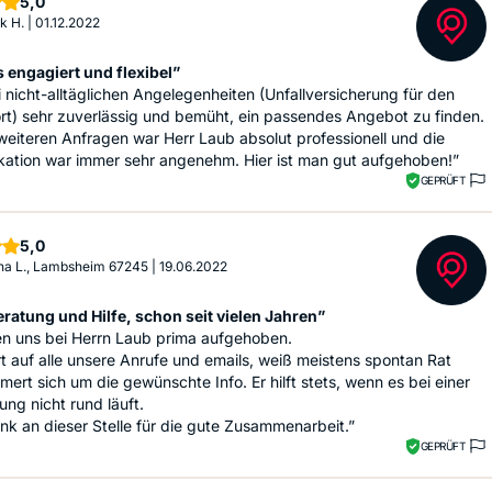
Sterne
5,0
k H.
|
01.12.2022
 engagiert und flexibel”
 nicht-alltäglichen Angelegenheiten (Unfallversicherung für den
rt) sehr zuverlässig und bemüht, ein passendes Angebot zu finden.
 weiteren Anfragen war Herr Laub absolut professionell und die
ation war immer sehr angenehm. Hier ist man gut aufgehoben!”
GEPRÜFT
Sterne
5,0
na L., Lambsheim 67245
|
19.06.2022
ratung und Hilfe, schon seit vielen Jahren”
en uns bei Herrn Laub prima aufgehoben.
rt auf alle unsere Anrufe und emails, weiß meistens spontan Rat
ert sich um die gewünschte Info. Er hilft stets, wenn es bei einer
ung nicht rund läuft.
nk an dieser Stelle für die gute Zusammenarbeit.”
GEPRÜFT