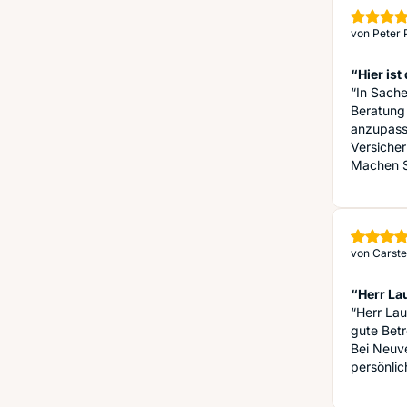
von
Peter 
“Hier is
“In Sache
Beratung
anzupasse
Versicher
Machen Si
von
Carste
“Herr Lau
“Herr Lau
gute Bet
Bei Neuve
persönli