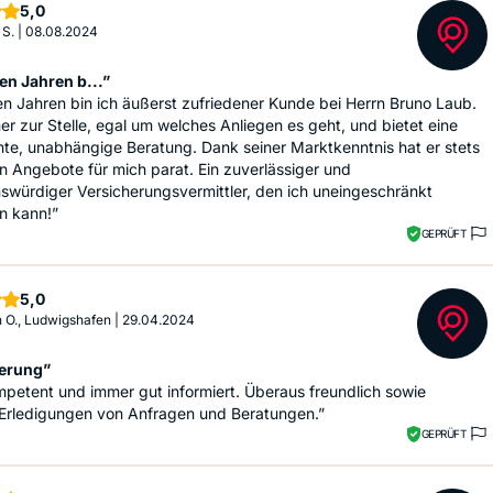
Sterne
5,0
 S.
|
08.08.2024
len Jahren b...”
len Jahren bin ich äußerst zufriedener Kunde bei Herrn Bruno Laub.
mer zur Stelle, egal um welches Anliegen es geht, und bietet eine
te, unabhängige Beratung. Dank seiner Marktkenntnis hat er stets
n Angebote für mich parat. Ein zuverlässiger und
swürdiger Versicherungsvermittler, den ich uneingeschränkt
n kann!”
GEPRÜFT
Sterne
5,0
n O., Ludwigshafen
|
29.04.2024
erung”
petent und immer gut informiert. Überaus freundlich sowie
Erledigungen von Anfragen und Beratungen.”
GEPRÜFT