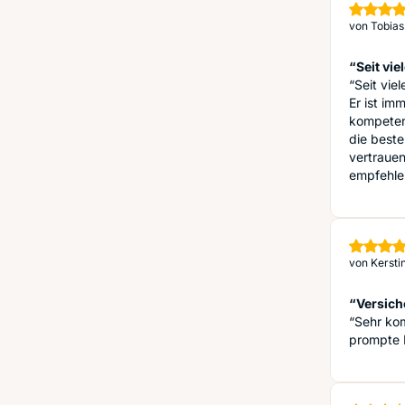
von
Tobias
“Seit vie
“Seit vie
Er ist im
kompeten
die beste
vertrauen
empfehle
von
Kersti
“Versich
“Sehr kom
prompte 