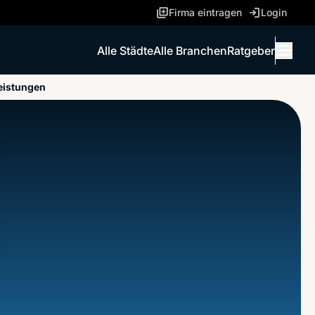
Firma eintragen
Login
Alle Städte
Alle Branchen
Ratgeber
Menü 
eistungen
ANRUFEN