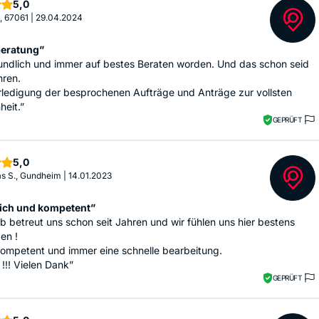
Sterne
5,0
., 67061
|
29.04.2024
eratung”
undlich und immer auf bestes Beraten worden. Und das schon seid
hren.
rledigung der besprochenen Aufträge und Anträge zur vollsten
heit.”
GEPRÜFT
Sterne
5,0
s S., Gundheim
|
14.01.2023
ich und kompetent”
b betreut uns schon seit Jahren und wir fühlen uns hier bestens
en !
kompetent und immer eine schnelle bearbeitung.
 !!! Vielen Dank”
GEPRÜFT