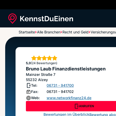
Startseite
Alle Branchen
Recht und Geld
Versicherungsv
Bruno Laub Finanzdienstleistungen
Sterne
5,0
(24 Bewertungen)
Bruno Laub Finanzdienstleistungen
Mainzer Straße 7
55232
Alzey
Tel:
06731 - 941700
Fax:
06731 - 941702
Web:
www.networkfinanz24.de
ANRUFEN
Bewertungen im Überblick
Bewertung ab