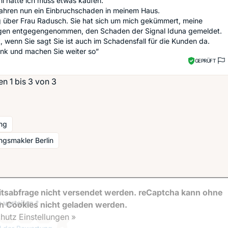
l hatte ich muss etwas kaufen.
ahren nun ein Einbruchschaden in meinem Haus.
g über Frau Radusch. Sie hat sich um mich gekümmert, meine
en entgegengenommen, den Schaden der Signal Iduna gemeldet.
, wenn Sie sagt Sie ist auch im Schadensfall für die Kunden da.
ank und machen Sie weiter so”
GEPRÜFT
n 1 bis 3 von 3
ng
ngsmakler Berlin
tsabfrage nicht versendet werden. reCaptcha kann ohne
 verteilen *
en Cookies nicht geladen werden.
hutz Einstellungen »