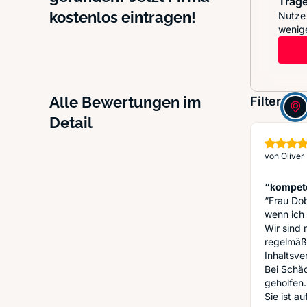
Trage
kostenlos eintragen!
Nutze 
wenige
Alle Bewertungen im
Filter:
Detail
von
Oliver
“kompete
“Frau Dob
wenn ich 
Wir sind 
regelmäßi
Inhaltsve
Bei Schäd
geholfen.
Sie ist au