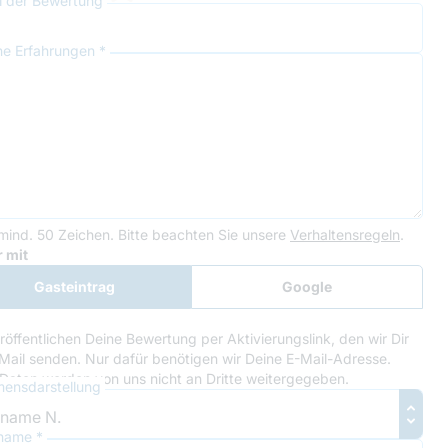
el der Bewertung
ne Erfahrungen *
mind. 50 Zeichen.
Bitte beachten Sie unsere
Verhaltensregeln
.
le Recaptcha
 mit
Gasteintrag
Google
Anmeldung
röffentlichen Deine Bewertung per Aktivierungslink, den wir Dir
Mail senden. Nur dafür benötigen wir Deine E-Mail-Adresse.
Daten werden von uns nicht an Dritte weitergegeben.
ensdarstellung
name *