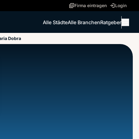
Firma eintragen
Login
Alle Städte
Alle Branchen
Ratgeber
Menü 
ria Dobra
ANRUFEN