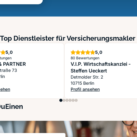
Top Dienstleister für Versicherungsmakler 
Sterne
Sterne
5,0
5,0
tungen
80 Bewertungen
 & PARTNER
V.I.P. Wirtschaftskanzlei -
Straße 73
Steffen Ueckert
lin
Detmolder Str. 2
10715 Berlin
sehen
Profil ansehen
nd Baufinanzierungsberater
 & PARTNER
: V.I.P. Wirtschaftskanzlei - Stef
DuEinen