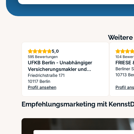
Weitere 
Sterne
5,0
595 Bewertungen
104 Bewer
UFKB Berlin - Unabhängiger
FRIESE
Versicherungsmakler und
Berliner 
10713 Ber
Baufinanzierungsberater
Friedrichstraße 171
10117 Berlin
Profil ansehen
Profil an
: UFKB Berlin - Unabhängiger Versicherungsmakler u
: FRIESE
Empfehlungsmarketing mit Kennst