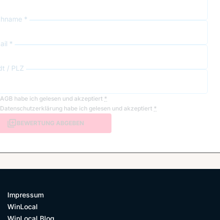
hname *
il *
dt / PLZ
AGB
habe ich gelesen und akzeptiert
*
Datenschutzerklärung
habe ich gelesen und akzeptiert
*
BEWERTUNG ABGEBEN
Impressum
WinLocal
WinLocal Blog