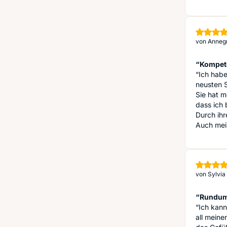
von
Annegr
“Kompete
“Ich hab
neusten 
Sie hat m
dass ich 
Durch ihr
Auch mein
von
Sylvia 
“Rundum 
“Ich kann
all meine