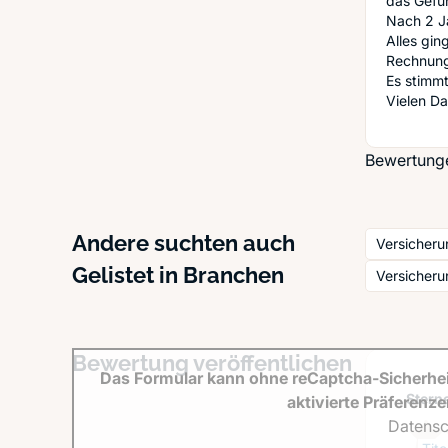
das Gefüh
Nach 2 J
Alles gin
Rechnung
Es stimmt
Vielen D
Bewertunge
Andere suchten auch
Versicheru
Gelistet in Branchen
Versicheru
Bewertung veröffentlichen
Das Formular kann ohne reCaptcha-Sicherhei
Sterne
aktivierte Präferenz
Datensc