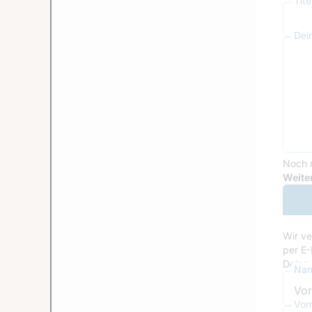
Tit
Dei
Noch 
Goog
Weiter
Wir ve
per E-
Deine 
Nam
Vor