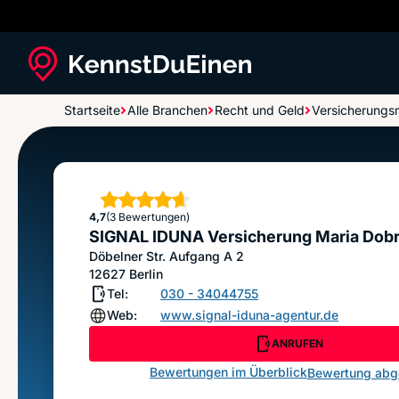
Startseite
Alle Branchen
Recht und Geld
Versicherungs
SIGNAL IDUNA Versicherung Maria Dobra
Sterne
4,7
(3 Bewertungen)
SIGNAL IDUNA Versicherung Maria Dob
Döbelner Str. Aufgang A 2
12627
Berlin
Tel:
030 - 34044755
Web:
www.signal-iduna-agentur.de
ANRUFEN
Bewertungen im Überblick
Bewertung ab