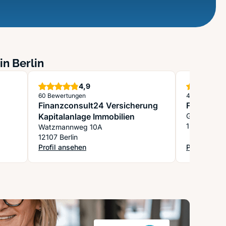
in Berlin
Sterne
4,9
60 Bewertungen
48 Bewertun
Finanzconsult24 Versicherung
Finanznav
Kapitalanlage Immobilien
Gustav-Adol
13086 Berli
Watzmannweg 10A
12107 Berlin
Profil ansehen
Profil anse
fen Ueckert
: Finanzconsult24 Versicherung Kapitalanlage Immobili
: Finanznavi