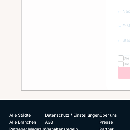
Nac
E-Ma
Sta
Die
Die
/
Alle Städte
Datenschutz
Einstellungen
Über uns
Alle Branchen
AGB
Presse
Ratgeber Magazin
Verhaltensregeln
Partner