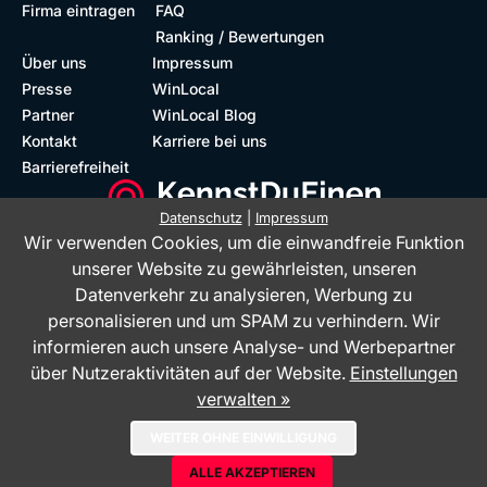
Firma eintragen
FAQ
Ranking / Bewertungen
Über uns
Impressum
Presse
WinLocal
Partner
WinLocal Blog
Kontakt
Karriere bei uns
Barrierefreiheit
Datenschutz
|
Impressum
Wir verwenden Cookies, um die einwandfreie Funktion
Barrierefreie Website
Geprüfte Bewertungen
unserer Website zu gewährleisten, unseren
Datenverkehr zu analysieren, Werbung zu
personalisieren und um SPAM zu verhindern. Wir
informieren auch unsere Analyse- und Werbepartner
über Nutzeraktivitäten auf der Website.
Einstellungen
verwalten »
Das Bewertungsportal KennstDuEinen.de ist ein Service der WinLocal
WEITER OHNE EINWILLIGUNG
GmbH - © 2026
ALLE AKZEPTIEREN