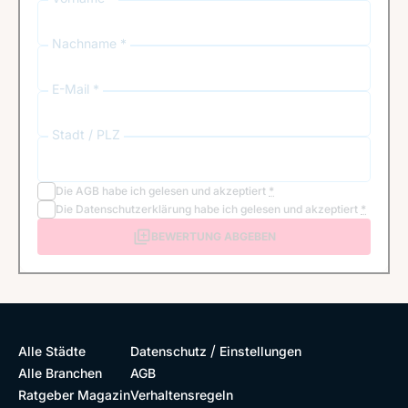
Nachname *
E-Mail *
Stadt / PLZ
Die
AGB
habe ich gelesen und akzeptiert
*
Die
Datenschutzerklärung
habe ich gelesen und akzeptiert
*
BEWERTUNG ABGEBEN
/
Alle Städte
Datenschutz
Einstellungen
Alle Branchen
AGB
Ratgeber Magazin
Verhaltensregeln