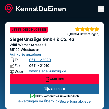
Men
Siegel Umzüge GmbH & Co. KG
ANRUFEN
NACHRICHT
JETZT GESCHLOSSEN
Sterne
5,0
(1314 Bewertungen)
Bewertung abgeben
Siegel Umzüge GmbH & Co. KG
Willi-Werner-Strasse 6
65199
Wiesbaden
Auf Karte anzeigen
Tel:
0611 - 22020
Fax:
0611 - 21010
www.siegel-umzug.de
Web:
ANRUFEN
NACHRICHT
100% kostenlos & unverbindlich
Bewertungen im Überblick
Bewertung abgeben