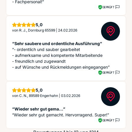
- Fachpersonal!”
GEPRÜFT
Sterne
5,0
von
R. J., Dornburg 65599
|
24.02.2026
“Sehr saubere und ordentliche Ausführung”
“- ordentlich und sauber gearbeitet
- aufmerksame und kompetente Mitarbeitende
- freundlich und zugewandt
- auf Wünsche und Rückmeldungen eingegangen”
GEPRÜFT
Sterne
5,0
von
C. N., 89589 Engerhahn
|
03.02.2026
“Wieder sehr gut gema...”
“Wieder sehr gut gemacht. Hervorragend. Super!”
GEPRÜFT