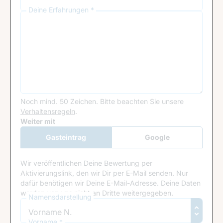
Deine Erfahrungen *
Noch mind. 50 Zeichen.
Bitte beachten Sie unsere
Verhaltensregeln
.
Google Recaptcha
Weiter mit
Gasteintrag
Google
Anmeldung
Wir veröffentlichen Deine Bewertung per
Aktivierungslink, den wir Dir per E-Mail senden. Nur
dafür benötigen wir Deine E-Mail-Adresse. Deine Daten
werden von uns nicht an Dritte weitergegeben.
Namensdarstellung
Vorname *