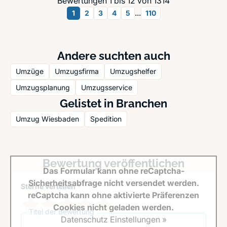
Bewertungen 1 bis 12 von 1314
...
1
2
3
4
5
110
Andere suchten auch
Umzüge
Umzugsfirma
Umzugshelfer
Umzugsplanung
Umzugsservice
Gelistet in Branchen
Umzug Wiesbaden
Spedition
Bewertung veröffentlichen
Das Formular kann ohne reCaptcha-
Sicherheitsabfrage nicht versendet werden.
Sterne verteilen *
reCaptcha kann ohne aktivierte Präferenzen
Cookies nicht geladen werden.
Titel der Bewertung
Datenschutz Einstellungen »