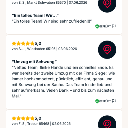
von
E. S., Markt Schwaben 85570
|
07.06.2026
“Ein tolles Team! Wir...”
“Ein tolles Team! Wir sind sehr zufrieden!!!”
GEPRÜFT
Sterne
5,0
von
S. J., Wiesbaden 65195
|
03.06.2026
“Umzug mit Schwung”
“Nettes Team, flinke Hände und ein schnelles Ende. Es
war bereits der zweite Umzug mit der Firma Siegel: wie
immer hochkompetent, pünktlich, effizient, genau und
mit Schwung bei der Sache. Das Team kinderlieb und
sehr aufmerksam. Vielen Dank – und bis zum nächsten
Mal.”
GEPRÜFT
Sterne
5,0
von
F. S., Trebur 65468
|
02.06.2026