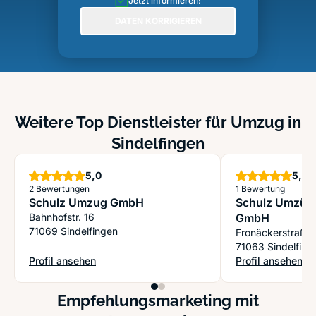
Jetzt informieren!
DATEN KORRIGIEREN
Weitere Top Dienstleister für Umzug in
Sindelfingen
Sterne
S
5,0
5,0
2 Bewertungen
1 Bewertung
Schulz Umzug GmbH
Schulz Umzüg
Bahnhofstr. 16
GmbH
71069 Sindelfingen
Fronäckerstraße
71063 Sindelfing
Profil ansehen
Profil ansehen
: Schulz Umzug GmbH
: Schulz Umzüg
Empfehlungsmarketing mit