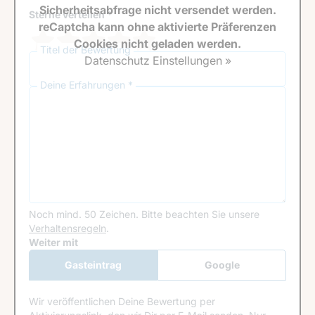
Sicherheitsabfrage nicht versendet werden.
Sterne verteilen *
reCaptcha kann ohne aktivierte Präferenzen
Cookies nicht geladen werden.
Titel der Bewertung
Datenschutz Einstellungen »
Deine Erfahrungen *
Noch mind. 50 Zeichen.
Bitte beachten Sie unsere
Verhaltensregeln
.
Google Recaptcha
Weiter mit
Gasteintrag
Google
Anmeldung
Wir veröffentlichen Deine Bewertung per