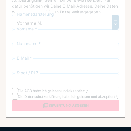
Aktivierungslink, den wir Dir per E-Mail senden. Nur
dafür benötigen wir Deine E-Mail-Adresse. Deine Daten
werden von uns nicht an Dritte weitergegeben.
Namensdarstellung
Vorname *
Nachname *
E-Mail *
Stadt / PLZ
Die
AGB
habe ich gelesen und akzeptiert
*
Die
Datenschutzerklärung
habe ich gelesen und akzeptiert
*
BEWERTUNG ABGEBEN