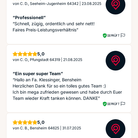
von
C. D., Seeheim-Jugenheim 64342
|
23.08.2025
“Professionell”
“Schnell, zügig, ordentlich und sehr nett!
Faires Preis-Leistungsverhältnis”
GEPRÜFT
Sterne
5,0
von
C. O., Pfungstadt 64319
|
21.08.2025
“Ein super super Team”
“Hallo an Fa. Klessinger, Bensheim
Herzlichen Dank für so ein tolles gutes Team :)
Ich bin mega zufrieden gewesen und habe durch Euer
Team wieder Kraft tanken können. DANKE”
GEPRÜFT
Sterne
5,0
von
C. B., Bensheim 64625
|
31.07.2025