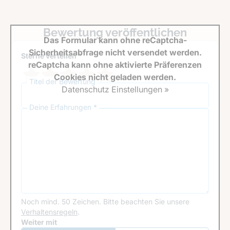
Bewertung veröffentlichen
Das Formular kann ohne reCaptcha-
Sicherheitsabfrage nicht versendet werden.
Sterne verteilen *
reCaptcha kann ohne aktivierte Präferenzen
Cookies nicht geladen werden.
Titel der Bewertung
Datenschutz Einstellungen »
Deine Erfahrungen *
Noch mind. 50 Zeichen.
Bitte beachten Sie unsere
Verhaltensregeln
.
Google Recaptcha
Weiter mit