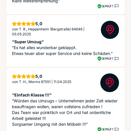
Klare Weiterempfehlung”
GEPRÜFT
Sterne
5,0
von
T. R., Heppenheim (Bergstraße) 64646
|
05.05.2025
“Super Umzug”
“Es hat alles wunderbar geklappt.
Etwas teuer aber super Service und keine Schäden.”
GEPRÜFT
Sterne
5,0
von
T. H., Worms 67551
|
11.04.2025
“Einfach Klasse !!!”
“Würden das Umzugs – Unternehmen jeder Zeit wieder
beauftragen wollen, waren vollstens zufrieden !
Das Team war pünktlich vor Ort und hat ordentliche
Arbeit geleistet !!!
Sorgsamer Umgang mit den Möbeln !!!”
GEPRÜFT