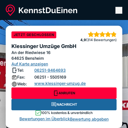
Men
Klessinger Umzüge GmbH
ANRUFEN
NACHRICHT
JETZT GESCHLOSSEN
Sterne
4,9
(314 Bewertungen)
Bewertung abgeben
Klessinger Umzüge GmbH
An der Riedwiese 16
64625
Bensheim
Auf Karte anzeigen
Tel:
06251-9464693
Fax:
06251 - 5505169
www.klessinger-umzug.de
Web:
ANRUFEN
NACHRICHT
100% kostenlos & unverbindlich
Bewertungen im Überblick
Bewertung abgeben