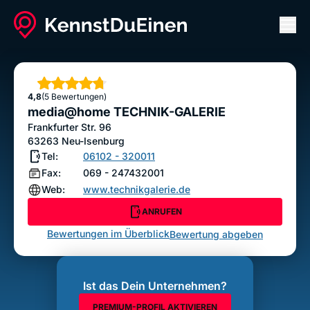
Men
media@home TECHNIK-GALERIE
ANRUFEN
Sterne
4,8
(5 Bewertungen)
Bewertung abgeben
media@home TECHNIK-GALERIE
Frankfurter Str. 96
63263
Neu-Isenburg
Tel:
06102 - 320011
Fax:
069 - 247432001
Web:
www.technikgalerie.de
ANRUFEN
Bewertungen im Überblick
Bewertung abgeben
Ist das Dein Unternehmen?
PREMIUM-PROFIL AKTIVIEREN