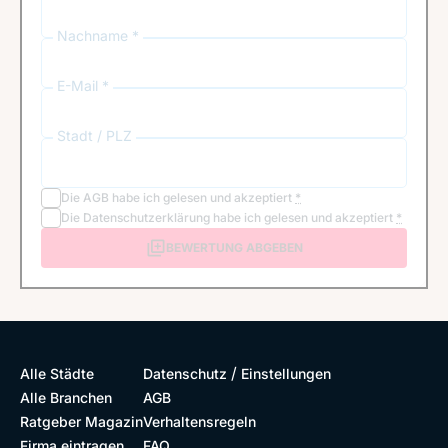
Nachname *
E-Mail *
Stadt / PLZ
Die
AGB
habe ich gelesen und akzeptiert
*
Die
Datenschutzerklärung
habe ich gelesen und akzeptiert
*
BEWERTUNG ABGEBEN
/
Alle Städte
Datenschutz
Einstellungen
Alle Branchen
AGB
Ratgeber Magazin
Verhaltensregeln
Firma eintragen
FAQ