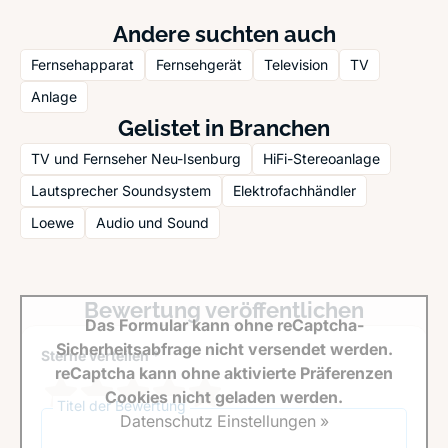
Andere suchten auch
Fernsehapparat
Fernsehgerät
Television
TV
Anlage
Gelistet in Branchen
TV und Fernseher Neu-Isenburg
HiFi-Stereoanlage
Lautsprecher Soundsystem
Elektrofachhändler
Loewe
Audio und Sound
Bewertung veröffentlichen
Das Formular kann ohne reCaptcha-
Sicherheitsabfrage nicht versendet werden.
Sterne verteilen *
reCaptcha kann ohne aktivierte Präferenzen
Cookies nicht geladen werden.
Titel der Bewertung
Datenschutz Einstellungen »