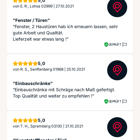
5,0
von
E. R., Lohsa 02999
|
27.10.2021
“Fenster / Türen”
“Fenster, 2 Haustüren hab ich erneuern lassen, sehr
gute Arbeit und Qualität.
Lieferzeit war etwas lang !”
GEPRÜFT
Sterne
5,0
von
R. S., Senftenberg 01968
|
25.10.2021
“Einbauschränke”
“Einbauschränke mit Schräge nach Maß gefertigt.
Top Qualität und weiter zu empfehlen !”
GEPRÜFT
Sterne
5,0
von
T. H., Spremberg 03130
|
21.10.2021