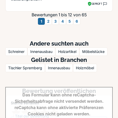
GEPRÜFT
Bewertungen 1 bis 12 von 65
1
2
3
4
5
6
Andere suchten auch
Schreiner
Innenausbau
Holzartikel
Möbelstücke
Gelistet in Branchen
Tischler Spremberg
Innenausbau
Holzmöbel
Bewertung veröffentlichen
Das Formular kann ohne reCaptcha-
Sicherheitsabfrage nicht versendet werden.
Sterne verteilen *
reCaptcha kann ohne aktivierte Präferenzen
Cookies nicht geladen werden.
Titel der Bewertung