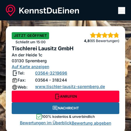
Men
Tischlerei Lausitz GmbH
ANRUFEN
NACHRICHT
JETZT GEÖFFNET
Sterne
4,8
(65 Bewertungen)
Bewertung abgeben
Schließt um 15:00
Tischlerei Lausitz GmbH
An der Heide 1c
03130
Spremberg
Auf Karte anzeigen
Tel:
03564-3219696
Fax:
03564 - 318244
www.tischler-lausitz-spremberg.de
Web:
ANRUFEN
NACHRICHT
100% kostenlos & unverbindlich
Bewertungen im Überblick
Bewertung abgeben