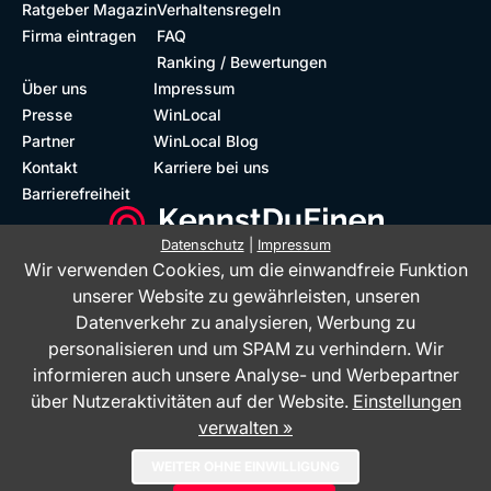
Ratgeber Magazin
Verhaltensregeln
Firma eintragen
FAQ
Ranking / Bewertungen
Über uns
Impressum
Presse
WinLocal
Partner
WinLocal Blog
Kontakt
Karriere bei uns
Barrierefreiheit
Datenschutz
|
Impressum
Wir verwenden Cookies, um die einwandfreie Funktion
Barrierefreie Website
Geprüfte Bewertungen
unserer Website zu gewährleisten, unseren
Datenverkehr zu analysieren, Werbung zu
personalisieren und um SPAM zu verhindern. Wir
informieren auch unsere Analyse- und Werbepartner
über Nutzeraktivitäten auf der Website.
Einstellungen
verwalten »
Das Bewertungsportal KennstDuEinen.de ist ein Service der WinLocal
WEITER OHNE EINWILLIGUNG
GmbH - © 2026