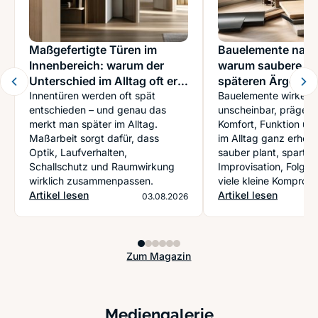
Maßgefertigte Türen im
Bauelemente nach
Innenbereich: warum der
warum saubere Pl
Unterschied im Alltag oft erst
späteren Ärger ve
auf den zweiten Blick
Innentüren werden oft spät
Bauelemente wirken o
entschieden – und genau das
unscheinbar, prägen 
spürbar wird
merkt man später im Alltag.
Komfort, Funktion und
Maßarbeit sorgt dafür, dass
im Alltag ganz erhebl
Optik, Laufverhalten,
sauber plant, spart s
Schallschutz und Raumwirkung
Improvisation, Folge
wirklich zusammenpassen.
viele kleine Kompromi
Artikel lesen
Artikel lesen
03.08.2026
Zum Magazin
Mediengalerie