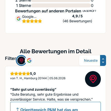
2 Sterne
0
1 Sterne
0
Bewertungen auf anderen Portalen
UNGEPRÜFT
Sternen
4,9 / 5
Google
(46 Bewertungen)
Unternehmensprofil
Alle Bewertungen im Detail
Sortierung
Filter:
Sterne
5,0
von
T. H., Hamburg 20144
|
05.06.2026
“Sehr gut und zuverlässig”
“Gute Beratung, sehr gute Ergebnisse und
zuverlässiger Service. Halte, was sie versprechen.”
Orientteppich P&M
hat das am