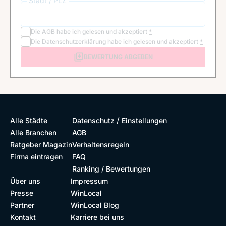
Stadt / PLZ
Die
AGB
habe ich gelesen und akzeptiert
*
Die
Datenschutzerklärung
habe ich gelesen und akzeptiert
*
BEWERTUNG ABGEBEN
/
Alle Städte
Datenschutz
Einstellungen
Alle Branchen
AGB
Ratgeber Magazin
Verhaltensregeln
Firma eintragen
FAQ
Ranking / Bewertungen
Über uns
Impressum
Presse
WinLocal
Partner
WinLocal Blog
Kontakt
Karriere bei uns