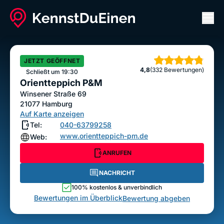
Men
Orientteppich P&M
ANRUFEN
NACHRICHT
JETZT GEÖFFNET
Sterne
4,8
(332 Bewertungen)
Bewertung abgeben
Schließt um 19:30
Orientteppich P&M
Winsener Straße 69
21077
Hamburg
Auf Karte anzeigen
Tel:
040-63799258
www.orientteppich-pm.de
Web:
ANRUFEN
NACHRICHT
100% kostenlos & unverbindlich
Bewertungen im Überblick
Bewertung abgeben