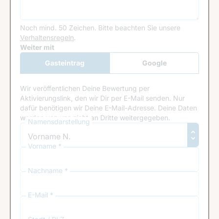
Noch mind. 50 Zeichen.
Bitte beachten Sie unsere
Verhaltensregeln
.
Google Recaptcha
Weiter mit
Gasteintrag
Google
Anmeldung
Wir veröffentlichen Deine Bewertung per
Aktivierungslink, den wir Dir per E-Mail senden. Nur
dafür benötigen wir Deine E-Mail-Adresse. Deine Daten
werden von uns nicht an Dritte weitergegeben.
Namensdarstellung
Vorname *
Nachname *
E-Mail *