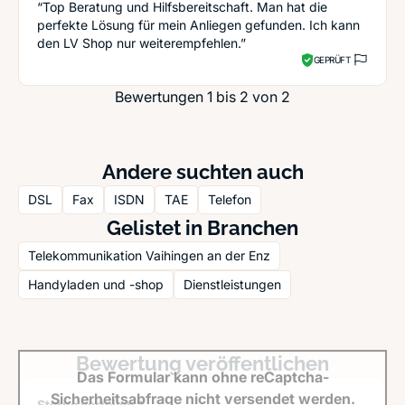
“Top Beratung und Hilfsbereitschaft. Man hat die
perfekte Lösung für mein Anliegen gefunden. Ich kann
den LV Shop nur weiterempfehlen.”
GEPRÜFT
Bewertungen 1 bis 2 von 2
Andere suchten auch
DSL
Fax
ISDN
TAE
Telefon
Gelistet in Branchen
Telekommunikation Vaihingen an der Enz
Handyladen und -shop
Dienstleistungen
Bewertung veröffentlichen
Das Formular kann ohne reCaptcha-
Sicherheitsabfrage nicht versendet werden.
Sterne verteilen *