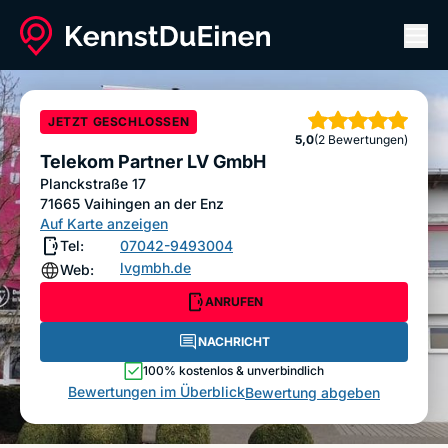
Men
Telekom Partner LV GmbH
ANRUFEN
NACHRICHT
JETZT GESCHLOSSEN
Sterne
5,0
(2 Bewertungen)
Bewertung abgeben
Telekom Partner LV GmbH
Planckstraße 17
71665
Vaihingen an der Enz
Auf Karte anzeigen
Tel:
07042-9493004
lvgmbh.de
Web:
ANRUFEN
NACHRICHT
100% kostenlos & unverbindlich
Bewertungen im Überblick
Bewertung abgeben