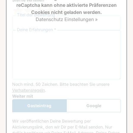
reCaptcha kann ohne aktivierte Präferenzen
Cookies nicht geladen werden.
Titel der Bewertung
Datenschutz Einstellungen »
Deine Erfahrungen *
Noch mind. 50 Zeichen.
Bitte beachten Sie unsere
Verhaltensregeln
.
Google Recaptcha
Weiter mit
Gasteintrag
Google
Anmeldung
Wir veröffentlichen Deine Bewertung per
Aktivierungslink, den wir Dir per E-Mail senden. Nur
dafür benötigen wir Deine E-Mail-Adresse. Deine Daten