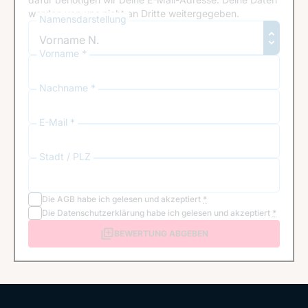
werden von uns nicht an Dritte weitergegeben.
Namensdarstellung
Vorname *
Nachname *
E-Mail *
Stadt / PLZ
Die
AGB
habe ich gelesen und akzeptiert
*
Die
Datenschutzerklärung
habe ich gelesen und akzeptiert
*
BEWERTUNG ABGEBEN