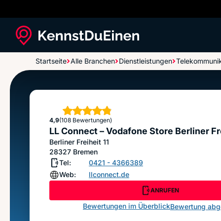
Startseite
Alle Branchen
Dienstleistungen
Telekommunik
LL Connect – Vodafone Store Berliner Freiheit
Sterne
4,9
(108 Bewertungen)
LL Connect – Vodafone Store Berliner Fr
Berliner Freiheit 11
28327
Bremen
Tel:
0421 - 4366389
Web:
llconnect.de
ANRUFEN
Bewertungen im Überblick
Bewertung ab