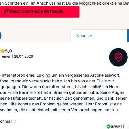
n Schritten ein. Im Anschluss hast Du die Möglichkeit direkt eine Be
FIRMA KOSTENLOS EINTRAGEN
Sortierung
Sterne
5,0
 Bremen
|
28.04.2026
e Internetprobleme. Es ging um ein vergessenes Arcor-Passwort,
one irgendwie verschluckt hatte. Ich bin von einer Filiale zur
gegangen. Die waren überall verstreut, bis ich schließlich Herrn
 der Filiale Berliner Freiheit in Bremen gefunden habe. Seine Augen
 seine Hilfsbereitschaft. Er hat sich Zeit genommen, und dank seiner
chen Hilfe konnte das Problem gelöst werden. Herr Propst ist eine
snahmen, die nicht einfach mit leeren Versprechungen um sich
chmal!!!”
GEPRÜFT