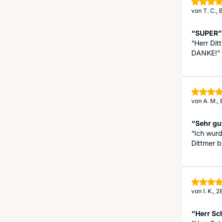
von
T. C.,
“SUPER”
“Herr Dit
DANKE!”
von
A. M.,
“Sehr gu
“Ich wur
Dittmer b
von
I. K., 
“Herr Sch