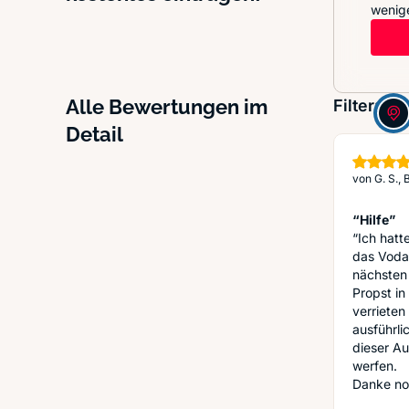
wenige
Alle Bewertungen im
Filter:
Detail
von
G. S.,
“Hilfe”
“Ich hatt
das Vodaf
nächsten 
Propst in
verrieten
ausführli
dieser Au
werfen.
Danke no