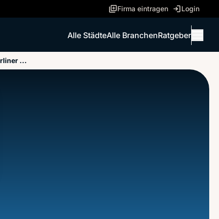
Firma eintragen
Login
Alle Städte
Alle Branchen
Ratgeber
Menü 
liner ...
ANRUFEN