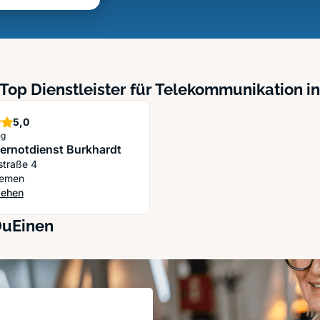
Top Dienstleister für Telekommunikation 
Sterne
5,0
ng
rnotdienst Burkhardt
straße 4
remen
sehen
ernotdienst Burkhardt
DuEinen