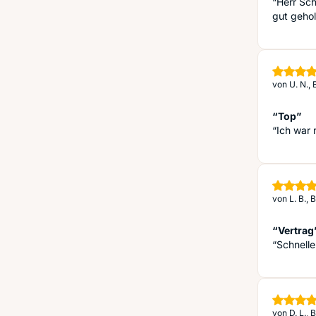
“Herr Sch
gut gehol
von
U. N.,
“Top”
“Ich war 
von
L. B.,
“Vertrag
“Schnelle
von
D. L.,