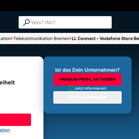
Suche: Was? Wo?
ation
Telekommunikation Bremen
LL Connect – Vodafone Store Ber
Bewertungen im Überblick
Bewertung abgeben
Ist das Dein Unternehmen?
PREMIUM-PROFIL AKTIVIEREN
eiheit
Jetzt informieren!
DATEN KORRIGIEREN
geben