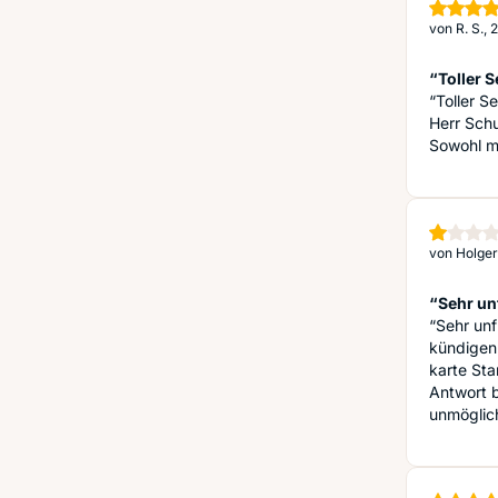
von
R. S.,
“Toller S
“Toller Se
Herr Schu
Sowohl mi
von
Holger
“Sehr unf
“Sehr unf
kündigen 
karte Sta
Antwort b
unmöglic