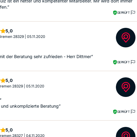
ulz ist ein netter und kompetenter Mitarbeiter. Mir wird dort immer
fen.”
GEPRÜFT
Sterne
5,0
 Bremen 28329
|
05.11.2020
mit der Beratung sehr zufrieden - Herr Dittmer”
GEPRÜFT
Sterne
5,0
 Bremen 28329
|
05.11.2020
”
 und unkomplizierte Beratung”
GEPRÜFT
Sterne
5,0
 Bremen 28327
|
04.11.2020