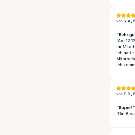
von
S. A.,
“Sehr gut
“Am 12.12.
Ihr Mitar
Ich hatt
Mitarbeit
Ich komme
von
T. B.,
“Super!”
“Die Bera