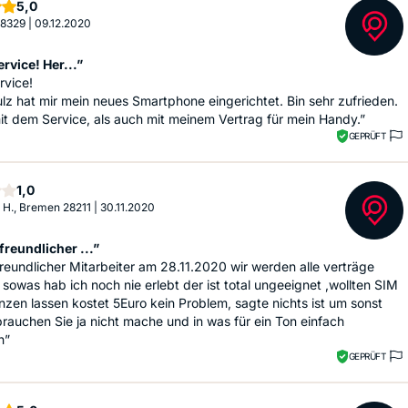
Sterne
5,0
 28329
|
09.12.2020
ervice! Her...”
rvice!
lz hat mir mein neues Smartphone eingerichtet. Bin sehr zufrieden.
t dem Service, als auch mit meinem Vertrag für mein Handy.”
GEPRÜFT
Stern
1,0
 H., Bremen 28211
|
30.11.2020
reundlicher ...”
reundlicher Mitarbeiter am 28.11.2020 wir werden alle verträge
sowas hab ich noch nie erlebt der ist total ungeeignet ,wollten SIM
nzen lassen kostet 5Euro kein Problem, sagte nichts ist um sonst
rauchen Sie ja nicht mache und in was für ein Ton einfach
h”
GEPRÜFT