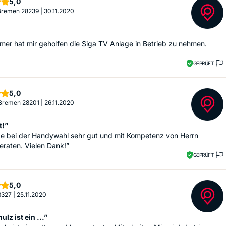
Sterne
5,0
 Bremen 28239
|
30.11.2020
tmer hat mir geholfen die Siga TV Anlage in Betrieb zu nehmen.
GEPRÜFT
Sterne
5,0
 Bremen 28201
|
26.11.2020
t!”
de bei der Handywahl sehr gut und mit Kompetenz von Herrn
eraten. Vielen Dank!”
GEPRÜFT
Sterne
5,0
28327
|
25.11.2020
ulz ist ein ...”