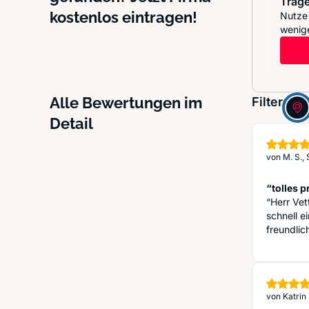
Trage
kostenlos eintragen!
Nutze 
wenige
Alle Bewertungen im
Filter:
Detail
von
M. S.,
“tolles p
“Herr Vet
schnell 
freundlic
von
Katrin