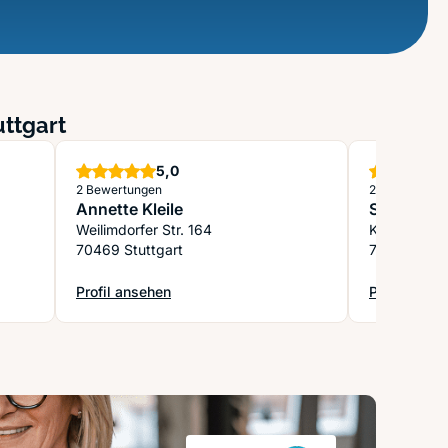
uttgart
Sterne
5,0
2 Bewertungen
2 Bewertung
Annette Kleile
Stein Ale
Weilimdorfer Str. 164
Korianders
70469 Stuttgart
70619 Stutt
Profil ansehen
Profil anse
ts- und Steuerberaterkanzlei
: Annette Kleile
: Stein Ale