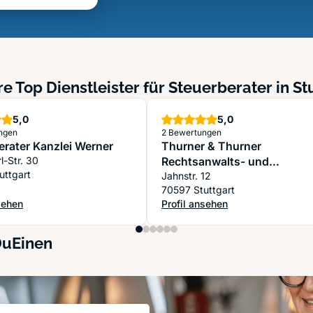
e Top Dienstleister für Steuerberater in St
Sterne
Sterne
5,0
5,0
ngen
2 Bewertungen
erater Kanzlei Werner
Thurner & Thurner
l-Str. 30
Rechtsanwalts- und
uttgart
Steuerberaterkanzlei
Jahnstr. 12
70597 Stuttgart
sehen
Profil ansehen
erater Kanzlei Werner
: Thurner & Thurner Rechtsanwal
DuEinen