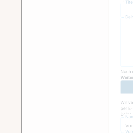
Tit
Dei
Noch 
Goog
Weiter
Wir ve
per E-
Deine 
Nam
Vor