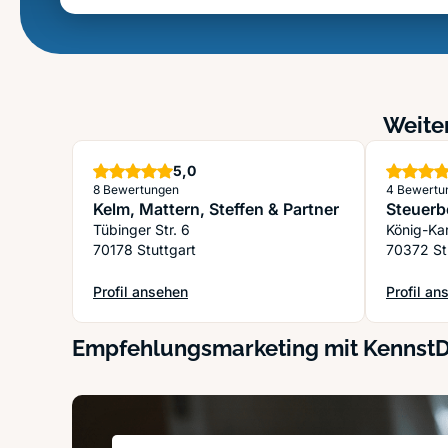
Weiter
Sterne
5,0
8 Bewertungen
4 Bewertu
Kelm, Mattern, Steffen & Partner
Steuerb
Tübinger Str. 6
König-Kar
70178 Stuttgart
70372 St
Profil ansehen
Profil an
: Kelm, Mattern, Steffen & Partner
: Steuerb
Empfehlungsmarketing mit Kennst