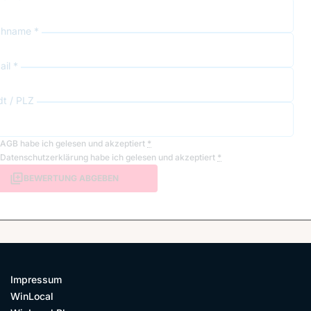
hname *
il *
dt / PLZ
AGB
habe ich gelesen und akzeptiert
*
Datenschutzerklärung
habe ich gelesen und akzeptiert
*
BEWERTUNG ABGEBEN
Impressum
WinLocal