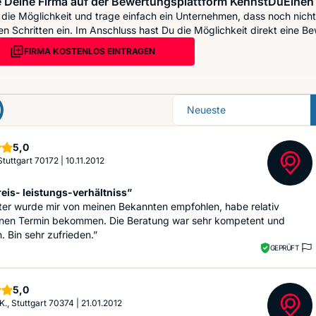
 Deine Firma auf der Bewertungsplattform KennstDuEinen 
die Möglichkeit und trage einfach ein Unternehmen, dass noch nicht 
n Schritten ein. Im Anschluss hast Du die Möglichkeit direkt eine Be
FIRMA KOSTENLOS EINTRAGEN
Sortierung
Sterne
5,0
 Stuttgart 70172
|
10.11.2012
reis- leistungs-verhältniss”
ter wurde mir von meinen Bekannten empfohlen, habe relativ
einen Termin bekommen. Die Beratung war sehr kompetent und
h. Bin sehr zufrieden.”
GEPRÜFT
Sterne
5,0
 K., Stuttgart 70374
|
21.01.2012