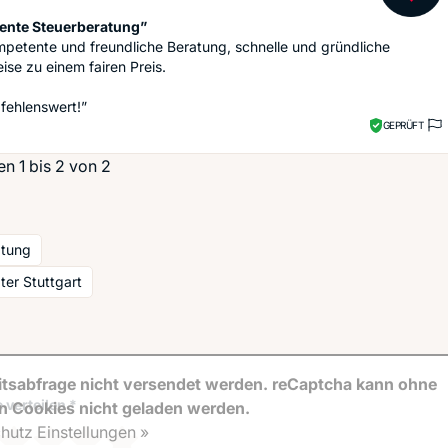
nte Steuerberatung”
petente und freundliche Beratung, schnelle und gründliche
ise zu einem fairen Preis.
fehlenswert!”
GEPRÜFT
n 1 bis 2 von 2
atung
ter Stuttgart
tsabfrage nicht versendet werden. reCaptcha kann ohne
 verteilen *
en Cookies nicht geladen werden.
hutz Einstellungen »