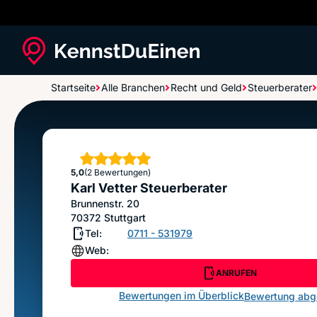
Startseite
Alle Branchen
Recht und Geld
Steuerberater
Karl Vetter Steuerberater
Sterne
5,0
(2 Bewertungen)
Karl Vetter Steuerberater
Brunnenstr. 20
70372
Stuttgart
Tel:
0711 - 531979
Web:
ANRUFEN
Bewertungen im Überblick
Bewertung ab