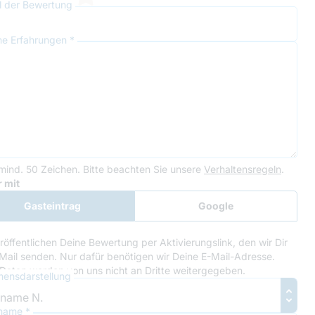
el der Bewertung
ne Erfahrungen *
mind. 50 Zeichen.
Bitte beachten Sie unsere
Verhaltensregeln
.
le Recaptcha
 mit
Gasteintrag
Google
Anmeldung
röffentlichen Deine Bewertung per Aktivierungslink, den wir Dir
Mail senden. Nur dafür benötigen wir Deine E-Mail-Adresse.
Daten werden von uns nicht an Dritte weitergegeben.
ensdarstellung
name *