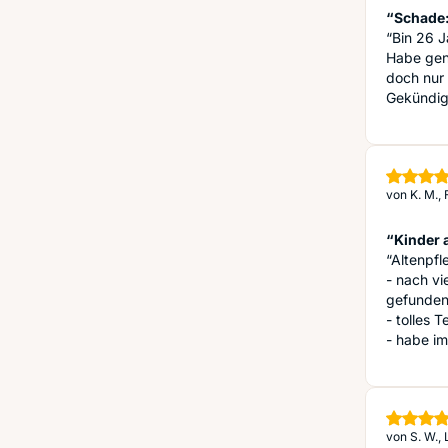
“Schade: 
“Bin 26 J
Habe gena
doch nur 
Gekündigt
von
K. M.,
“Kinder 
“Altenpfl
- nach v
gefunde
- tolles 
- habe i
von
S. W.,