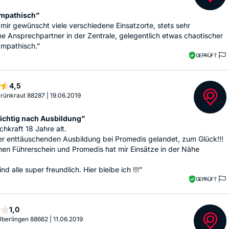
mpathisch”
mir gewünscht viele verschiedene Einsatzorte, stets sehr
he Ansprechpartner in der Zentrale, gelegentlich etwas chaotischer
ympathisch.”
GEPRÜFT
Sterne
4,5
 Grünkraut 88287
|
19.06.2019
ichtig nach Ausbildung”
chkraft 18 Jahre alt.
er enttäuschenden Ausbildung bei Promedis gelandet, zum Glück!!!
en Führerschein und Promedis hat mir Einsätze in der Nähe
nd alle super freundlich. Hier bleibe ich !!!”
GEPRÜFT
Stern
1,0
 Überlingen 88662
|
11.06.2019