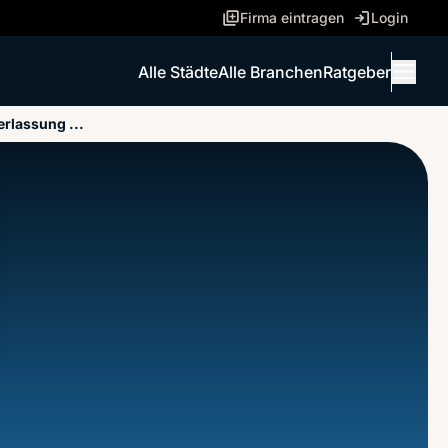
Firma eintragen
Login
Alle Städte
Alle Branchen
Ratgeber
Menü 
rlassung ...
ANRUFEN