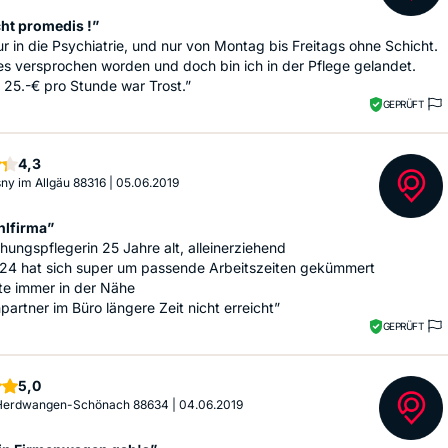
cht promedis !”
ur in die Psychiatrie, und nur von Montag bis Freitags ohne Schicht.
lles versprochen worden und doch bin ich in der Pflege gelandet.
 25.-€ pro Stunde war Trost.”
GEPRÜFT
Sterne
4,3
Isny im Allgäu 88316
|
05.06.2019
lfirma”
ehungspflegerin 25 Jahre alt, alleinerziehend
24 hat sich super um passende Arbeitszeiten gekümmert
te immer in der Nähe
artner im Büro längere Zeit nicht erreicht”
GEPRÜFT
Sterne
5,0
, Herdwangen-Schönach 88634
|
04.06.2019