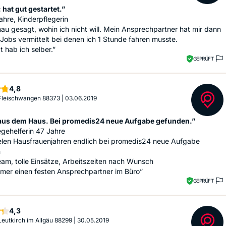
hat gut gestartet.”
ahre, Kinderpflegerin
u gesagt, wohin ich nicht will. Mein Ansprechpartner hat mir dann
Jobs vermittelt bei denen ich 1 Stunde fahren musste.
 hab ich selber.”
GEPRÜFT
Sterne
4,8
 Fleischwangen 88373
|
03.06.2019
aus dem Haus. Bei promedis24 neue Aufgabe gefunden.”
egehelferin 47 Jahre
ielen Hausfrauenjahren endlich bei promedis24 neue Aufgabe
n
Team, tolle Einsätze, Arbeitszeiten nach Wunsch
mmer einen festen Ansprechpartner im Büro”
GEPRÜFT
Sterne
4,3
 Leutkirch im Allgäu 88299
|
30.05.2019