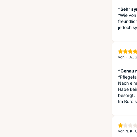
“Sehr sy
“Wie von 
freundlic
jedoch s
von
F. A.,
“Genau r
“Pflegefa
Nach ein
Habe kein
besorgt.
Im Büro si
von
N. K.,