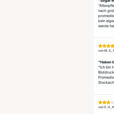
“Sogar e
“Altenpfl
nach gro
promedis
kein eig
werde hie
von
M. S.,
“Haben b
“Ich bin 
Blutdruck
Promedis
Stockach 
von
E. H.,