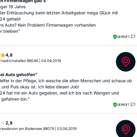
in Firmenwagen gab's”
eger 19 Jahre
ßer Enttäuschung beim letzten Arbeitgeber mega Glück mit
24 gehabt
ens Auto? Kein Problem! Firmenwagen vorhanden
r bleiben”
GEPRÜFT
Sterne
4,8
 Friedrichshafen 88046
|
04.06.2019
ei Auto geholfen”
Helfer in der Pflege, ich wasche die alten Menschen und schaue ob
 und Puls okay ist. Ich liebe diesen Job!
24 hat mir ein Auto gegeben, weil ich bis nach Wangen und
gefahren bin.”
GEPRÜFT
Sterne
2,8
 Kressbronn am Bodensee 88079
|
03.06.2019