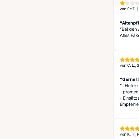
von
Se D.
“Altenpf
“Bei den 
Alles Fake
von
C. L.,
“Gerne l
“- Heiler
- promedi
- Einsätz
Empfehle
von
K. H.,