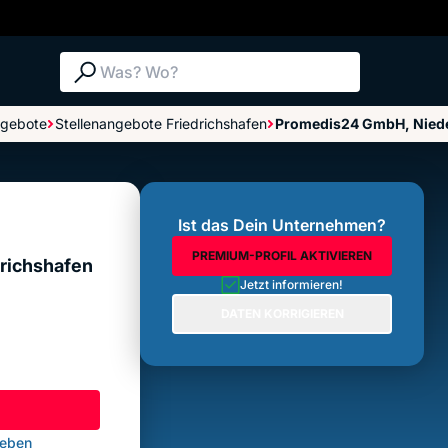
Suche: Was? Wo?
ngebote
Stellenangebote Friedrichshafen
Promedis24 GmbH, Niede
fen
Bewertungen im Überblick
Bewertung abgeben
Ist das Dein Unternehmen?
PREMIUM-PROFIL AKTIVIEREN
richshafen
Jetzt informieren!
DATEN KORRIGIEREN
geben