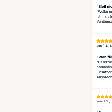
“Bloß ni
“Wollte n
Ist mir a
Verdienst
von
P. L., 
“Wohlfüh
“Heilerzi
promedis
Einsatzor
Ansprechp
von
H. S.