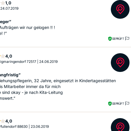
Stern
1,0
|
24.07.2019
leger”
Aufträgen wir nur gelogen !! !
! !”
GEPRÜFT
Sterne
4,0
 Sigmaringendorf 72517
|
24.06.2019
angfristig”
ziehungspflegerin, 32 Jahre, eingesetzt in Kindertagesstätten
s Mitarbeiter immer da für mich
e sind okay - je nach Kita-Leitung
nswert.”
GEPRÜFT
Sterne
4,0
 Pfullendorf 88630
|
23.06.2019