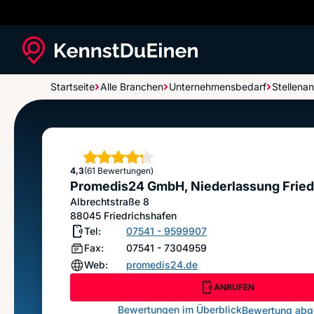
Startseite
Alle Branchen
Unternehmensbedarf
Stellena
Promedis24 GmbH, Niederlassung Friedrichsha
Sterne
4,3
(61 Bewertungen)
Promedis24 GmbH, Niederlassung Fried
Albrechtstraße 8
88045
Friedrichshafen
Tel:
07541 - 9599907
Fax:
07541 - 7304959
Web:
promedis24.de
ANRUFEN
Bewertungen im Überblick
Bewertung ab